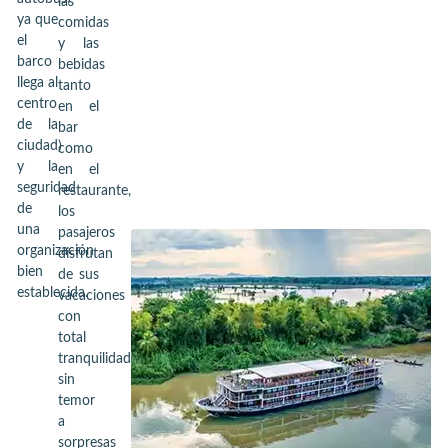
las
ya que
comidas
el
y las
barco
bebidas
llega al
tanto
centro
en el
de la
bar
ciudad)
como
y la
en el
seguridad
restaurante,
de
los
una
pasajeros
organización
disfrutan
bien
de sus
establecida.
vacaciones
con
total
tranquilidad,
sin
temor
a
sorpresas