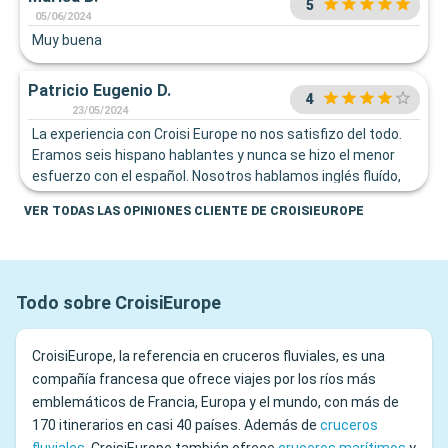
5
05/06/2024
Muy buena
Patricio Eugenio D.
4
23/05/2024
La experiencia con Croisi Europe no nos satisfizo del todo.
Eramos seis hispano hablantes y nunca se hizo el menor
esfuerzo con el español. Nosotros hablamos inglés fluído,
pero buena parte de la tripulación solo francés y a veces
VER TODAS LAS OPINIONES CLIENTE DE CROISIEUROPE
bien primario. pero lo mas notorio es que no hacían ningún
esfuerzo.
Todo sobre CroisiEurope
CroisiEurope, la referencia en cruceros fluviales, es una
compañía francesa que ofrece viajes por los ríos más
emblemáticos de Francia, Europa y el mundo, con más de
170 itinerarios en casi 40 países. Además de
cruceros