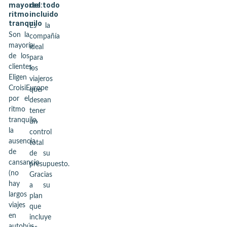
mayores:
del todo
ritmo
incluido
tranquilo
Es la
Son la
compañía
mayoría
ideal
de los
para
clientes.
los
Eligen
viajeros
CroisiEurope
que
por el
desean
ritmo
tener
tranquilo,
un
la
control
ausencia
total
de
de su
cansancio
presupuesto.
(no
Gracias
hay
a su
largos
plan
viajes
que
en
incluye
autobús,