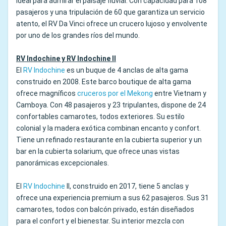
ideal para admirar el paisaje fluvial. Con capacidad para 108
pasajeros y una tripulación de 60 que garantiza un servicio
atento, el RV Da Vinci ofrece un crucero lujoso y envolvente
por uno de los grandes ríos del mundo.
RV Indochine y RV Indochine II
El
RV Indochine
es un buque de 4 anclas de alta gama
construido en 2008. Este barco boutique de alta gama
ofrece magníficos
cruceros por el Mekong
entre Vietnam y
Camboya. Con 48 pasajeros y 23 tripulantes, dispone de 24
confortables camarotes, todos exteriores. Su estilo
colonial y la madera exótica combinan encanto y confort.
Tiene un refinado restaurante en la cubierta superior y un
bar en la cubierta solarium, que ofrece unas vistas
panorámicas excepcionales.
El
RV Indochine
II, construido en 2017, tiene 5 anclas y
ofrece una experiencia premium a sus 62 pasajeros. Sus 31
camarotes, todos con balcón privado, están diseñados
para el confort y el bienestar. Su interior mezcla con