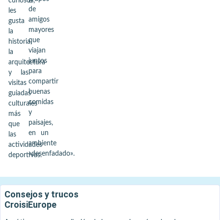
curiosos,
de
les
amigos
gusta
mayores
la
que
historia,
viajan
la
juntos
arquitectura
para
y las
compartir
visitas
buenas
guiadas
comidas
culturales
y
más
paisajes,
que
en un
las
ambiente
actividades
«desenfadado».
deportivas.
Consejos y trucos
CroisiEurope