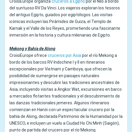
CroisiEurope organiza
cruceros a Egipto
por el Nilo a bordo
del suntuoso RV Da Vinci. Los viajeros exploran los tesoros
del antiguo Egipto, guiados por egiptólogos. Las visitas
icónicas incluyen las Pirámides de Guiza, el Templo de
Karnak y el Valle de los Reyes, prometiendo una fascinante
inmersión en la historia y cultura milenarias de Egipto.
Mekong y Bahía de Along
CroisiEurope ofrece
cruceros por Asia
por el río Mekong a
bordo de los barcos RV Indochine I y II en itinerarios
excepcionales por Vietnam y Camboya, que ofrecen la
posibilidad de sumergirse en paisajes naturales
impresionantes y descubrir las tradiciones ancestrales de
Asia, incluyendo visitas a Angkor Wat, excursiones en barco
a mercados flotantes tradicionales y el descubrimiento de
las danzas tradicionales jemeres. Algunos itinerarios
comienzan en Hanói con un espectacular crucero por la
bahía de Along, declarada Patrimonio de la Humanidad por la
UNESCO, e incluyen un vuelo a Ciudad Ho Chi Minh (Saigón),
punto de partida del crucero por el río Mekong.