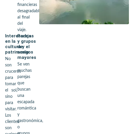
financieras
desagradables
al final
del
viaje.
Interesados
Parejas
en la
y grupos
cultura y el
de
patrimonio
amigos
mayores
No
Se ven
son
muchas
cruceros
parejas
para
que
tomar
buscan
el sol,
una
sino
escapada
para
romántica
visitar.
y
Los
gastronómica,
clientes
o
son
grupos