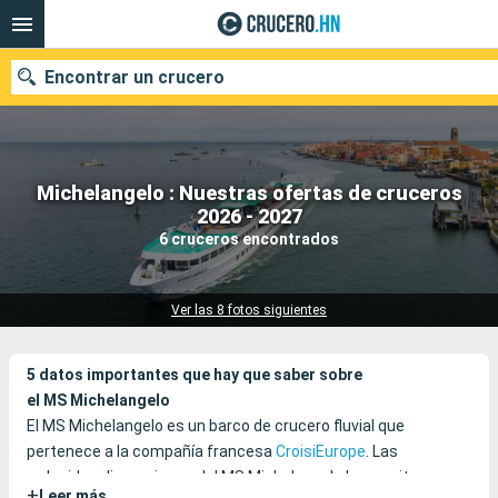
Encontrar un crucero
Michelangelo : Nuestras ofertas de cruceros
Nuestros destinos
2026 - 2027
6 cruceros encontrados
Fecha de salida
Puertos
Compañías
Ver las 8 fotos siguientes
Buscar
5 datos importantes que hay que saber sobre
el MS Michelangelo
El MS Michelangelo es un barco de crucero fluvial que
pertenece a la compañía francesa
CroisiEurope
. Las
reducidas dimensiones del MS Michelangelo le permite
+
Leer más