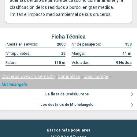
además del uso de pintura de casco no contaminante y la
clasificación de los residuos a bordo, en gran medida,
limitan el impacto medioambiental de sus cruceros.
Ficha Técnica
Puesta en servicio:
2000
N° de pasajeros:
158
N° tripunlates:
25
Manga:
11
m
Eslora:
110
m
Velocidad:
9
Nudos
Cruceros www.cruceros.hn
Compañías
CroisiEurope
Michelangelo
La flota de CroisiEurope
Los destinos de Michelangelo
Barcos más populares