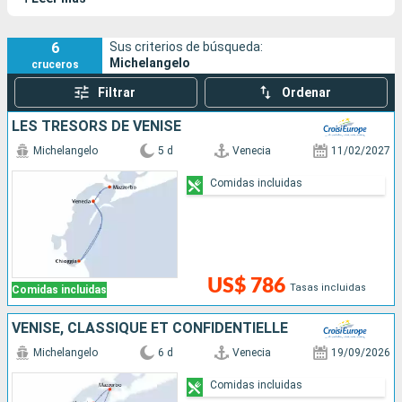
navegar por la laguna veneciana sin afectar a esta maravillosa
ciudad italiana. Este barco también navega por el río Po y al
Lago de Como.
6
Sus criterios de búsqueda:
Michelangelo
cruceros
Filtrar
Ordenar
LES TRÉSORS DE VENISE
Michelangelo
5 d
Venecia
11/02/2027
Comidas incluidas
US$ 786
Tasas incluidas
Comidas incluidas
VENISE, CLASSIQUE ET CONFIDENTIELLE
Michelangelo
6 d
Venecia
19/09/2026
Comidas incluidas