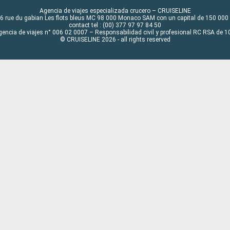
Agencia de viajes especializada crucero – CRUISELINE
6 rue du gabian Les flots bleus MC 98 000 Monaco SAM con un capital de 150 000
contact tel : (00) 377 97 97 84 50
gencia de viajes n° 006 02 0007 – Responsabilidad civil y profesional RC RSA de
© CRUISELINE 2026 - all rights reserved