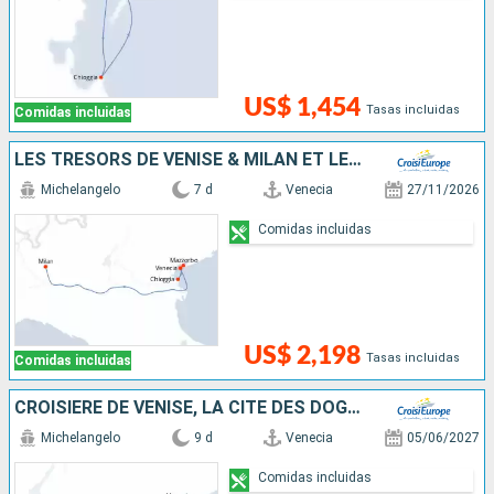
US$ 1,454
Tasas incluidas
Comidas incluidas
LES TRÉSORS DE VENISE & MILAN ET LE LAC DE CÔME
Michelangelo
7 d
Venecia
27/11/2026
Comidas incluidas
US$ 2,198
Tasas incluidas
Comidas incluidas
CROISIÈRE DE VENISE, LA CITÉ DES DOGES À MANTOUE, BIJOU DE LA RENAISSANCE& MILAN ET LE LAC DE CÔME (FORMULE PORT-PORT)
Michelangelo
9 d
Venecia
05/06/2027
Comidas incluidas