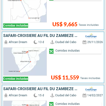
US$ 9,665
Tasas incluidas
Comidas incluidas
SAFARI-CROISIÈRE AU FIL DU ZAMBÈZE - AFRIQUE DU SUD, BOTSWANA, NAMIBIE, ZIMBABWE AVEC PRÉ-PROGRAMME "LA PÉNINSULE DU CAP"
African Dream
13 d
Ciudad del Cabo
29/11/2026
Comidas incluidas
US$ 11,559
Tasas incluidas
Comidas incluidas
SAFARI-CROISIÈRE AU FIL DU ZAMBÈZE - AFRIQUE DU SUD, BOTSWANA, NAMIBIE, ZIMBABWE AVEC PRÉ-PROGRAMME "LA PÉNINSULE DU CAP"
African Dream
15 d
Ciudad del Cabo
14/02/2027
Comidas incluidas