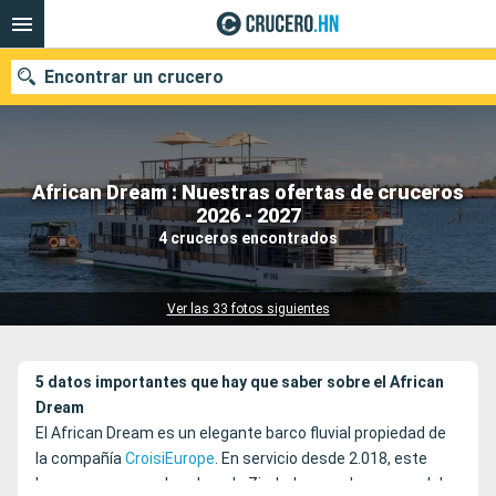
Encontrar un crucero
African Dream : Nuestras ofertas de cruceros
Nuestros destinos
2026 - 2027
4 cruceros encontrados
Fecha de salida
Puertos
Compañías
Ver las 33 fotos siguientes
Buscar
5 datos importantes que hay que saber sobre el African
Dream
El African Dream es un elegante barco fluvial propiedad de
la compañía
CroisiEurope
. En servicio desde 2.018, este
barco navega con bandera de Zimbabue por las aguas del