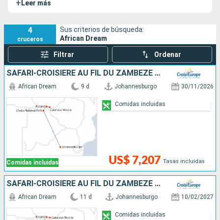
+
Leer más
Lago Kariba, situado entre Zambia y Zimbabue.
4
Sus criterios de búsqueda:
African Dream
cruceros
Filtrar
Ordenar
SAFARI-CROISIÈRE AU FIL DU ZAMBÈZE - AFRIQUE DU SUD, BOTSWANA, NAMIBIE, ZIMBABWE
African Dream
9 d
Johannesburgo
30/11/2026
Comidas incluidas
US$ 7,207
Tasas incluidas
Comidas incluidas
SAFARI-CROISIÈRE AU FIL DU ZAMBÈZE - AFRIQUE DU SUD, BOTSWANA, NAMIBIE, ZIMBABWE
African Dream
11 d
Johannesburgo
10/02/2027
Comidas incluidas