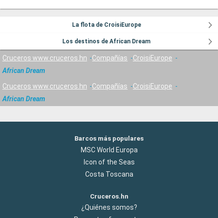
La flota de CroisiEurope
Los destinos de African Dream
Cruceros www.cruceros.hn
Compañías
CroisiEurope
African Dream
Cruceros www.cruceros.hn
Compañías
CroisiEurope
African Dream
Barcos más populares
MSC World Europa
Icon of the Seas
Costa Toscana
Cruceros.hn
¿Quiénes somos?