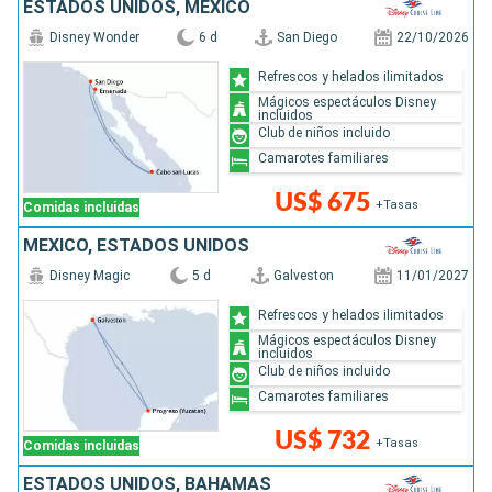
ESTADOS UNIDOS, MÉXICO
Disney Wonder
6 d
San Diego
22/10/2026
Refrescos y helados ilimitados
Mágicos espectáculos Disney
incluidos
Club de niños incluido
Camarotes familiares
US$ 675
+Tasas
Comidas incluidas
MÉXICO, ESTADOS UNIDOS
Disney Magic
5 d
Galveston
11/01/2027
Refrescos y helados ilimitados
Mágicos espectáculos Disney
incluidos
Club de niños incluido
Camarotes familiares
US$ 732
+Tasas
Comidas incluidas
ESTADOS UNIDOS, BAHAMAS