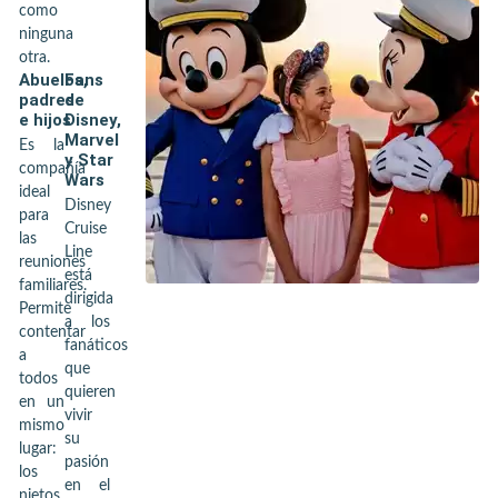
como
ninguna
otra.
Abuelos,
Fans
padres
de
e hijos
Disney,
Marvel
Es la
y Star
compañía
Wars
ideal
Disney
para
Cruise
las
Line
reuniones
está
familiares.
dirigida
Permite
a los
contentar
fanáticos
a
que
todos
quieren
en un
vivir
mismo
su
lugar:
pasión
los
en el
nietos