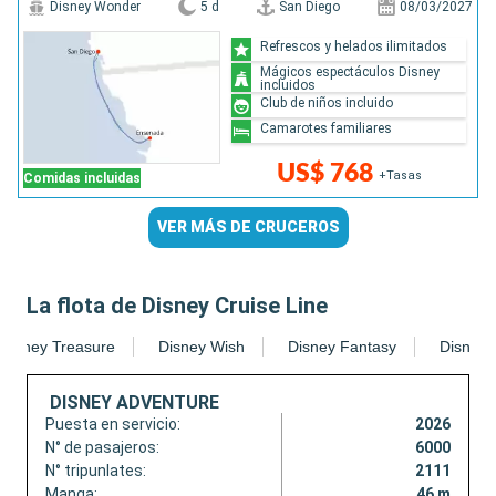
Disney Wonder
5 d
San Diego
08/03/2027
Refrescos y helados ilimitados
Mágicos espectáculos Disney
incluidos
Club de niños incluido
Camarotes familiares
US$ 768
+Tasas
Comidas incluidas
VER MÁS DE CRUCEROS
La flota de Disney Cruise Line
Disney Treasure
Disney Wish
Disney Fantasy
Disney
DISNEY ADVENTURE
Puesta en servicio:
2026
N° de pasajeros:
6000
N° tripunlates:
2111
Manga:
46 m