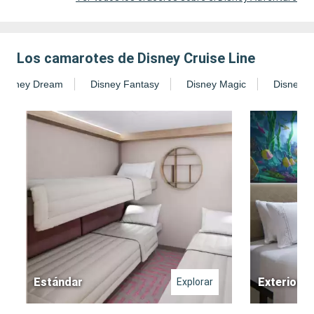
Los camarotes de Disney Cruise Line
Disney Dream
Disney Fantasy
Disney Magic
Disney T
Estándar
Exterior
Explorar