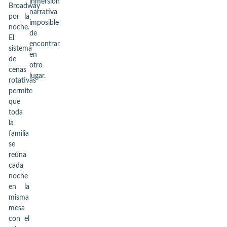
inmersión
Broadway
narrativa
por la
imposible
noche.
de
El
encontrar
sistema
en
de
otro
cenas
lugar.
rotativas
permite
que
toda
la
familia
se
reúna
cada
noche
en la
misma
mesa
con el