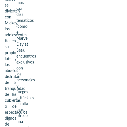
mar.
se
Con
divierten
días
con
temáticos
Mickey,
(como
los
el
adolescentes
Marvel
tienen
Day at
su
Sea),
propio
encuentros
loft y
exclusivos
los
con
abuelos
los
disfrutan
personajes
de la
y
tranquilidad
fuegos
de las
artificiales
cubiertas
en alta
o de
mar,
espectáculos
ofrece
dignos
una
de