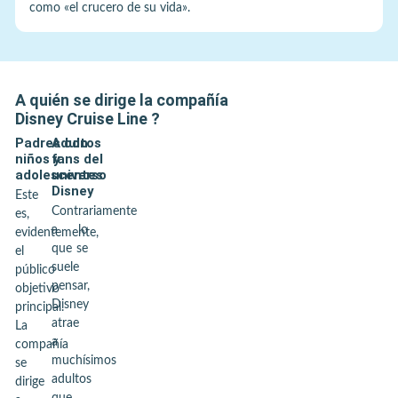
como «el crucero de su vida».
A quién se dirige la compañía
Disney Cruise Line
?
Padres con
Adultos
niños y
fans del
adolescentes
universo
Disney
Este
Contrariamente
es,
a lo
evidentemente,
que se
el
suele
público
pensar,
objetivo
Disney
principal.
atrae
La
a
compañía
muchísimos
se
adultos
dirige