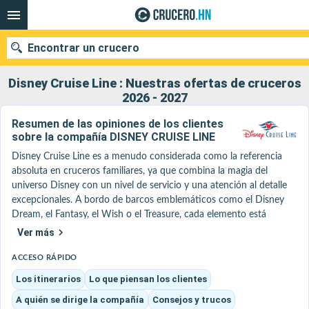
Encontrar un crucero
Disney Cruise Line : Nuestras ofertas de cruceros
2026 - 2027
Resumen de las opiniones de los clientes
Nuestros destinos
sobre la compañía DISNEY CRUISE LINE
Fecha de salida
Disney Cruise Line es a menudo considerada como la referencia 
absoluta en cruceros familiares, ya que combina la magia del 
universo Disney con un nivel de servicio y una atención al detalle 
Puertos
Compañías
excepcionales. A bordo de barcos emblemáticos como el Disney 
Dream, el Fantasy, el Wish o el Treasure, cada elemento está 
Buscar
pensado para crear una inmersión total en la magia, desde el 
Ver más
diseño de los espacios hasta las interacciones con los famosos 
personajes.

ACCESO RÁPIDO
La experiencia a bordo se distingue por instalaciones 
Los itinerarios
Lo que piensan los clientes
espectaculares como el AquaDuck o el AquaMouse, pero sobre 
A quién se dirige la compañía
Consejos y trucos
todo por los galardonados clubes infantiles, inspirados en Marvel, 