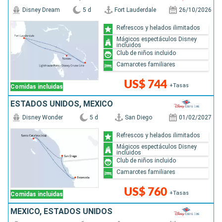
Disney Dream
5 d
Fort Lauderdale
26/10/2026
Refrescos y helados ilimitados
Mágicos espectáculos Disney
incluidos
Club de niños incluido
Camarotes familiares
US$ 744
+Tasas
Comidas incluidas
ESTADOS UNIDOS, MÉXICO
Disney Wonder
5 d
San Diego
01/02/2027
Refrescos y helados ilimitados
Mágicos espectáculos Disney
incluidos
Club de niños incluido
Camarotes familiares
US$ 760
+Tasas
Comidas incluidas
MÉXICO, ESTADOS UNIDOS