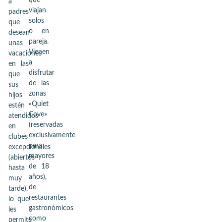
que
a
viajan
padres
solos
que
o en
desean
pareja.
unas
Vienen
vacaciones
a
en las
disfrutar
que
de las
sus
zonas
hijos
«Quiet
estén
Cove»
atendidos
(reservadas
en
exclusivamente
clubes
para
excepcionales
mayores
(abiertos
de 18
hasta
años),
muy
de
tarde),
restaurantes
lo que
gastronómicos
les
como
permite