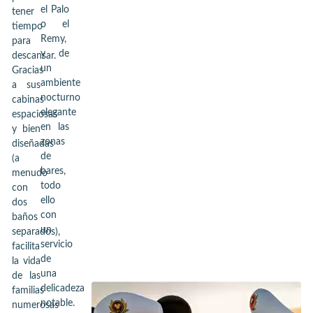
el Palo
tener
o el
tiempo
Remy,
para
y de
descansar.
un
Gracias
ambiente
a sus
nocturno
cabinas
elegante
espaciosas
en las
y bien
zonas
diseñadas
de
(a
bares,
menudo
todo
con
ello
dos
con
baños
un
separados),
servicio
facilita
de
la vida
una
de las
delicadeza
familias
notable.
numerosas