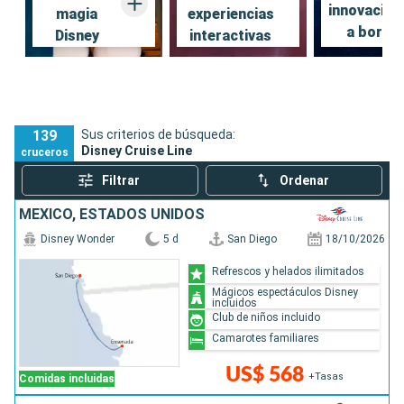
innovacion
magia
experiencias
Encuentre aquí todos los consejos más populares
a bordo
Disney
interactivas
139
Sus criterios de búsqueda:
Disney Cruise Line
cruceros
Filtrar
Ordenar
MÉXICO, ESTADOS UNIDOS
Disney Wonder
5 d
San Diego
18/10/2026
Refrescos y helados ilimitados
Mágicos espectáculos Disney
incluidos
Club de niños incluido
Camarotes familiares
US$ 568
+Tasas
Comidas incluidas