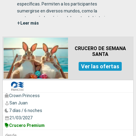
específicas. Permiten a los participantes
sumergirse en diversos mundos, como la
gastronomía, la música, el deporte y la historia,
+
Leer más
mientras exploran nuevos destinos. Ya sea en
Navidad, en las vacaciones de verano, semana
santa, en familia o entre adultos, cada crucero
ofrece actividades y experiencias para todos los
CRUCERO DE SEMANA
gustos.
SANTA
Ver las ofertas
Crown Princess
San Juan
7 días / 6 noches
21/03/2027
Crucero Premium
desde