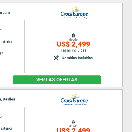
terdam
e
desde
exterior
US$ 2,499
Tasas incluidas
27
Comidas incluidas
VER LAS OFERTAS
, Basilea
e
desde
exterior
US$ 2,499