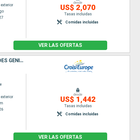
desde
exterior
US$ 2,070
go
Tasas incluidas
27
Comidas incluidas
VER LAS OFERTAS
LE RHIN EN HÉRITAGE : ART HISTOIRE ET PATRIMOINE. À LA DÉCOUVERTE DES GÉNIES ET DES CHEFS-D'½UVRE D'EUROPE
e
desde
exterior
US$ 1,442
am
Tasas incluidas
26
Comidas incluidas
VER LAS OFERTAS