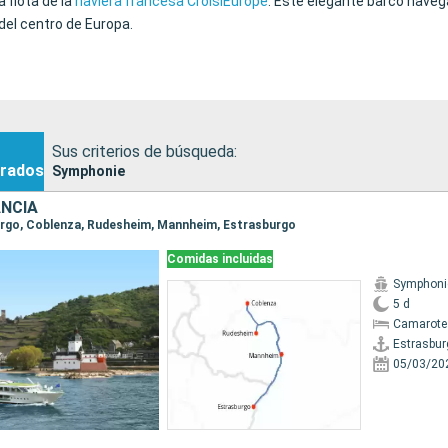
 flota de la
naviera francesa CroisiEurope
. Este elegante barco navega
 del centro de Europa.
Sus criterios de búsqueda:
rados
Symphonie
ANCIA
burgo, Coblenza, Rudesheim, Mannheim, Estrasburgo
Comidas incluidas
Symphoni
5 d
Camarote 
Estrasbur
05/03/20