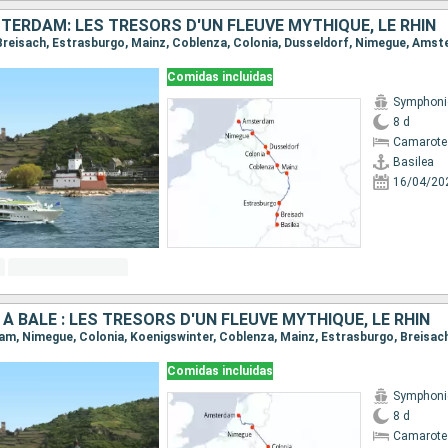
TERDAM: LES TRÉSORS D'UN FLEUVE MYTHIQUE, LE RHIN
a, Breisach, Estrasburgo, Mainz, Coblenza, Colonia, Dusseldorf, Nimegue, Ams
Comidas incluidas
Symphoni
8 d
Camarote 
Basilea
16/04/20
 BÂLE : LES TRÉSORS D'UN FLEUVE MYTHIQUE, LE RHIN
dam, Nimegue, Colonia, Koenigswinter, Coblenza, Mainz, Estrasburgo, Breisach
Comidas incluidas
Symphoni
8 d
Camarote 