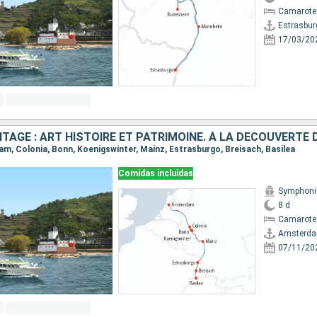
Camarote 
Estrasbur
17/03/20
dam, Colonia, Bonn, Koenigswinter, Mainz, Estrasburgo, Breisach, Basilea
Comidas incluidas
Symphoni
8 d
Camarote 
Amsterd
07/11/20