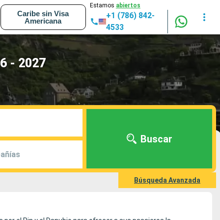
Estamos
abiertos
Caribe sin Visa
+1 (786) 842-
Americana
4533
6 - 2027
Buscar
añías
Búsqueda Avanzada