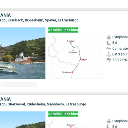
MANIA
burgo, Braubach, Rudesheim, Speyer, Estrasburgo
Comidas incluidas
Symphoni
5 d
Camarote 
Estrasbur
22/12/20
MANIA
burgo, Oberwesel, Rudesheim, Mannheim, Estrasburgo
Comidas incluidas
Symphoni
5 d