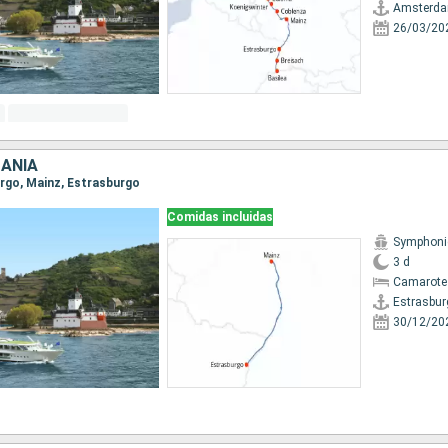
Amsterd
26/03/20
MANIA
urgo, Mainz, Estrasburgo
Comidas incluidas
Symphoni
3 d
Camarote 
Estrasbur
30/12/20