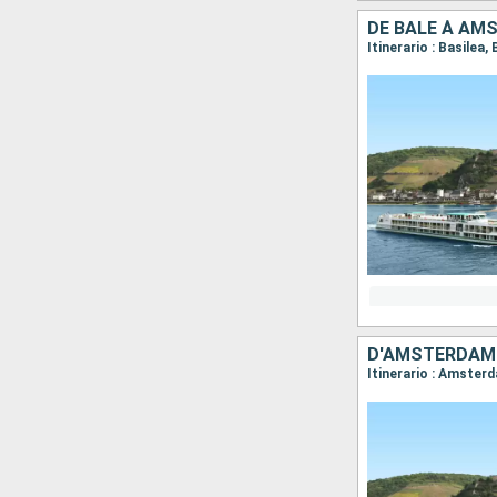
DE BÂLE À AMS
Itinerario : Basile
D'AMSTERDAM À
Itinerario : Amster