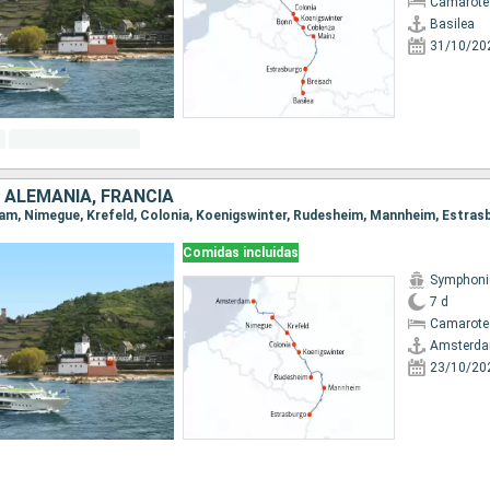
Camarote 
Basilea
31/10/20
 ALEMANIA, FRANCIA
dam, Nimegue, Krefeld, Colonia, Koenigswinter, Rudesheim, Mannheim, Estras
Comidas incluidas
Symphoni
7 d
Camarote 
Amsterd
23/10/20