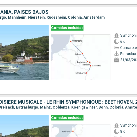
ANIA, PAISES BAJOS
burgo, Mannheim, Nierstein, Rudesheim, Colonia, Amsterdam
Comidas incluidas
Symphoni
6 d
Camarote 
Estrasbur
21/03/20
a, Breisach, Estrasburgo, Mainz, Coblenza, Koenigswinter, Bonn, Colonia, Ams
Comidas incluidas
Symphoni
8 d