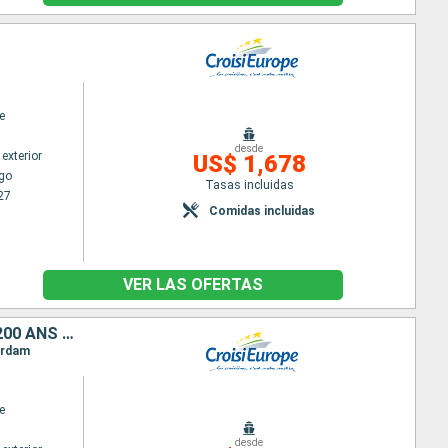
e
desde
exterior
US$ 1,678
go
Tasas incluidas
27
Comidas incluidas
VER LAS OFERTAS
LA GRANDE CROISIERE MUSICALE - LE RHIN SYMPHONIQUE : BEETHOVEN, 200 ANS D'HÉRITAGE
terdam
e
desde