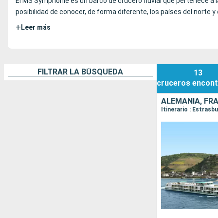
El MS Symphonie es un barco de crucero fluvial que pertenece a la
posibilidad de conocer, de forma diferente, los países del norte y
+
Leer más
FILTRAR LA BÚSQUEDA
13
cruceros
encont
ALEMANIA, FR
Itinerario : Estras