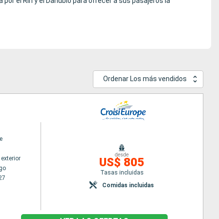
 por el Rin y el Danubio para ofrecer a sus pasajeros la
Ordenar Los más vendidos
e
desde
exterior
US$ 805
go
Tasas incluidas
27
Comidas incluidas