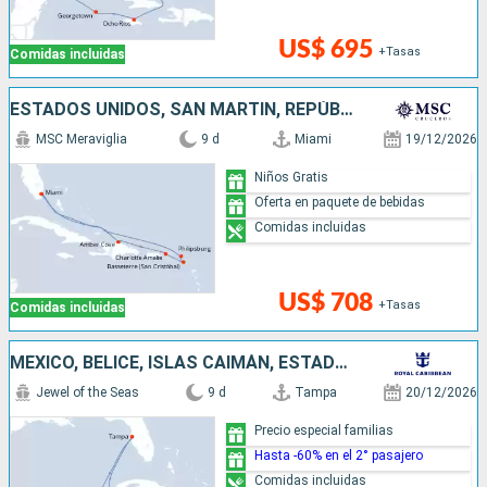
US$ 695
+Tasas
Comidas incluidas
ESTADOS UNIDOS, SAN MARTÍN, REPÚBLICA DOMINICANA
MSC Meraviglia
9 d
Miami
19/12/2026
Niños Gratis
Oferta en paquete de bebidas
Comidas incluidas
US$ 708
+Tasas
Comidas incluidas
MÉXICO, BELICE, ISLAS CAIMÁN, ESTADOS UNIDOS
Jewel of the Seas
9 d
Tampa
20/12/2026
Precio especial familias
Hasta -60% en el 2° pasajero
Comidas incluidas