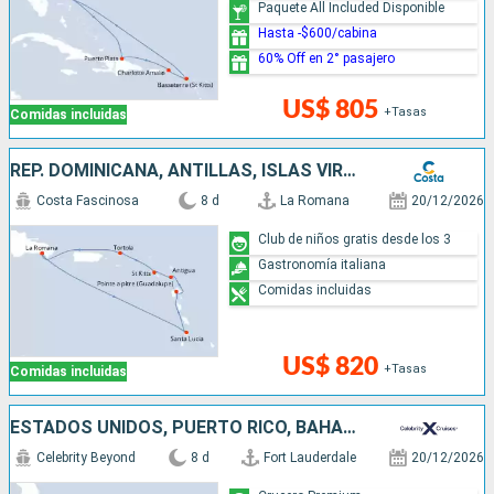
Paquete All Included Disponible
Hasta -$600/cabina
60% Off en 2° pasajero
US$ 805
+Tasas
Comidas incluidas
REP. DOMINICANA, ANTILLAS, ISLAS VÍRGENES
Costa Fascinosa
8 d
La Romana
20/12/2026
Club de niños gratis desde los 3
Gastronomía italiana
Comidas incluidas
US$ 820
+Tasas
Comidas incluidas
ESTADOS UNIDOS, PUERTO RICO, BAHAMAS
Celebrity Beyond
8 d
Fort Lauderdale
20/12/2026