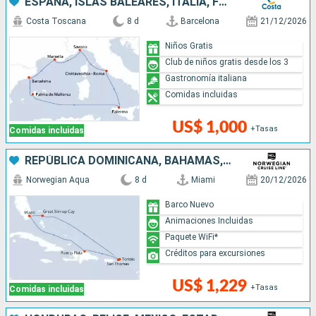
ESPAÑA, ISLAS BALEARES, ITALIA, FRANCIA
Costa Toscana
8 d
Barcelona
21/12/2026
Niños Gratis
Club de niños gratis desde los 3
Gastronomía italiana
Comidas incluidas
US$ 1,000
+Tasas
Comidas incluidas
REPÚBLICA DOMINICANA, BAHAMAS, ESTADOS UNIDOS
Norwegian Aqua
8 d
Miami
20/12/2026
Barco Nuevo
Animaciones Incluidas
Paquete WiFi*
Créditos para excursiones
US$ 1,229
+Tasas
Comidas incluidas