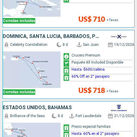
US$ 710
+Tasas
Comidas incluidas
DOMINICA, SANTA LUCIA, BARBADOS, PUERTO RICO
Celebrity Constellation
8 d
San Juan
19/12/2026
Crucero Premium
Paquete All Included Disponible
Hasta -$600/cabina
60% Off en 2° pasajero
US$ 718
+Tasas
Comidas incluidas
ESTADOS UNIDOS, BAHAMAS
Brilliance of the Seas
8 d
Fort Lauderdale
21/12/2026
Precio especial familias
Hasta -60% en el 2° pasajero