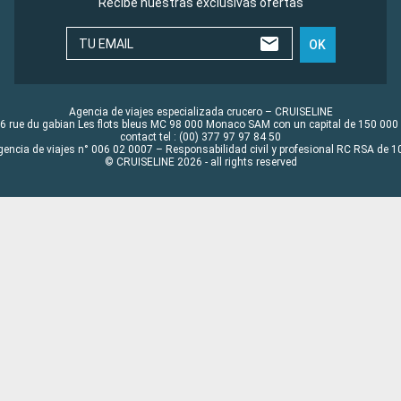
Recibe nuestras exclusivas ofertas
TU EMAIL
OK
Agencia de viajes especializada crucero – CRUISELINE
6 rue du gabian Les flots bleus MC 98 000 Monaco SAM con un capital de 150 000
contact tel : (00) 377 97 97 84 50
gencia de viajes n° 006 02 0007 – Responsabilidad civil y profesional RC RSA de
© CRUISELINE 2026 - all rights reserved