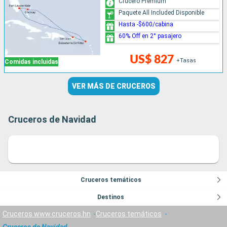
Crucero Premium
Paquete All Included Disponible
Hasta -$600/cabina
60% Off en 2° pasajero
US$ 827
+Tasas
Comidas incluidas
VER MÁS DE CRUCEROS
Cruceros de Navidad
Cruceros temáticos
Destinos
Cruceros www.cruceros.hn
Cruceros temáticos
Cruceros de Navidad