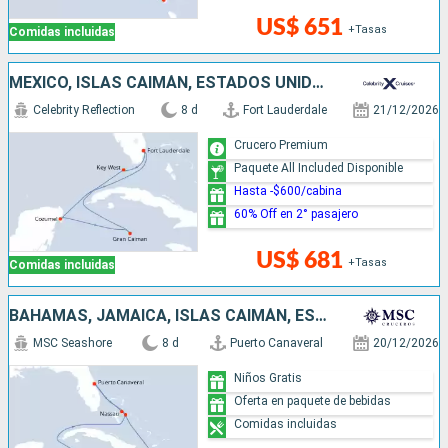
US$ 651
+Tasas
Comidas incluidas
MÉXICO, ISLAS CAIMÁN, ESTADOS UNIDOS
Celebrity Reflection
8 d
Fort Lauderdale
21/12/2026
Crucero Premium
Paquete All Included Disponible
Hasta -$600/cabina
60% Off en 2° pasajero
US$ 681
+Tasas
Comidas incluidas
BAHAMAS, JAMAICA, ISLAS CAIMÁN, ESTADOS UNIDOS
MSC Seashore
8 d
Puerto Canaveral
20/12/2026
Niños Gratis
Oferta en paquete de bebidas
Comidas incluidas