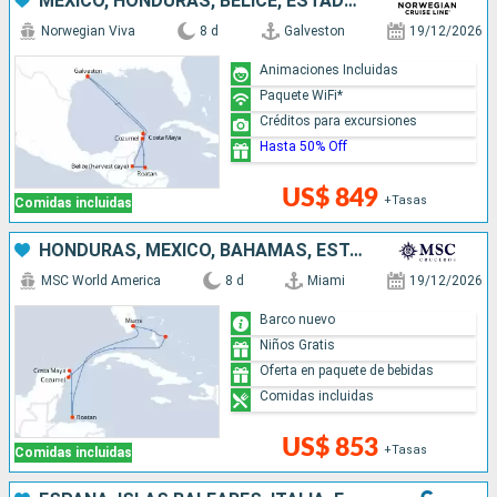
MÉXICO, HONDURAS, BELICE, ESTADOS UNIDOS
Norwegian Viva
8 d
Galveston
19/12/2026
Animaciones Incluidas
Paquete WiFi*
Créditos para excursiones
Hasta 50% Off
US$ 849
+Tasas
Comidas incluidas
HONDURAS, MÉXICO, BAHAMAS, ESTADOS UNIDOS
MSC World America
8 d
Miami
19/12/2026
Barco nuevo
Niños Gratis
Oferta en paquete de bebidas
Comidas incluidas
US$ 853
+Tasas
Comidas incluidas