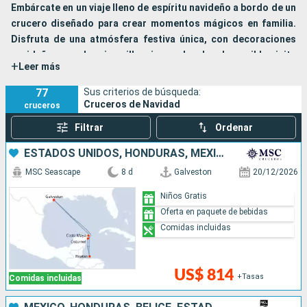
Embárcate en un viaje lleno de espíritu navideño a bordo de un
crucero diseñado para crear momentos mágicos en familia.
Disfruta de una atmósfera festiva única, con decoraciones
navideñas por doquier, villancicos a bordo y la posible visita
+
Leer más
de Papá Noel.
Celebra la Nochebuena con una cena de gala especial, brinda en
77
Sus criterios de búsqueda:
una fiesta espectacular y disfruta de actividades para todas las
Cruceros de Navidad
cruceros
edades, desde talleres para niños hasta espectáculos
Filtrar
Ordenar
navideños para toda la familia.
No pierdas la oportunidad de vivir una Navidad diferente y
ESTADOS UNIDOS, HONDURAS, MÉXICO
memorable. Reserva tu crucero navideño ahora, ¡plazas
MSC Seascape
8 d
Galveston
20/12/2026
limitadas!
Niños Gratis
Oferta en paquete de bebidas
Comidas incluidas
US$ 814
+Tasas
Comidas incluidas