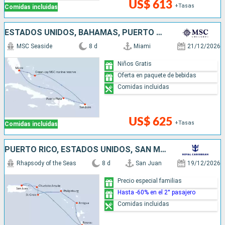
US$ 613
+Tasas
Comidas incluidas
ESTADOS UNIDOS, BAHAMAS, PUERTO RICO, REPÚBLICA DOMINICANA
MSC Seaside
8 d
Miami
21/12/2026
Niños Gratis
Oferta en paquete de bebidas
Comidas incluidas
US$ 625
+Tasas
Comidas incluidas
PUERTO RICO, ESTADOS UNIDOS, SAN MARTÍN, ANTIGUA Y BARBUDA, DOMINICA
Rhapsody of the Seas
8 d
San Juan
19/12/2026
Precio especial familias
Hasta -60% en el 2° pasajero
Comidas incluidas