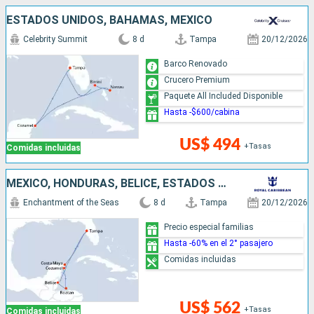
ESTADOS UNIDOS, BAHAMAS, MÉXICO
Celebrity Summit
8 d
Tampa
20/12/2026
Barco Renovado
Crucero Premium
Paquete All Included Disponible
Hasta -$600/cabina
US$ 494
+Tasas
Comidas incluidas
MÉXICO, HONDURAS, BELICE, ESTADOS UNIDOS
Enchantment of the Seas
8 d
Tampa
20/12/2026
Precio especial familias
Hasta -60% en el 2° pasajero
Comidas incluidas
US$ 562
+Tasas
Comidas incluidas