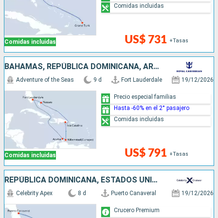
Comidas incluidas
US$ 731
+Tasas
Comidas incluidas
BAHAMAS, REPÚBLICA DOMINICANA, ARUBA, ESTADOS UNIDOS
Adventure of the Seas
9 d
Fort Lauderdale
19/12/2026
Precio especial familias
Hasta -60% en el 2° pasajero
Comidas incluidas
US$ 791
+Tasas
Comidas incluidas
REPÚBLICA DOMINICANA, ESTADOS UNIDOS
Celebrity Apex
8 d
Puerto Canaveral
19/12/2026
Crucero Premium