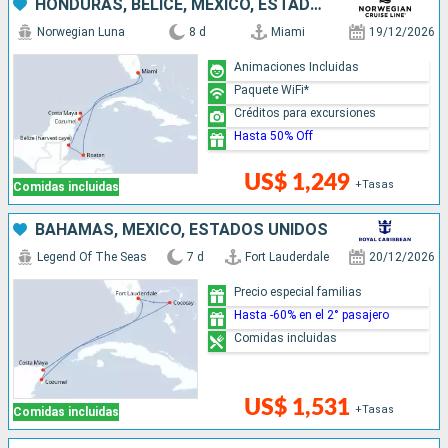
HONDURAS, BELICE, MÉXICO, ESTADOS UNIDOS
Norwegian Luna
8 d
Miami
19/12/2026
Animaciones Incluidas
Paquete WiFi*
Créditos para excursiones
Hasta 50% Off
US$ 1,249
+Tasas
Comidas incluidas
BAHAMAS, MÉXICO, ESTADOS UNIDOS
Legend Of The Seas
7 d
Fort Lauderdale
20/12/2026
Precio especial familias
Hasta -60% en el 2° pasajero
Comidas incluidas
US$ 1,531
+Tasas
Comidas incluidas