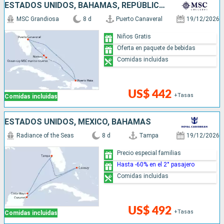
ESTADOS UNIDOS, BAHAMAS, REPÚBLICA DOMINICANA
MSC Grandiosa
8 d
Puerto Canaveral
19/12/2026
Niños Gratis
Oferta en paquete de bebidas
Comidas incluidas
US$ 442
+Tasas
Comidas incluidas
ESTADOS UNIDOS, MÉXICO, BAHAMAS
Radiance of the Seas
8 d
Tampa
19/12/2026
Precio especial familias
Hasta -60% en el 2° pasajero
Comidas incluidas
US$ 492
+Tasas
Comidas incluidas