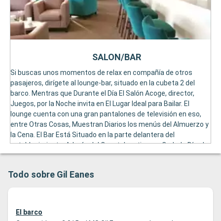
SALON/BAR
Si buscas unos momentos de relax en compañía de otros
pasajeros, dirígete al lounge-bar, situado en la cubeta 2 del
barco. Mentras que Durante el Día El Salón Acoge, director,
Juegos, por la Noche invita en El Lugar Ideal para Bailar. El
lounge cuenta con una gran pantalones de televisión en eso,
entre Otras Cosas, Muestran Diarios los menús del Almuerzo y
la Cena. El Bar Está Situado en la parte delantera del
establecimiento, Admás del Cocctel gratis que, Cadada Día, de
Reece a Todos los Pasajeros, Sirve También TE, Café y
Bebidas Alcohólicas. El Lounge-Bar Permanece Abera Hasta La
Todo sobre Gil Eanes
Medianoche.
El barco