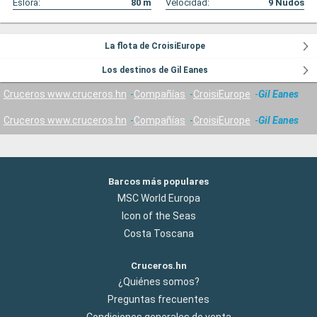
Eslora:
80
m
Velocidad:
9
Nudos
La flota de CroisiEurope
Los destinos de Gil Eanes
Cruceros www.cruceros.hn
Compañías
CroisiEurope
Gil Eanes
Cruceros www.cruceros.hn
Compañías
CroisiEurope
Gil Eanes
Barcos más populares
MSC World Europa
Icon of the Seas
Costa Toscana
Cruceros.hn
¿Quiénes somos?
Preguntas frecuentes
Condiciones generales de venta