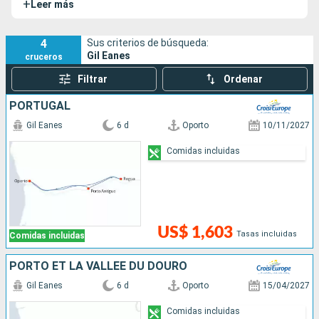
+
Leer más
tesoros del Valle del Duero.
4
Sus criterios de búsqueda:
Gil Eanes
cruceros
Filtrar
Ordenar
PORTUGAL
Gil Eanes
6 d
Oporto
10/11/2027
Comidas incluidas
US$ 1,603
Tasas incluidas
Comidas incluidas
PORTO ET LA VALLÉE DU DOURO
Gil Eanes
6 d
Oporto
15/04/2027
Comidas incluidas