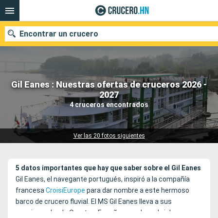
Encontrar un crucero
Gil Eanes : Nuestras ofertas de cruceros 2026 -
Nuestros destinos
2027
4 cruceros encontrados
Fecha de salida
Puertos
Compañías
Ver las 20 fotos siguientes
Buscar
5 datos importantes que hay que saber sobre el Gil Eanes
Gil Eanes, el navegante portugués, inspiró a la compañía
francesa
CroisiEurope
para dar nombre a este hermoso
barco de crucero fluvial. El MS Gil Eanes lleva a sus
pasajeros desde Oporto a España para descubrir los