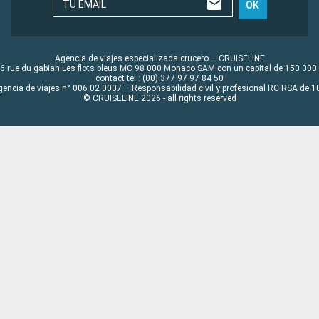
TU EMAIL
OK
Agencia de viajes especializada crucero – CRUISELINE
6 rue du gabian Les flots bleus MC 98 000 Monaco SAM con un capital de 150 000
contact tel : (00) 377 97 97 84 50
gencia de viajes n° 006 02 0007 – Responsabilidad civil y profesional RC RSA de
© CRUISELINE 2026 - all rights reserved