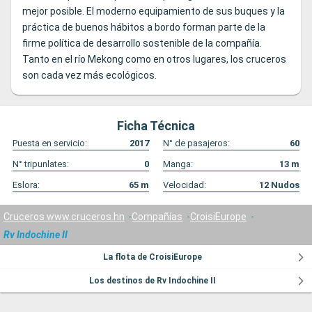
mejor posible. El moderno equipamiento de sus buques y la
práctica de buenos hábitos a bordo forman parte de la
firme política de desarrollo sostenible de la compañía.
Tanto en el río Mekong como en otros lugares, los cruceros
son cada vez más ecológicos.
Ficha Técnica
Puesta en servicio:
2017
N° de pasajeros:
60
N° tripunlates:
0
Manga:
13
m
Eslora:
65
m
Velocidad:
12
Nudos
Cruceros www.cruceros.hn
Compañías
CroisiEurope
Rv Indochine II
La flota de CroisiEurope
Los destinos de Rv Indochine II