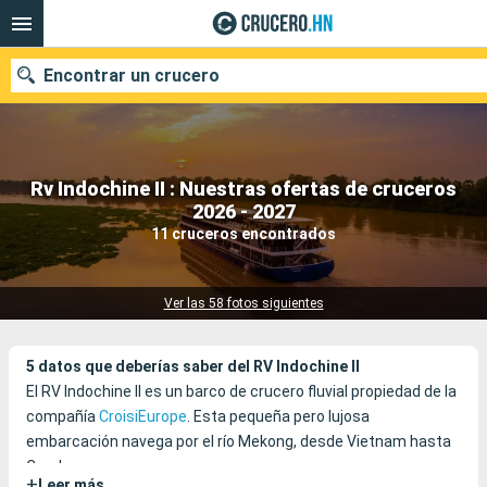
Encontrar un crucero
Rv Indochine II : Nuestras ofertas de cruceros
Nuestros destinos
2026 - 2027
11 cruceros encontrados
Fecha de salida
Puertos
Compañías
Ver las 58 fotos siguientes
Buscar
5 datos que deberías saber del RV Indochine II
El RV Indochine II es un barco de crucero fluvial propiedad de la
compañía
CroisiEurope
. Esta pequeña pero lujosa
embarcación navega por el río Mekong, desde Vietnam hasta
Camboya.
+
Leer más