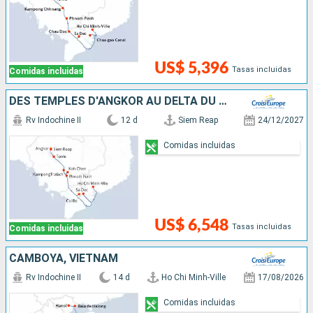
US$ 5,396
Tasas incluidas
Comidas incluidas
DES TEMPLES D'ANGKOR AU DELTA DU MÉKONG, VIVEZ DES FÊTES DE FIN D'ANNÉES UNIQUES ET DÉPAYSANTES
Rv Indochine II
12 d
Siem Reap
24/12/2027
Comidas incluidas
US$ 6,548
Tasas incluidas
Comidas incluidas
CAMBOYA, VIETNAM
Rv Indochine II
14 d
Ho Chi Minh-Ville
17/08/2026
Comidas incluidas