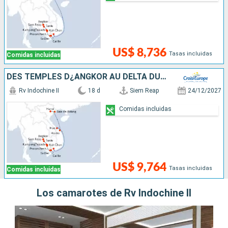
US$ 8,736
Tasas incluidas
Comidas incluidas
DES TEMPLES D¿ANGKOR AU DELTA DU MÉKONG, VIVEZ DES FÊTES DE FIN D¿ANNÉE UNIQUES ET DÉPAYSANTES, & HANOÏ ET LA BAIE D'ALONG
Rv Indochine II
18 d
Siem Reap
24/12/2027
Comidas incluidas
US$ 9,764
Tasas incluidas
Comidas incluidas
Los camarotes de Rv Indochine II