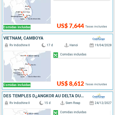
US$ 7,644
Tasas incluidas
Comidas incluidas
VIETNAM, CAMBOYA
Rv Indochine II
17 d
Hanoï
19/04/2028
Comidas incluidas
US$ 8,612
Tasas incluidas
Comidas incluidas
DES TEMPLES D¿ANGKOR AU DELTA DU MÉKONG, VIVEZ DES FÊTES DE FIN D¿ANNÉE UNIQUES ET DÉPAYSANTES- & HANOÏ ET LA BAIE D'ALONG
Rv Indochine II
15 d
Siem Reap
24/12/2027
Comidas incluidas