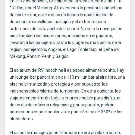
En el RV Indochina II, CroisiEurope ofrece cruceros, de 11 a
17 días, por el Mekong. Atravesando la península indochina
de norte a sur, este mítico río brinda la oportunidad de
descubrir maravillosos paisajes y el extraordinario
patrimonio de esta parte del mundo. No sólo la navegación
sino también las excursiones, incluidas en el paquete,
llevarán a los pasajeros hasta los lugares más bellos de la
región, por ejemplo, Angkor, el Lago Tonle Sap, el Delta del
Mekong, Phnom Penh y Saigón.
El solárium del RV Indochine II es especialmente bonito. Hay
un lounge-bar panorámico de 110 m², un bar al aire libre, una
piscina climatizada y protegida y, por supuesto, las
indispensables hileras de tumbonas. En esta cubierta, los
viajeros encontrarán todo lo imprescindible para disfrutar
de un día de máxima relajación y, por supuesto, podrán
admirar una espectacular vista panorámica de 360º de los
alrededores.
El salón de masajes pone el broche de oro al relax a bordo,