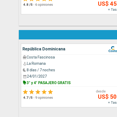
US$ 4
4.8
/5
-
6 opiniones
+ Tas
República Dominicana
Costa Fascinosa
La Romana
8 días / 7 noches
24/01/2027
3° y 4° PASAJERO GRATIS
desde
US$ 5
4.7
/5
-
9 opiniones
+ Tas