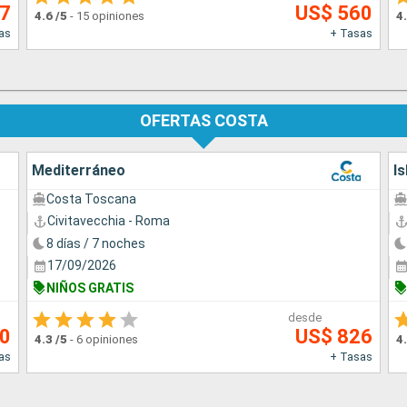
57
US$ 560
4.6
/5
-
15 opiniones
4
as
+ Tasas
OFERTAS COSTA
Mediterráneo
Is
Costa Toscana
Civitavecchia - Roma
8 días / 7 noches
17/09/2026
NIÑOS GRATIS
desde
00
US$ 826
4.3
/5
-
6 opiniones
4
as
+ Tasas