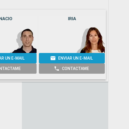
NACIO
IRIA
AR UN E-MAIL
ENVIAR UN E-MAIL
E
NTACTAME
CONTACTAME