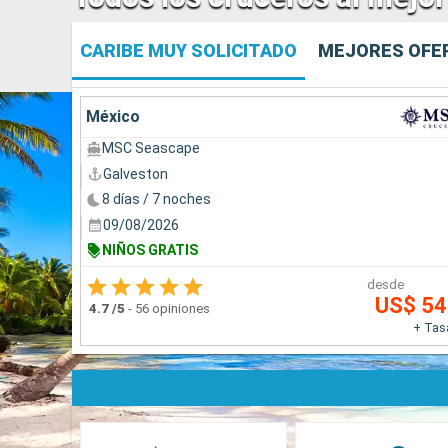
CARIBE MUY SOLICITADO
MEJORES OFE
México
MSC Seascape
Galveston
8 días / 7 noches
09/08/2026
NIÑOS GRATIS
desde
US$ 5
4.7
/5
-
56 opiniones
+ Tas