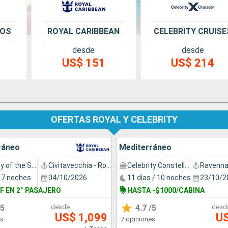
ROS
ROYAL CARIBBEAN
CELEBRITY CRUISE
desde
desde
US$ 151
US$ 214
OFERTAS ROYAL Y CELEBRITY
ráneo
Mediterráneo
Odyssey of the Seas
Civitavecchia - Roma
Celebrity Constellation
Ravenn
/ 7 noches
04/10/2026
11 días / 10 noches
23/10/2
F EN 2° PASAJERO
HASTA -$1000/CABINA
5
desde
4.7
/5
desd
US$ 1,099
U
es
7 opiniones