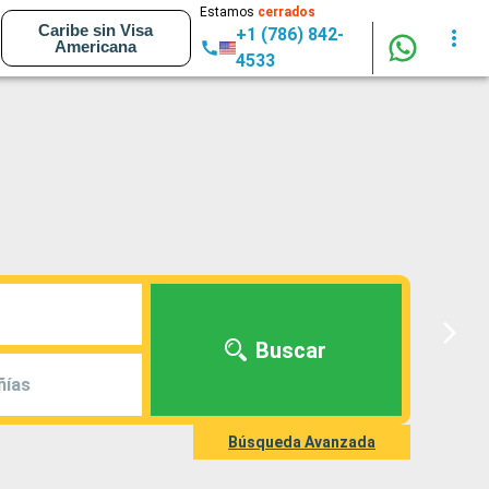
Estamos
cerrados
Caribe sin Visa
+1 (786) 842-
Americana
4533
Buscar
ñías
Búsqueda Avanzada