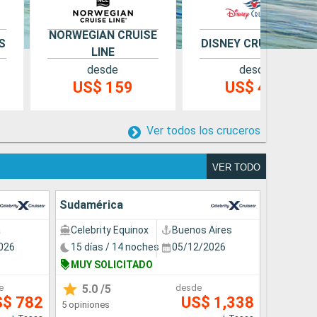
NORWEGIAN CRUISE
S
DISNEY CRUISE LINE
LINE
desde
desde
US$ 159
US$ 495
Ver todos los cruceros
VER TODO
Sudamérica
a
Celebrity Equinox
Buenos Aires
026
15 días / 14 noches
05/12/2026
MUY SOLICITADO
e
5.0
/5
desde
S$ 782
US$ 1,338
5 opiniones