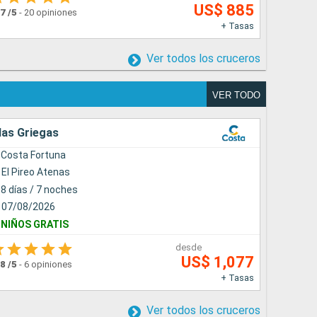
US$ 885
.7
/5
-
20 opiniones
4.3
/5
-
6 
+ Tasas
Ver todos los cruceros
VER TODO
las Griegas
Sudamér
Costa Fortuna
Costa 
El Pireo Atenas
Santos
8 días / 7 noches
8 días 
07/08/2026
20/12/
NIÑOS GRATIS
NAVIDA
desde
US$ 1,077
.8
/5
-
6 opiniones
5.0
/5
-
3 
+ Tasas
Ver todos los cruceros