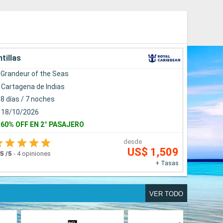
tillas
Grandeur of the Seas
Cartagena de Indias
8 días / 7 noches
18/10/2026
60% OFF EN 2° PASAJERO
desde
US$ 1,509
.5
/5
-
4 opiniones
+ Tasas
VER TODO