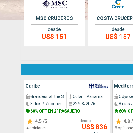
MSC CRUCEROS
COSTA CRUCE
desde
desde
US$ 151
US$ 157
Caribe
Mediter
Grandeur of the Seas
Colón - Panama
8 días / 7 noches
22/08/2026
8 días 
60% OFF EN 2° PASAJERO
60% OF
4.5
/5
desde
4.8
/
US$ 836
4 opiniones
8 opinion