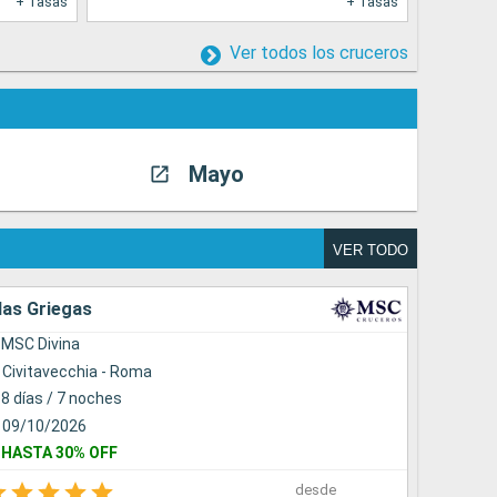
+ Tasas
+ Tasas
Ver todos los cruceros
Mayo
Jun
VER TODO
las Griegas
Mediter
MSC Divina
MSC Se
Civitavecchia - Roma
Barcel
8 días / 7 noches
8 días 
09/10/2026
29/10/
HASTA 30% OFF
NIÑOS 
desde