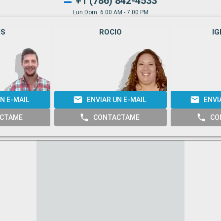
+1 (786) 842-4533
Lun.Dom. 6.00 AM - 7.00 PM
US
ROCIO
IG
N E-MAIL
ENVIAR UN E-MAIL
ENVI
CTAME
CONTACTAME
CO