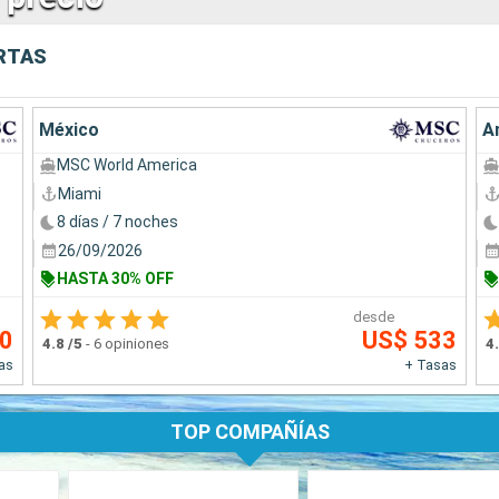
RTAS
México
An
MSC World America
Miami
8 días / 7 noches
26/09/2026
HASTA 30% OFF
desde
40
US$ 533
4.8
/5
-
6 opiniones
4
as
+ Tasas
TOP COMPAÑÍAS