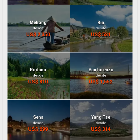
Mekong
Rin
desde
desde
US$ 2,350
US$ 581
Rodano
San lorenzo
desde
desde
US$ 810
US$ 1,552
Sena
Yang Tse
desde
desde
US$ 699
US$ 314