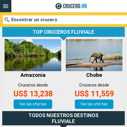
Encontrar un crucero
TOP CRUCEROS FLUVIALE
Nuestros destinos
Fecha de salida
Amazonia
Chobe
Puertos
Compañías
Cruceros desde
Cruceros desde
Buscar
US$ 13,238
US$ 11,559
Ver las ofertas
Ver las ofertas
TODOS NUESTROS DESTINOS
FLUVIALE