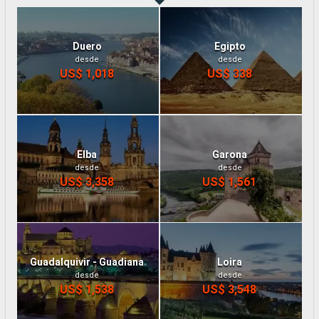
Duero
Egipto
desde
desde
US$ 1,018
US$ 338
Elba
Garona
desde
desde
US$ 3,358
US$ 1,561
Guadalquivir - Guadiana
Loira
desde
desde
US$ 1,538
US$ 3,548