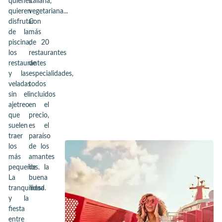
quienes
italiana,
quieren
vegetariana...
disfrutar
Con
de la
más
piscina,
de 20
los
restaurantes
restaurantes
de
y las
especialidades,
veladas
todos
sin el
incluidos
ajetreo
en el
que
precio,
suelen
es el
traer
paraíso
los
de los
más
amantes
pequeños.
de la
La
buena
tranquilidad
mesa.
y la
fiesta
entre