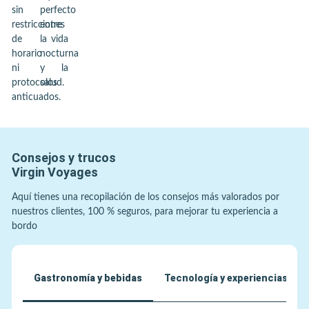
sin
perfecto
restricciones
entre
de
la vida
horario
nocturna
ni
y la
protocolos
salud.
anticuados.
Consejos y trucos
Virgin Voyages
Aquí tienes una recopilación de los consejos más valorados por
nuestros clientes, 100 % seguros, para mejorar tu experiencia a
bordo
Gastronomía y bebidas
Tecnología y experiencias úni