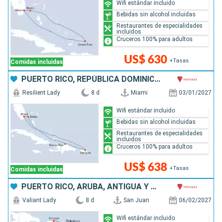
Wifi estándar incluido
Bebidas sin alcohol incluidas
Restaurantes de especialidades
incluidos
Cruceros 100% para adultos
US$ 630
+Tasas
Comidas incluidas
PUERTO RICO, REPÚBLICA DOMINICANA, BAHAMAS, ESTADOS UNIDOS
Resilient Lady
8 d
Miami
03/01/2027
Wifi estándar incluido
Bebidas sin alcohol incluidas
Restaurantes de especialidades
incluidos
Cruceros 100% para adultos
US$ 638
+Tasas
Comidas incluidas
PUERTO RICO, ARUBA, ANTIGUA Y BARBUDA, SAN MARTÍN
Valiant Lady
8 d
San Juan
06/02/2027
Wifi estándar incluido