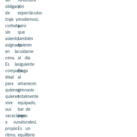
sin
renombre
obligación
y
de
espectáculos
traje y
modernos),
corbata,
pero
sin
que
asiento
también
asignado
quieren
en la
cuidarse
cena.
al día
Es la
siguiente
compañía
(yoga
ideal
al
para
amanecer,
quienes
gimnasio
quieren
totalmente
vivir
equipado,
sus
bar de
vacaciones
jugos
a su
naturales).
propio
Es un
ritmo,
equilibrio