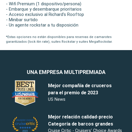
- Wifi Premium (1 dispositivo/persona)
- Embarque y desembarque prioritarios
- Acceso exclusivo al Richard's Rooftop
- Minibar surtido
- Un agente rockstar a tu disposición
*Estas opciones no están disponibles para reservas de camarotes
garantizados (lock itin rate), suites Rockstar y suites MegaRockstar.
UNA EMPRESA MULTIPREMIADA
Mejor compañía de cruceros
para el premio de 2023
US News
Mejor relación calidad-precio
Categoría de barcos grandes
Cruise Critic - Cruisers' Choice Awards