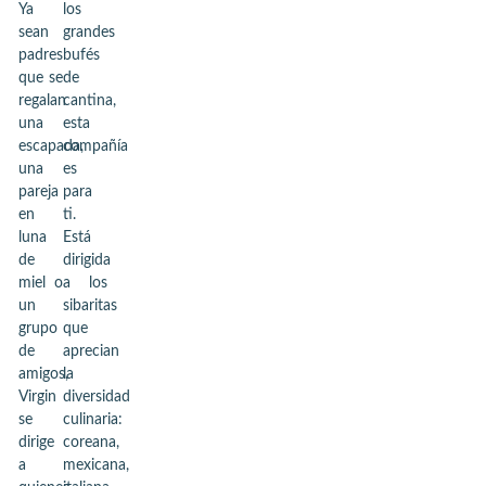
Ya
los
sean
grandes
padres
bufés
que se
de
regalan
cantina,
una
esta
escapada,
compañía
una
es
pareja
para
en
ti.
luna
Está
de
dirigida
miel o
a los
un
sibaritas
grupo
que
de
aprecian
amigos,
la
Virgin
diversidad
se
culinaria:
dirige
coreana,
a
mexicana,