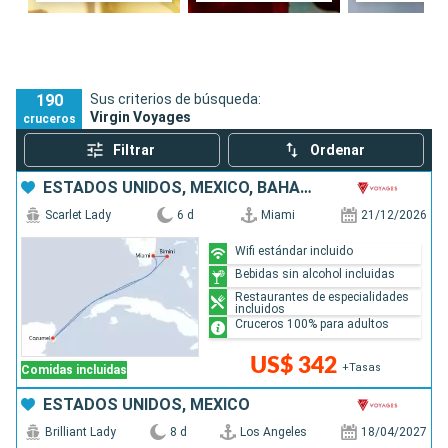
190
Sus criterios de búsqueda:
Virgin Voyages
cruceros
Filtrar
Ordenar
ESTADOS UNIDOS, MÉXICO, BAHAMAS
Scarlet Lady
6 d
Miami
21/12/2026
Wifi estándar incluido
Bebidas sin alcohol incluidas
Restaurantes de especialidades
incluidos
Cruceros 100% para adultos
US$ 342
+Tasas
Comidas incluidas
ESTADOS UNIDOS, MÉXICO
Brilliant Lady
8 d
Los Angeles
18/04/2027