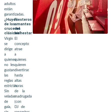
adultos
están
garantizadas.
¿Huyes
Fiesteros
de los
amantes
cruceros
del
clásicos?
bienestar
Virgin
El
se
concepto
dirige
atrae
a
a
quienes
quienes
no les
quieren
gustan
divertirse
las
hasta
reglas
altas
estrictas.
horas
Sin
de la
veladas
madrugada
de
(con
gala,
DJ de