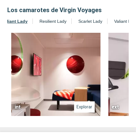
Los camarotes de Virgin Voyages
Brilliant Lady
Resilient Lady
Scarlet Lady
Valiant Lad
int
ext
Explorar