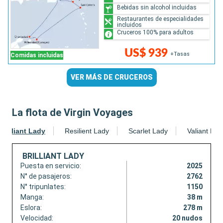
Bebidas sin alcohol incluidas
Restaurantes de especialidades
incluidos
Cruceros 100% para adultos
US$ 939
+Tasas
Comidas incluidas
VER MÁS DE CRUCEROS
La flota de Virgin Voyages
Brilliant Lady
Resilient Lady
Scarlet Lady
Valiant Lad
BRILLIANT LADY
Puesta en servicio:
2025
N° de pasajeros:
2762
N° tripunlates:
1150
Manga:
38 m
Eslora:
278 m
Velocidad:
20 nudos