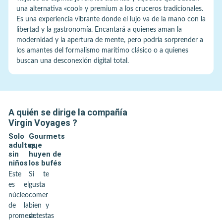
una alternativa «cool» y premium a los cruceros tradicionales.
Es una experiencia vibrante donde el lujo va de la mano con la
libertad y la gastronomía. Encantará a quienes aman la
modernidad y la apertura de mente, pero podría sorprender a
los amantes del formalismo marítimo clásico o a quienes
buscan una desconexión digital total.
A quién se dirige la compañía
Virgin Voyages
?
Solo
Gourmets
adultos,
que
sin
huyen de
niños
los bufés
Este
Si te
es el
gusta
núcleo
comer
de la
bien y
promesa.
detestas