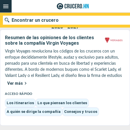
Encontrar un crucero
Virgin Voyages : Nuestras ofertas de cruceros
2026 - 2027
Resumen de las opiniones de los clientes
sobre la compañía Virgin Voyages
Virgin Voyages revoluciona los códigos de los cruceros con un 
Nuestros destinos
enfoque decididamente lifestyle, audaz y exclusivo para adultos, 
pensado para una clientela en busca de libertad y experiencias 
Fecha de salida
diferentes. A bordo de modernos buques como el Scarlet Lady, el 
Valiant Lady o el Resilient Lady, el diseño lleva la firma de estudios 
Puertos
Compañías
de renombre como Tom Dixon, con espacios creativos y originales 
Ver más
que rompen con los estándares tradicionales.

Buscar
La experiencia a bordo se distingue por lugares icónicos como el 
ACCESO RÁPIDO
Rooftop, el Manor (un club inspirado en los locales londinenses) o 
Los itinerarios
Lo que piensan los clientes
el Red Room, un espacio modular dedicado a espectáculos 
A quién se dirige la compañía
Consejos y trucos
inmersivos. El ambiente es a la vez festivo y sofisticado, impulsado 
especialmente por la famosa «Scarlet Night», la emblemática noche 
roja de la marca, en la que todo el barco se transforma en una 