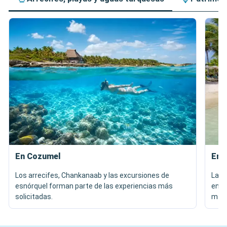
En Cozumel
En 
Los arrecifes, Chankanaab y las excursiones de
La p
esnórquel forman parte de las experiencias más
entr
solicitadas.
mar.