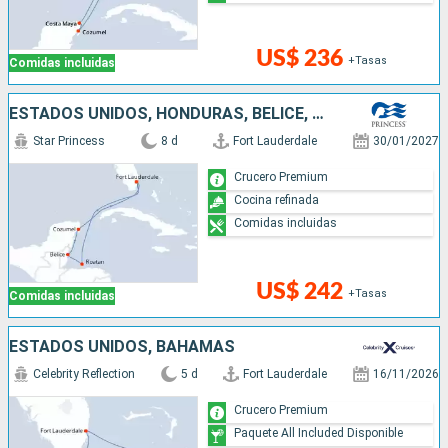
US$ 236
+Tasas
Comidas incluidas
ESTADOS UNIDOS, HONDURAS, BELICE, MÉXICO
Star Princess
8 d
Fort Lauderdale
30/01/2027
Crucero Premium
Cocina refinada
Comidas incluidas
US$ 242
+Tasas
Comidas incluidas
ESTADOS UNIDOS, BAHAMAS
Celebrity Reflection
5 d
Fort Lauderdale
16/11/2026
Crucero Premium
Paquete All Included Disponible