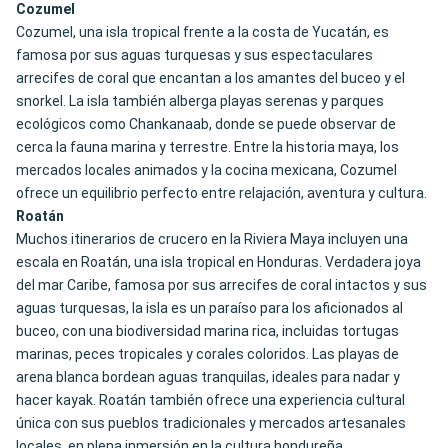
Cozumel
Cozumel, una isla tropical frente a la costa de Yucatán, es
famosa por sus aguas turquesas y sus espectaculares
arrecifes de coral que encantan a los amantes del buceo y el
snorkel. La isla también alberga playas serenas y parques
ecológicos como Chankanaab, donde se puede observar de
cerca la fauna marina y terrestre. Entre la historia maya, los
mercados locales animados y la cocina mexicana, Cozumel
ofrece un equilibrio perfecto entre relajación, aventura y cultura.
Roatán
Muchos itinerarios de crucero en la Riviera Maya incluyen una
escala en Roatán, una isla tropical en Honduras. Verdadera joya
del mar Caribe, famosa por sus arrecifes de coral intactos y sus
aguas turquesas, la isla es un paraíso para los aficionados al
buceo, con una biodiversidad marina rica, incluidas tortugas
marinas, peces tropicales y corales coloridos. Las playas de
arena blanca bordean aguas tranquilas, ideales para nadar y
hacer kayak. Roatán también ofrece una experiencia cultural
única con sus pueblos tradicionales y mercados artesanales
locales, en plena inmersión en la cultura hondureña.