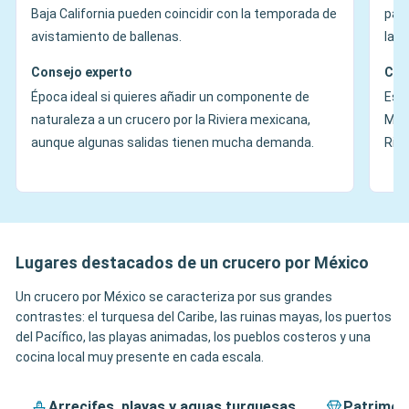
Baja California pueden coincidir con la temporada de
para
avistamiento de ballenas.
las 
Consejo experto
Con
Época ideal si quieres añadir un componente de
Es e
naturaleza a un crucero por la Riviera mexicana,
Méxi
aunque algunas salidas tienen mucha demanda.
Rivi
Lugares destacados de un crucero por México
Un crucero por México se caracteriza por sus grandes
contrastes: el turquesa del Caribe, las ruinas mayas, los puertos
del Pacífico, las playas animadas, los pueblos costeros y una
cocina local muy presente en cada escala.
Arrecifes, playas y aguas turquesas
Patrimoni