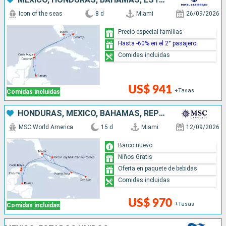
Icon of the seas
8 d
Miami
26/09/2026
Precio especial familias
Hasta -60% en el 2° pasajero
Comidas incluidas
US$ 941
+Tasas
Comidas incluidas
HONDURAS, MÉXICO, BAHAMAS, REPÚBLICA DOMINICANA, PUERTO RICO, ESTADOS UNIDOS
MSC World America
15 d
Miami
12/09/2026
Barco nuevo
Niños Gratis
Oferta en paquete de bebidas
Comidas incluidas
US$ 970
+Tasas
Comidas incluidas