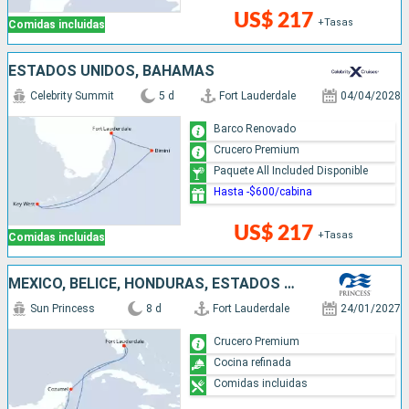
US$ 217
+Tasas
Comidas incluidas
ESTADOS UNIDOS, BAHAMAS
Celebrity Summit
5 d
Fort Lauderdale
04/04/2028
Barco Renovado
Crucero Premium
Paquete All Included Disponible
Hasta -$600/cabina
US$ 217
+Tasas
Comidas incluidas
MÉXICO, BELICE, HONDURAS, ESTADOS UNIDOS
Sun Princess
8 d
Fort Lauderdale
24/01/2027
Crucero Premium
Cocina refinada
Comidas incluidas