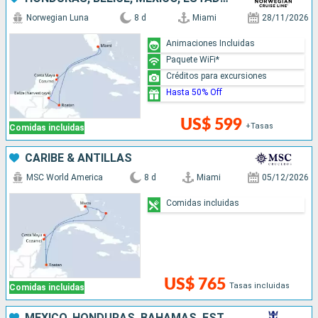
Norwegian Luna
8 d
Miami
28/11/2026
Animaciones Incluidas
Paquete WiFi*
Créditos para excursiones
Hasta 50% Off
US$ 599
+Tasas
Comidas incluidas
CARIBE & ANTILLAS
MSC World America
8 d
Miami
05/12/2026
Comidas incluidas
US$ 765
Tasas incluidas
Comidas incluidas
MÉXICO, HONDURAS, BAHAMAS, ESTADOS UNIDOS