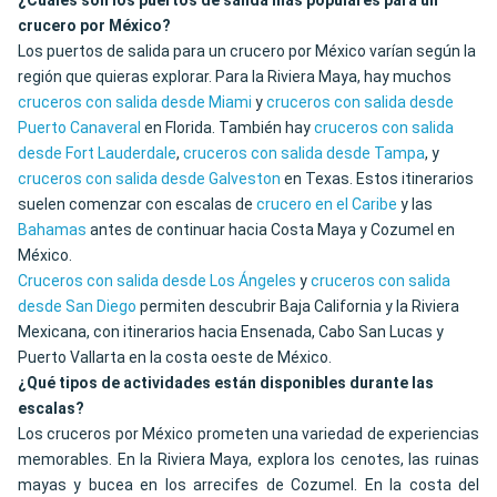
¿Cuáles son los puertos de salida más populares para un
crucero por México?
Los puertos de salida para un crucero por México varían según la
región que quieras explorar. Para la Riviera Maya, hay muchos
cruceros con salida desde Miami
y
cruceros con salida desde
Puerto Canaveral
en Florida. También hay
cruceros con salida
desde Fort Lauderdale
,
cruceros con salida desde Tampa
, y
cruceros con salida desde Galveston
en Texas. Estos itinerarios
suelen comenzar con escalas de
crucero en el Caribe
y las
Bahamas
antes de continuar hacia Costa Maya y Cozumel en
México.
Cruceros con salida desde Los Ángeles
y
cruceros con salida
desde San Diego
permiten descubrir Baja California y la Riviera
Mexicana, con itinerarios hacia Ensenada, Cabo San Lucas y
Puerto Vallarta en la costa oeste de México.
¿Qué tipos de actividades están disponibles durante las
escalas?
Los cruceros por México prometen una variedad de experiencias
memorables. En la Riviera Maya, explora los cenotes, las ruinas
mayas y bucea en los arrecifes de Cozumel. En la costa del