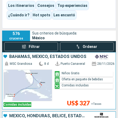
ciudades, puertos deportivos, mercados y grandes paisajes
Los itinerarios
Consejos
Top experiencias
del Pacífico. Según el itinerario elegido, la experiencia puede
ser muy caribeña, más cultural en Yucatán o centrarse
¿Cuándo ir?
Hot spots
Les encantó
plenamente en la Riviera mexicana y Baja California.
576
Sus criterios de búsqueda:
México
cruceros
Filtrar
Ordenar
BAHAMAS, MÉXICO, ESTADOS UNIDOS
MSC Grandiosa
8 d
Puerto Canaveral
28/11/2026
Niños Gratis
Oferta en paquete de bebidas
Comidas incluidas
US$ 327
+Tasas
Comidas incluidas
MÉXICO, HONDURAS, BELICE, ESTADOS UNIDOS