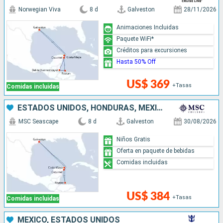
Norwegian Viva
8 d
Galveston
28/11/2026
Animaciones Incluidas
Paquete WiFi*
Créditos para excursiones
Hasta 50% Off
US$ 369
+Tasas
Comidas incluidas
ESTADOS UNIDOS, HONDURAS, MÉXICO
MSC Seascape
8 d
Galveston
30/08/2026
Niños Gratis
Oferta en paquete de bebidas
Comidas incluidas
US$ 384
+Tasas
Comidas incluidas
MÉXICO, ESTADOS UNIDOS