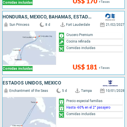
US$ 170
+Tasas
Comidas incluidas
HONDURAS, MÉXICO, BAHAMAS, ESTADOS UNIDOS
Sun Princess
8 d
Fort Lauderdale
21/02/2027
Crucero Premium
Cocina refinada
Comidas incluidas
US$ 181
+Tasas
Comidas incluidas
ESTADOS UNIDOS, MÉXICO
Enchantment of the Seas
5 d
Tampa
10/01/2028
Precio especial familias
Hasta -60% en el 2° pasajero
Comidas incluidas