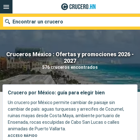
Encontrar un crucero
Cruceros México : Ofertas y promociones 2026 -
Nuestros destinos
2027
576 cruceros encontrados
Fecha de salida
Puertos
Compañías
Crucero por México: guía para elegir bien
Buscar
Un crucero por México permite cambiar de paisaje sin
cambiar de país: aguas turquesas y arrecifes de Cozumel,
ruinas mayas desde Costa Maya, ambiente portuario de
Ensenada, rocas esculpidas de Cabo San Lucas o calles
animadas de Puerto Vallarta.
El viaje alterna playas, esnórquel, tacos de pescado, antiguas
ACCESO RÁPIDO