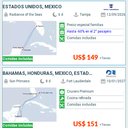
ESTADOS UNIDOS, MÉXICO
Radiance of the Seas
6 d
Tampa
12/09/2026
Precio especial familias
Hasta -60% en el 2° pasajero
Comidas incluidas
US$ 149
+Tasas
Comidas incluidas
BAHAMAS, HONDURAS, MÉXICO, ESTADOS UNIDOS
Sun Princess
8 d
Fort Lauderdale
10/01/2027
Crucero Premium
Cocina refinada
Comidas incluidas
US$ 151
+Tasas
Comidas incluidas