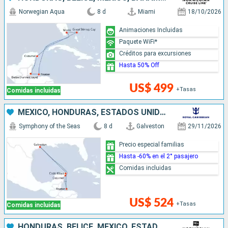
Norwegian Aqua
8 d
Miami
18/10/2026
Animaciones Incluidas
Paquete WiFi*
Créditos para excursiones
Hasta 50% Off
US$ 499
+Tasas
Comidas incluidas
MÉXICO, HONDURAS, ESTADOS UNIDOS
Symphony of the Seas
8 d
Galveston
29/11/2026
Precio especial familias
Hasta -60% en el 2° pasajero
Comidas incluidas
US$ 524
+Tasas
Comidas incluidas
HONDURAS, BELICE, MÉXICO, ESTADOS UNIDOS