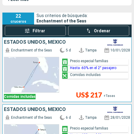
divertido tanto para niños como para mayores.
22
Sus criterios de búsqueda:
Enchantment of the Seas
cruceros
Filtrar
Ordenar
ESTADOS UNIDOS, MÉXICO
Enchantment of the Seas
5 d
Tampa
10/01/2028
Precio especial familias
Hasta -60% en el 2° pasajero
Comidas incluidas
US$ 217
+Tasas
Comidas incluidas
ESTADOS UNIDOS, MÉXICO
Enchantment of the Seas
6 d
Tampa
28/01/2028
Precio especial familias