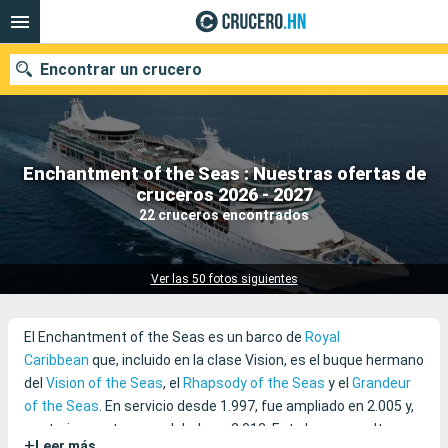
Encontrar un crucero
Enchantment of the Seas : Nuestras ofertas de
Nuestros destinos
cruceros 2026 - 2027
22 cruceros encontrados
Fecha de salida
Puertos
Compañías
Ver las 50 fotos siguientes
Buscar
El Enchantment of the Seas es un barco de
Royal
Caribbean
que, incluido en la clase Vision, es el buque hermano
del
Vision of the Seas
, el
Rhapsody of the Seas
y el
Grandeur
of the Seas
. En servicio desde 1.997, fue ampliado en 2.005 y,
posteriormente, remodelado en 2.012. Este barco resulta muy
+
Leer más