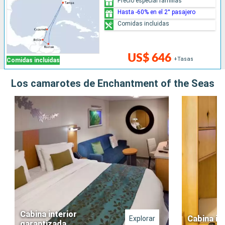
Precio especial familias
Hasta -60% en el 2° pasajero
Comidas incluidas
US$ 646
+Tasas
Comidas incluidas
Los camarotes de Enchantment of the Seas
Cabina interior
Cabina in
Explorar
garantizada