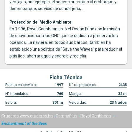
ventajas, por ejemplo, el acceso prioritario al embarque y
desembarque, servicio de conserjería, ...
Protección del Medio Ambiente
En 1.996, Royal Caribbean creó el Ocean Fund con la misión
de subvencionar a las ONG que se dedican a preservar los
océanos. La naviera, en todos sus barcos, también ha
establecido una política de "Save the Waves" para reducir el
plástico, ahorrar agua y energía y reciclar.
Ficha Técnica
Puesta en servicio:
1997
N° de pasajeros:
2435
N° tripunlates:
760
Manga:
32
m
Eslora:
301
m
Velocidad:
23
Nudos
Cruceros www.cruceros.hn
Compañías
Royal Caribbean
Enchantment of the Seas