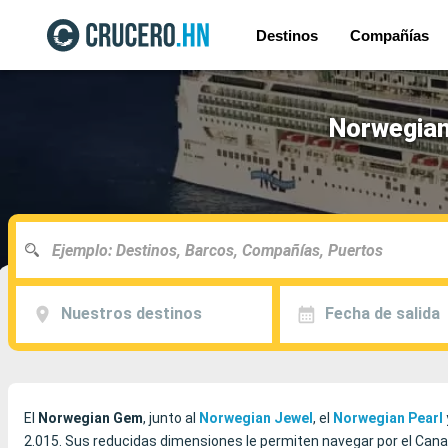
Destinos
Compañías
Norwegian
Nuestros destinos
Fecha de salida
El
Norwegian Gem
, junto al
Norwegian Jewel
, el
Norwegian Pearl
2.015. Sus reducidas dimensiones le permiten navegar por el Can