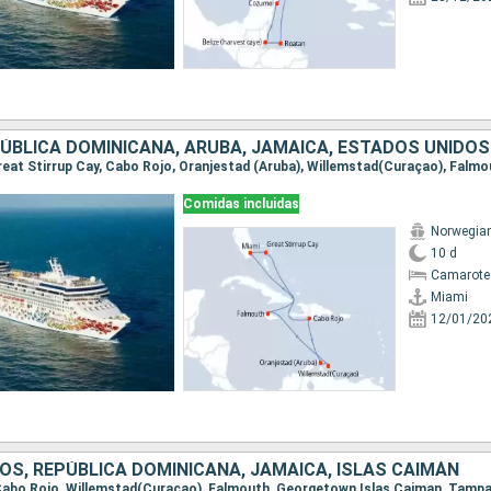
ÚBLICA DOMINICANA, ARUBA, JAMAICA, ESTADOS UNIDOS
 Great Stirrup Cay, Cabo Rojo, Oranjestad (Aruba), Willemstad(Curaçao), Falm
Comidas incluidas
Norwegia
10 d
Camarote
Miami
12/01/20
OS, REPÚBLICA DOMINICANA, JAMAICA, ISLAS CAIMÁN
 Cabo Rojo, Willemstad(Curaçao), Falmouth, Georgetown Islas Caiman, Tamp