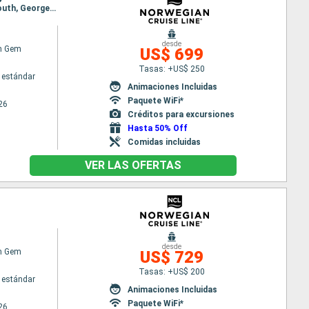
Itinerario : Tampa, Great Stirrup Cay, Cabo Rojo, Oranjestad (Aruba), Willemstad(Curaçao), Falmouth, Georgetown Islas Caiman, Tampa
desde
n Gem
US$ 699
Tasas: +US$ 250
 estándar
Animaciones Incluidas
Paquete WiFi*
26
Créditos para excursiones
Hasta 50% Off
Comidas incluidas
VER LAS OFERTAS
desde
n Gem
US$ 729
Tasas: +US$ 200
 estándar
Animaciones Incluidas
Paquete WiFi*
26