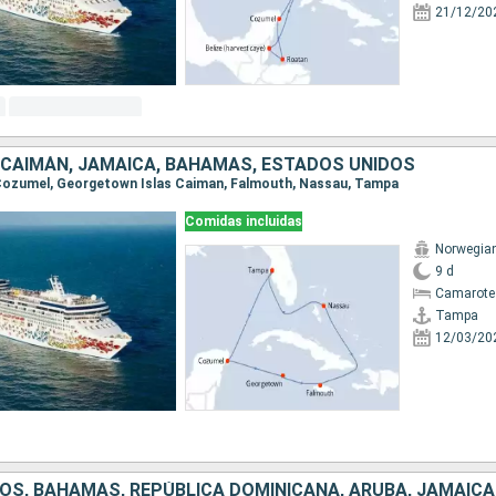
21/12/20
S CAIMÁN, JAMAICA, BAHAMAS, ESTADOS UNIDOS
, Cozumel, Georgetown Islas Caiman, Falmouth, Nassau, Tampa
Comidas incluidas
Norwegia
9 d
Camarote
Tampa
12/03/20