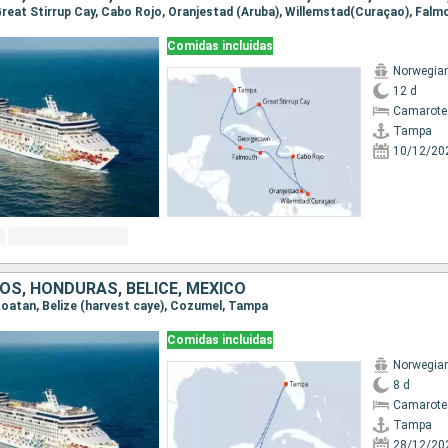
Comidas incluidas
Norwegia
12 d
Camarote
Tampa
10/12/20
OS, HONDURAS, BELICE, MÉXICO
 Roatan, Belize (harvest caye), Cozumel, Tampa
Comidas incluidas
Norwegia
8 d
Camarote
Tampa
28/12/20