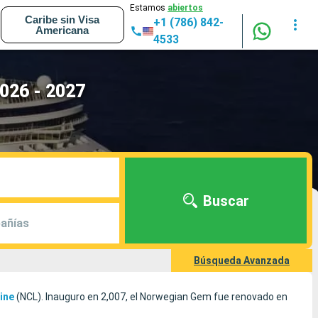
Estamos
abiertos
Caribe sin Visa
+1 (786) 842-
Americana
4533
026 - 2027
Buscar
añías
Búsqueda Avanzada
ine
(NCL). Inauguro en 2,007, el Norwegian Gem fue renovado en