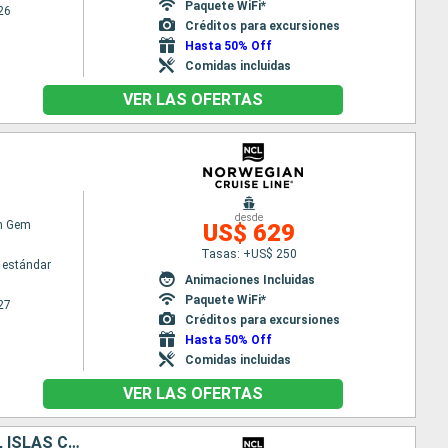
Paquete WiFi*
26
Créditos para excursiones
Hasta 50% Off
Comidas incluidas
VER LAS OFERTAS
desde
n Gem
US$ 629
Tasas: +US$ 250
 estándar
Animaciones Incluidas
Paquete WiFi*
27
Créditos para excursiones
Hasta 50% Off
Comidas incluidas
VER LAS OFERTAS
ESTADOS UNIDOS, BAHAMAS, REPÚBLICA DOMINICANA, ARUBA, JAMAICA, ISLAS CAIMÁN