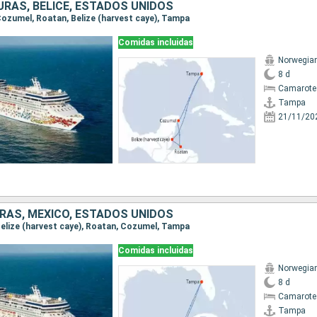
URAS, BELICE, ESTADOS UNIDOS
 Cozumel, Roatan, Belize (harvest caye), Tampa
Comidas incluidas
Norwegia
8 d
Camarote
Tampa
21/11/20
URAS, MÉXICO, ESTADOS UNIDOS
 Belize (harvest caye), Roatan, Cozumel, Tampa
Comidas incluidas
Norwegia
8 d
Camarote
Tampa