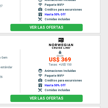
Paquete WiFi*
27
Créditos para excursiones
Hasta 50% Off
Comidas incluidas
VER LAS OFERTAS
desde
n Gem
US$ 369
Tasas: +US$ 150
 estándar
Animaciones Incluidas
Paquete WiFi*
26
Créditos para excursiones
Hasta 50% Off
Comidas incluidas
VER LAS OFERTAS