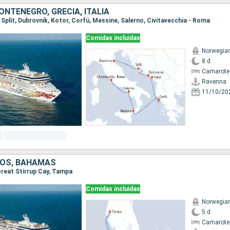
ONTENEGRO, GRECIA, ITALIA
, Split, Dubrovnik, Kotor, Corfú, Messine, Salerno, Civitavecchia - Roma
Comidas incluidas
Norwegia
8 d
Camarote
Ravenna
11/10/20
DOS, BAHAMAS
 Great Stirrup Cay, Tampa
Comidas incluidas
Norwegia
5 d
Camarote