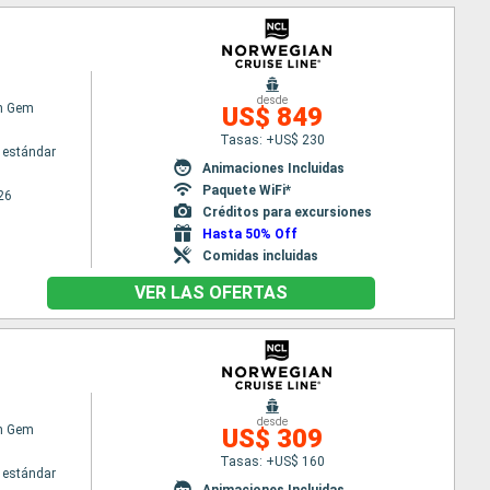
desde
n Gem
US$ 849
Tasas: +US$ 230
 estándar
Animaciones Incluidas
Paquete WiFi*
26
Créditos para excursiones
Hasta 50% Off
Comidas incluidas
VER LAS OFERTAS
desde
n Gem
US$ 309
Tasas: +US$ 160
 estándar
Animaciones Incluidas