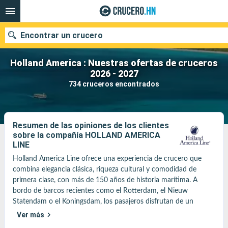
Encontrar un crucero
Holland America : Nuestras ofertas de cruceros
2026 - 2027
734 cruceros encontrados
Nuestros destinos
Fecha de salida
Resumen de las opiniones de los clientes
sobre la compañía HOLLAND AMERICA
Puertos
Compañías
LINE
Holland America Line ofrece una experiencia de crucero que 
Buscar
combina elegancia clásica, riqueza cultural y comodidad de 
primera clase, con más de 150 años de historia marítima. A 
bordo de barcos recientes como el Rotterdam, el Nieuw 
Statendam o el Koningsdam, los pasajeros disfrutan de un 
ambiente refinado y tranquilo, lejos del bullicio de los grandes 
Ver más
transatlánticos, con especial atención al servicio y a los detalles.
