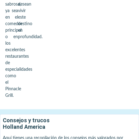
sabrosa,
desean
ya sea
vivir
en el
este
comedor
destino
principal
en
o en
profundidad.
los
excelentes
restaurantes
de
especialidades
como
el
Pinnacle
Grill.
Consejos y trucos
Holland America
Aquí tienes una recopilación de los consejos más valorados por