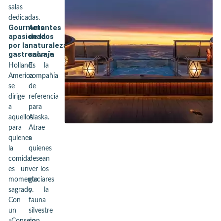
salas
dedicadas.
Gourmets
Amantes
apasionados
de la
por la
naturaleza
gastronomía
salvaje
Holland
Es la
America
compañía
se
de
dirige
referencia
a
para
aquellos
Alaska.
para
Atrae
quienes
a
la
quienes
comida
desean
es un
ver los
momento
glaciares
sagrado.
y la
Con
fauna
un
silvestre