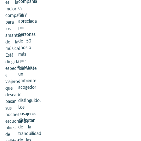
compañía
es la
es
mejor
muy
compañía
apreciada
para
por
los
personas
amantes
de 50
de la
años o
música.
más
Está
que
dirigida
buscan
específicamente
un
a
ambiente
viajeros
acogedor
que
y
desean
distinguido.
pasar
Los
sus
pasajeros
noches
disfrutan
escuchando
de la
blues
tranquilidad
de
de las