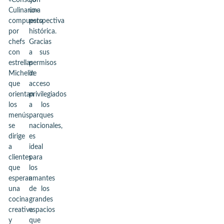
«Consejo
con
Culinario»
una
compuesto
perspectiva
por
histórica.
chefs
Gracias
con
a sus
estrellas
permisos
Michelin
de
que
acceso
orientan
privilegiados
los
a los
menús,
parques
se
nacionales,
dirige
es
a
ideal
clientes
para
que
los
esperan
amantes
una
de los
cocina
grandes
creativa
espacios
y
que