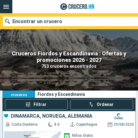
Encontrar un crucero
Cruceros Fiordos y Escandinavia : Ofertas y
Nuestros destinos
promociones 2026 - 2027
753 cruceros encontrados
Fecha de salida
Puertos
Compañías
753
Sus criterios de búsqueda:
Fiordos y Escandinavia
cruceros
Buscar
Filtrar
Ordenar
DINAMARCA, NORUEGA, ALEMANIA
Costa Diadema
8 d
Copenhague
29/08/2026
Niños Gratis