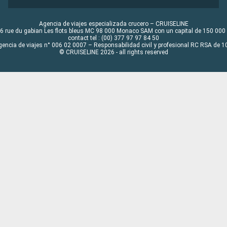
Agencia de viajes especializada crucero – CRUISELINE
6 rue du gabian Les flots bleus MC 98 000 Monaco SAM con un capital de 150 000
contact tel : (00) 377 97 97 84 50
gencia de viajes n° 006 02 0007 – Responsabilidad civil y profesional RC RSA de
© CRUISELINE 2026 - all rights reserved