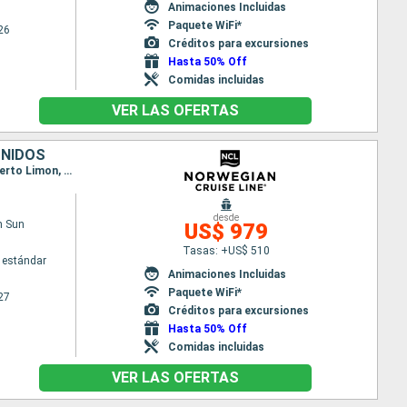
Animaciones Incluidas
Paquete WiFi*
26
Créditos para excursiones
Hasta 50% Off
Comidas incluidas
VER LAS OFERTAS
UNIDOS
Itinerario : Miami, Falmouth, Cartagena de Indias, Colón - Panama, Canal Panama - Lac Gatun, Puerto Limon, Belize (harvest caye), Cozumel, Miami
desde
n Sun
US$ 979
Tasas: +US$ 510
 estándar
Animaciones Incluidas
Paquete WiFi*
27
Créditos para excursiones
Hasta 50% Off
Comidas incluidas
VER LAS OFERTAS