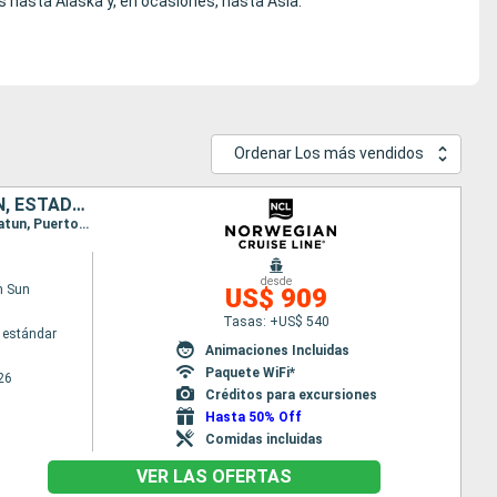
s hasta Alaska y, en ocasiones, hasta Asia.
Ordenar Los más vendidos
BAHAMAS, COLOMBIA, PANAMÁ, COSTA RICA, JAMAICA, ISLAS CAIMÁN, ESTADOS UNIDOS
Itinerario : Miami, Great Stirrup Cay, Cartagena de Indias, Colón - Panama, Canal Panama - Lac Gatun, Puerto Limon, Falmouth, Georgetown Islas Caiman, Miami
desde
n Sun
US$ 909
Tasas: +US$ 540
 estándar
Animaciones Incluidas
Paquete WiFi*
26
Créditos para excursiones
Hasta 50% Off
Comidas incluidas
VER LAS OFERTAS