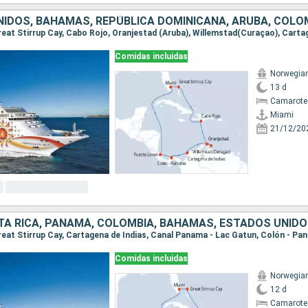
Comidas incluidas
Norwegia
13 d
Camarote
Miami
21/12/20
Comidas incluidas
Norwegia
12 d
Camarote