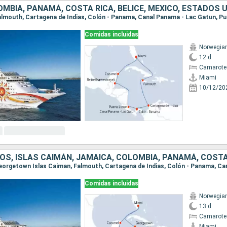
MBIA, PANAMÁ, COSTA RICA, BELICE, MÉXICO, ESTADOS 
Comidas incluidas
Norwegia
12 d
Camarote
Miami
10/12/20
Comidas incluidas
Norwegia
13 d
Camarote
Miami