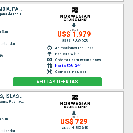
ESTADOS UNIDOS, BAHAMAS, REPÚBLICA DOMINICANA, ARUBA, COLOMBIA, PANAMÁ, COSTA RICA
Itinerario : Miami, Great Stirrup Cay, Cabo Rojo, Oranjestad (Aruba), Willemstad(Curaçao), Cartagena de Indias, Canal Panama - Lac Gatun, Colón - Panama, Puerto Limon, Miami
desde
n Sun
US$ 1,979
Tasas: +US$ 520
 estándar
Animaciones Incluidas
Paquete WiFi*
26
Créditos para excursiones
Hasta 50% Off
Comidas incluidas
VER LAS OFERTAS
JAMAICA, COSTA RICA, PANAMÁ, COLOMBIA, BAHAMAS, ESTADOS UNIDOS, ISLAS CAIMÁN
Itinerario : Miami, Great Stirrup Cay, Cartagena de Indias, Canal Panama - Lac Gatun, Colón - Panama, Puerto Limon, Falmouth, Georgetown Islas Caiman, Miami
desde
n Sun
US$ 729
Tasas: +US$ 540
 estándar