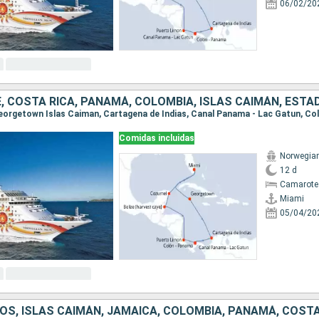
06/02/20
Comidas incluidas
Norwegia
12 d
Camarote
Miami
05/04/20