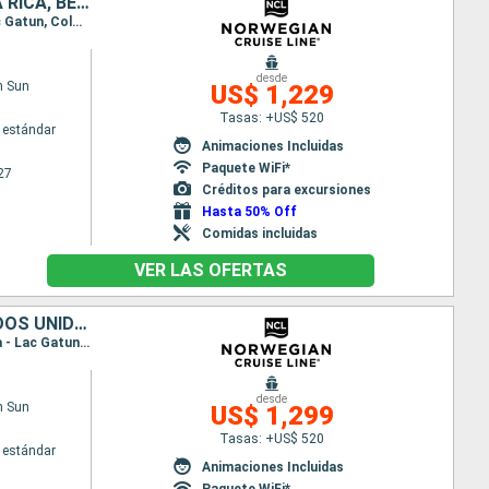
ESTADOS UNIDOS, JAMAICA, ISLAS CAIMÁN, COLOMBIA, PANAMÁ, COSTA RICA, BELICE, MÉXICO
Itinerario : Miami, Ocho Rios, Georgetown Islas Caiman, Cartagena de Indias, Canal Panama - Lac Gatun, Colón - Panama, Puerto Limon, Belize (harvest caye), Cozumel, Miami
desde
n Sun
US$ 1,229
Tasas: +US$ 520
 estándar
Animaciones Incluidas
Paquete WiFi*
27
Créditos para excursiones
Hasta 50% Off
Comidas incluidas
VER LAS OFERTAS
PANAMÁ, COSTA RICA, ISLAS CAIMÁN, BELICE, COLOMBIA, MÉXICO, ESTADOS UNIDOS
Itinerario : Miami, Georgetown Islas Caiman, Cartagena de Indias, Colón - Panama, Canal Panama - Lac Gatun, Puerto Limon, Belize (harvest caye), Cozumel, Miami
desde
n Sun
US$ 1,299
Tasas: +US$ 520
 estándar
Animaciones Incluidas
Paquete WiFi*