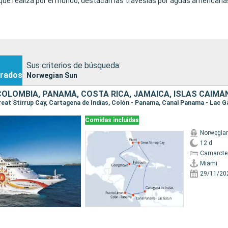
 que realiza por el mundo, destacan las travesías por aguas americana
Sus criterios de búsqueda:
rados
Norwegian Sun
Comidas incluidas
Norwegia
12 d
Camarote
Miami
29/11/20