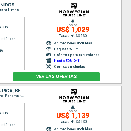
UNIDOS
Itinerario : Miami, Falmouth, Cartagena de Indias, Colón - Panama, Canal Panama - Lac Gatun, Puerto Limon, Belize (harvest caye), Cozumel, Miami
desde
n Sun
US$ 1,029
Tasas: +US$ 530
 estándar
Animaciones Incluidas
Paquete WiFi*
26
Créditos para excursiones
Hasta 50% Off
Comidas incluidas
VER LAS OFERTAS
ESTADOS UNIDOS, ISLAS CAIMÁN, JAMAICA, COLOMBIA, PANAMÁ, COSTA RICA, BELICE, MÉXICO
Itinerario : Miami, Georgetown Islas Caiman, Falmouth, Cartagena de Indias, Colón - Panama, Canal Panama - Lac Gatun, Puerto Limon, Belize (harvest caye), Cozumel, Miami
desde
n Sun
US$ 1,139
Tasas: +US$ 530
 estándar
Animaciones Incluidas