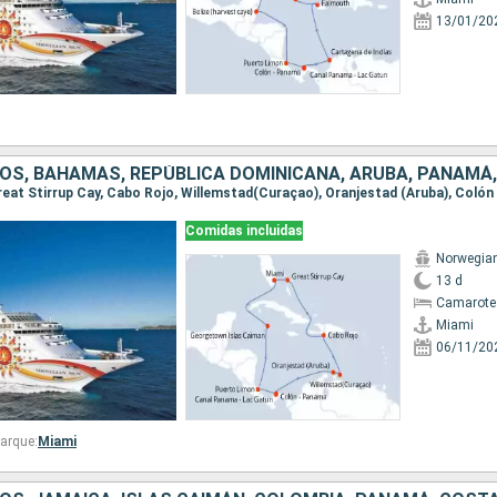
13/01/20
Comidas incluidas
Norwegia
13 d
Camarote
Miami
06/11/20
arque:
Miami