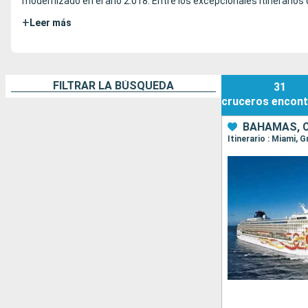
modernizado en el año 2.018. Entre los excepcionales itinerarios
+
Leer más
FILTRAR LA BÚSQUEDA
31
cruceros
encont