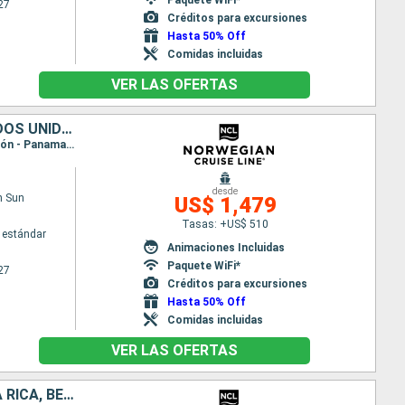
27
Créditos para excursiones
Hasta 50% Off
Comidas incluidas
VER LAS OFERTAS
MÉXICO, BELICE, COSTA RICA, PANAMÁ, COLOMBIA, ISLAS CAIMÁN, ESTADOS UNIDOS
Itinerario : Miami, Georgetown Islas Caiman, Cartagena de Indias, Canal Panama - Lac Gatun, Colón - Panama, Puerto Limon, Belize (harvest caye), Cozumel, Miami
desde
n Sun
US$ 1,479
Tasas: +US$ 510
 estándar
Animaciones Incluidas
Paquete WiFi*
27
Créditos para excursiones
Hasta 50% Off
Comidas incluidas
VER LAS OFERTAS
ESTADOS UNIDOS, ISLAS CAIMÁN, JAMAICA, COLOMBIA, PANAMÁ, COSTA RICA, BELICE, MÉXICO