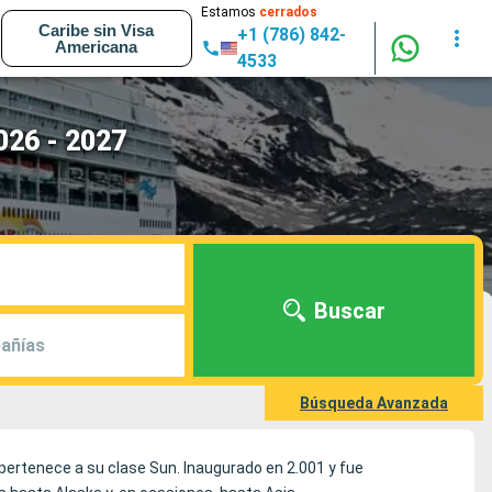
Estamos
cerrados
Caribe sin Visa
+1 (786) 842-
Americana
4533
026 - 2027
Buscar
añías
Búsqueda Avanzada
pertenece a su clase Sun. Inaugurado en 2.001 y fue