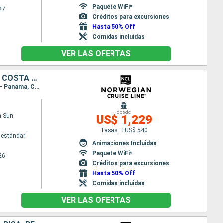
Paquete WiFi*
27
Créditos para excursiones
Hasta 50% Off
Comidas incluidas
VER LAS OFERTAS
ESTADOS UNIDOS, BAHAMAS, REPÚBLICA DOMINICANA, ARUBA, PANAMÁ, COSTA RICA, ISLAS CAIMÁN
Itinerario : Miami, Great Stirrup Cay, Cabo Rojo, Willemstad(Curaçao), Oranjestad (Aruba), Colón - Panama, Canal Panama - Lac Gatun, Puerto Limon, Georgetown Islas Caiman, Miami
desde
n Sun
US$ 1,229
Tasas: +US$ 540
 estándar
Animaciones Incluidas
Paquete WiFi*
26
Créditos para excursiones
Hasta 50% Off
Comidas incluidas
VER LAS OFERTAS