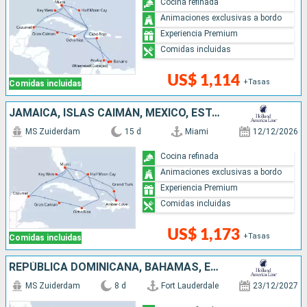
Cocina refinada
Animaciones exclusivas a bordo
Experiencia Premium
Comidas incluidas
US$ 1,114
+Tasas
Comidas incluidas
JAMAICA, ISLAS CAIMÁN, MÉXICO, ESTADOS UNIDOS, REPÚBLICA DOMINICANA, BAHAMAS
MS Zuiderdam
15 d
Miami
12/12/2026
Cocina refinada
Animaciones exclusivas a bordo
Experiencia Premium
Comidas incluidas
US$ 1,173
+Tasas
Comidas incluidas
REPÚBLICA DOMINICANA, BAHAMAS, ESTADOS UNIDOS
MS Zuiderdam
8 d
Fort Lauderdale
23/12/2027