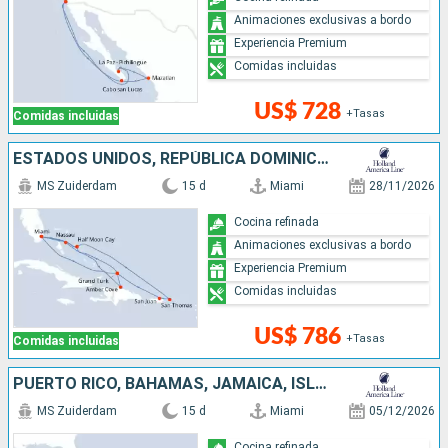
Animaciones exclusivas a bordo
Experiencia Premium
Comidas incluidas
US$ 728
+Tasas
Comidas incluidas
ESTADOS UNIDOS, REPÚBLICA DOMINICANA, BAHAMAS, PUERTO RICO
MS Zuiderdam
15 d
Miami
28/11/2026
Cocina refinada
Animaciones exclusivas a bordo
Experiencia Premium
Comidas incluidas
US$ 786
+Tasas
Comidas incluidas
PUERTO RICO, BAHAMAS, JAMAICA, ISLAS CAIMÁN, MÉXICO, ESTADOS UNIDOS
MS Zuiderdam
15 d
Miami
05/12/2026
Cocina refinada