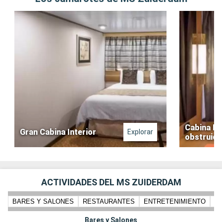
Cabina Ext
Gran Cabina Interior
Explorar
obstruida
ACTIVIDADES DEL MS ZUIDERDAM
BARES Y SALONES
RESTAURANTES
ENTRETENIMIENTO
N
Bares y Salones