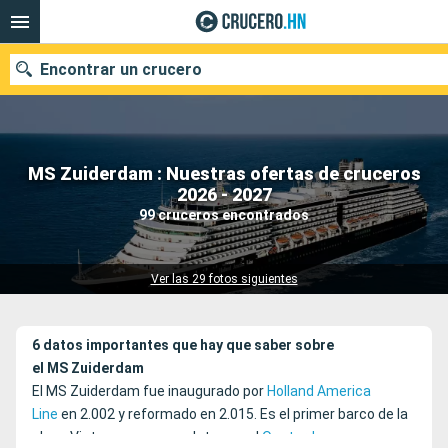
Encontrar un crucero
MS Zuiderdam : Nuestras ofertas de cruceros
Nuestros destinos
2026 - 2027
99 cruceros encontrados
Fecha de salida
Puertos
Compañías
Ver las 29 fotos siguientes
Buscar
6 datos importantes que hay que saber sobre
el MS Zuiderdam
El MS Zuiderdam fue inaugurado por
Holland America
Line
en 2.002 y reformado en 2.015. Es el primer barco de la
clase Vista, que se completa con el
Oosterdam
,