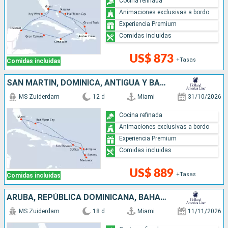
Cocina refinada
Animaciones exclusivas a bordo
Experiencia Premium
Comidas incluidas
US$ 873
+Tasas
Comidas incluidas
SAN MARTÍN, DOMINICA, ANTIGUA Y BARBUDA, BAHAMAS, ESTADOS UNIDOS
MS Zuiderdam
12 d
Miami
31/10/2026
Cocina refinada
Animaciones exclusivas a bordo
Experiencia Premium
Comidas incluidas
US$ 889
+Tasas
Comidas incluidas
ARUBA, REPÚBLICA DOMINICANA, BAHAMAS, JAMAICA, ISLAS CAIMÁN, MÉXICO, ESTADOS UNIDOS
MS Zuiderdam
18 d
Miami
11/11/2026