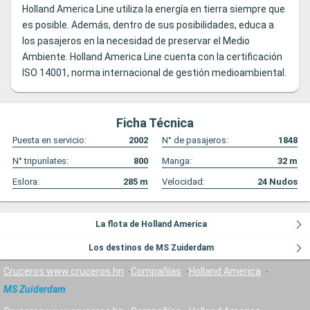
Holland America Line utiliza la energía en tierra siempre que
es posible. Además, dentro de sus posibilidades, educa a
los pasajeros en la necesidad de preservar el Medio
Ambiente. Holland America Line cuenta con la certificación
ISO 14001, norma internacional de gestión medioambiental.
Ficha Técnica
Puesta en servicio:
2002
N° de pasajeros:
1848
N° tripunlates:
800
Manga:
32
m
Eslora:
285
m
Velocidad:
24
Nudos
La flota de Holland America
Los destinos de MS Zuiderdam
Cruceros www.cruceros.hn
Compañías
Holland America
MS Zuiderdam