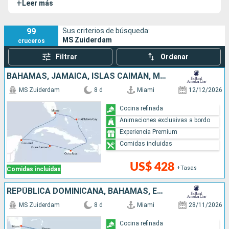
+
Leer más
el
Westerdam
y el
Noordam
.
99
Sus criterios de búsqueda:
MS Zuiderdam
cruceros
Filtrar
Ordenar
BAHAMAS, JAMAICA, ISLAS CAIMÁN, MÉXICO, ESTADOS UNIDOS
MS Zuiderdam
8 d
Miami
12/12/2026
Cocina refinada
Animaciones exclusivas a bordo
Experiencia Premium
Comidas incluidas
US$ 428
+Tasas
Comidas incluidas
REPÚBLICA DOMINICANA, BAHAMAS, ESTADOS UNIDOS
MS Zuiderdam
8 d
Miami
28/11/2026
Cocina refinada