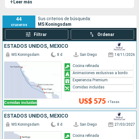
+
Leer más
dos años después se unió el
Nieuw Statendam
. El MS
Koningsdam es uno de los barcos más grandes de la
compañía.
44
Sus criterios de búsqueda:
MS Koningsdam
cruceros
Filtrar
Ordenar
ESTADOS UNIDOS, MÉXICO
MS Koningsdam
8 d
San Diego
14/11/2026
Cocina refinada
Animaciones exclusivas a bordo
Experiencia Premium
Comidas incluidas
US$ 575
+Tasas
Comidas incluidas
ESTADOS UNIDOS, MÉXICO
MS Koningsdam
8 d
San Diego
27/03/2027
Cocina refinada