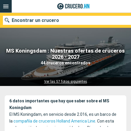
Encontrar un crucero
MS Koningsdam : Nuestras ofertas de cruceros
Nuestros destinos
2026 - 2027
44 cruceros encontrados
Fecha de salida
Puertos
Compañías
Ver las 57 fotos siguientes
Buscar
6 datos importantes que hay que saber sobre el MS
Koningdam
El MS Koningdam, en servicio desde 2.016, es un barco de
la
compañía de cruceros Holland America Line
. Con esta
embarcación, la naviera inauguró la clase Pinnacle a la que,