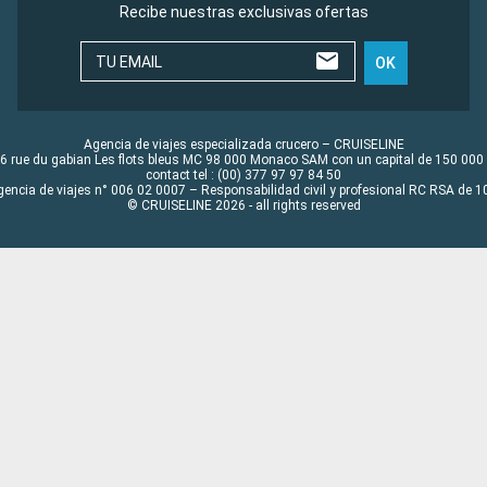
Recibe nuestras exclusivas ofertas
TU EMAIL
OK
Agencia de viajes especializada crucero – CRUISELINE
6 rue du gabian Les flots bleus MC 98 000 Monaco SAM con un capital de 150 000
contact tel : (00) 377 97 97 84 50
gencia de viajes n° 006 02 0007 – Responsabilidad civil y profesional RC RSA de
© CRUISELINE 2026 - all rights reserved