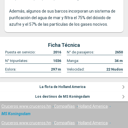
Además, algunos de sus barcos incorporan un sistema de
purificación del agua de mar y filtra el 75% del dióxido de
azufre y el 57% de las partículas de los gases nocivos.
Ficha Técnica
Puesta en servicio:
2016
N° de pasajeros:
2650
N° tripunlates:
1036
Manga:
34
m
Eslora:
297
m
Velocidad:
22
Nudos
La flota de Holland America
Los destinos de MS Koningsdam
Cruceros www.cruceros.hn
Compañías
Holland America
MS Koningsdam
Cruceros www.cruceros.hn
Compañías
Holland America