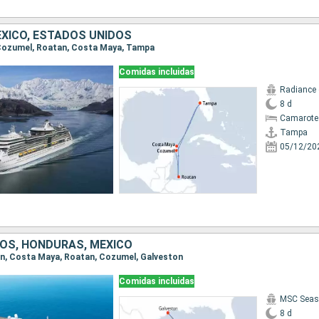
XICO, ESTADOS UNIDOS
, Cozumel, Roatan, Costa Maya, Tampa
Comidas incluidas
Radiance 
8 d
Camarote
Tampa
05/12/20
OS, HONDURAS, MÉXICO
ton, Costa Maya, Roatan, Cozumel, Galveston
Comidas incluidas
MSC Seas
8 d