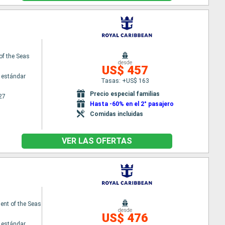
of the Seas
desde
US$ 457
 estándar
Tasas: +US$ 163
Precio especial familias
27
Hasta -60% en el 2° pasajero
Comidas incluidas
VER LAS OFERTAS
nt of the Seas
desde
US$ 476
 estándar