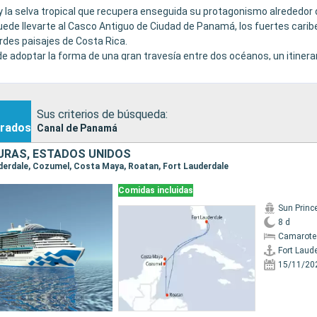
y la selva tropical que recupera enseguida su protagonismo alrededor d
 puede llevarte al Casco Antiguo de Ciudad de Panamá, los fuertes cari
erdes paisajes de Costa Rica.
ede adoptar la forma de una gran travesía entre dos océanos, un itinera
turaleza y el confort a bordo.
Sus criterios de búsqueda:
rados
Canal de Panamá
URAS, ESTADOS UNIDOS
auderdale, Cozumel, Costa Maya, Roatan, Fort Lauderdale
Comidas incluidas
Sun Princ
8 d
Camarote
Fort Laud
15/11/20