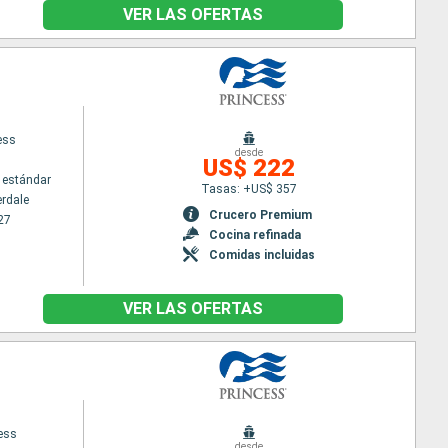
VER LAS OFERTAS
ess
desde
US$ 222
 estándar
Tasas: +US$ 357
erdale
Crucero Premium
27
Cocina refinada
Comidas incluidas
VER LAS OFERTAS
cess
desde