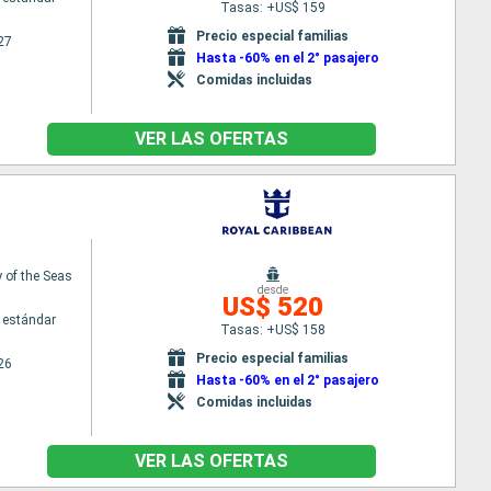
Tasas: +US$ 159
Precio especial familias
27
Hasta -60% en el 2° pasajero
Comidas incluidas
VER LAS OFERTAS
of the Seas
desde
US$ 520
 estándar
Tasas: +US$ 158
Precio especial familias
26
Hasta -60% en el 2° pasajero
Comidas incluidas
VER LAS OFERTAS