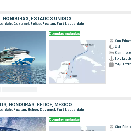
CE, HONDURAS, ESTADOS UNIDOS
uderdale, Cozumel, Belice, Roatan, Fort Lauderdale
Comidas incluidas
Sun Princ
8 d
Camarote
Fort Laud
24/01/20
OS, HONDURAS, BELICE, MÉXICO
uderdale, Roatan, Belice, Cozumel, Fort Lauderdale
Comidas incluidas
Star Prin