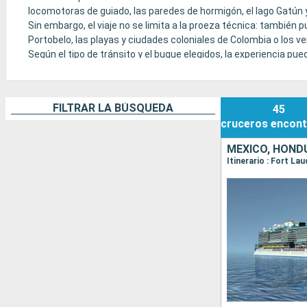
locomotoras de guiado, las paredes de hormigón, el lago Gatún 
Sin embargo, el viaje no se limita a la proeza técnica: también
Portobelo, las playas y ciudades coloniales de Colombia o los v
Según el tipo de tránsito y el buque elegidos, la experiencia pu
corto o un viaje más contemplativo centrado en la historia, la na
FILTRAR LA BÚSQUEDA
45
cruceros
encont
MÉXICO, HOND
Itinerario : Fort L