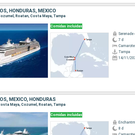
OS, HONDURAS, MÉXICO
, Cozumel, Roatan, Costa Maya, Tampa
Comidas incluidas
Serenade 
7 d
Camarote
Tampa
14/11/20
OS, MÉXICO, HONDURAS
, Costa Maya, Cozumel, Roatan, Tampa
Comidas incluidas
Enchantme
8 d
Camarote