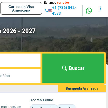
Estamos
cerrados
Caribe sin Visa
+1 (786) 842-
Americana
4533
 2026 - 2027
Buscar
añías
Búsqueda Avanzada
ACCESO RÁPIDO
 esclusas, las