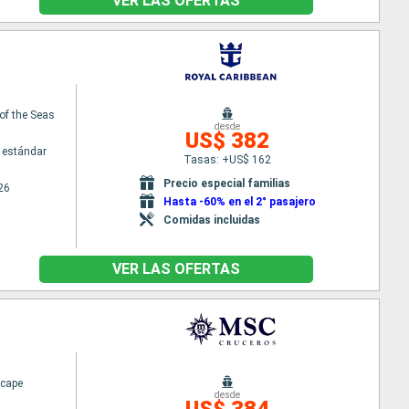
VER LAS OFERTAS
of the Seas
desde
US$ 382
 estándar
Tasas: +US$ 162
Precio especial familias
26
Hasta -60% en el 2° pasajero
Comidas incluidas
VER LAS OFERTAS
cape
desde
US$ 384