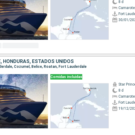
8 d
Camarote
Fort Laud
30/01/20
CE, HONDURAS, ESTADOS UNIDOS
uderdale, Cozumel, Belice, Roatan, Fort Lauderdale
Comidas incluidas
Star Prin
8 d
Camarote
Fort Laud
19/12/20