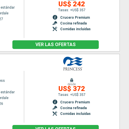
US$ 242
 estándar
Tasas: +US$ 357
erdale
Crucero Premium
27
Cocina refinada
Comidas incluidas
VER LAS OFERTAS
cess
desde
US$ 372
 estándar
Tasas: +US$ 357
erdale
Crucero Premium
26
Cocina refinada
Comidas incluidas