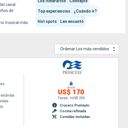
Los itinerarios
Consejos
el canal.
beños de
Top experiencias
¿Cuándo ir?
Hot spots
Les encantó
rio tropical más
Ordenar Los más vendidos
ess
desde
US$ 170
 estándar
Tasas: +US$ 359
erdale
Crucero Premium
26
Cocina refinada
Comidas incluidas