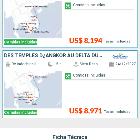
Comidas incluidas
US$ 8,194
Tasas incluidas
Comidas incluidas
DES TEMPLES D¿ANGKOR AU DELTA DU MÉKONG, VIVEZ DES FÊTES DE FIN D¿ANNÉE UNIQUES ET DÉPAYSANTES- & HANOÏ ET LA BAIE D'ALONG
Rv Indochine II
15 d
Siem Reap
24/12/2027
Comidas incluidas
US$ 8,971
Tasas incluidas
Comidas incluidas
Ficha Técnica