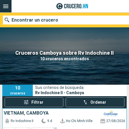
Encontrar un crucero
Nuestros destinos
Cruceros Camboya sobre Rv Indochine II
10 cruceros encontrados
Fecha de salida
Puertos
Compañías
10
Sus criterios de búsqueda:
Buscar
Rv Indochine II - Camboya
cruceros
Filtrar
Ordenar
VIETNAM, CAMBOYA
Rv Indochine II
9 d
Ho Chi Minh-Ville
27/08/2026