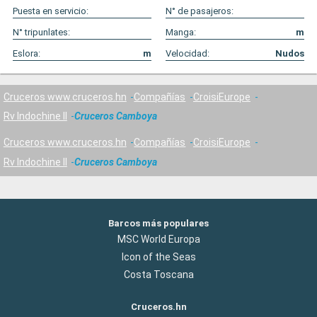
Puesta en servicio:
N° de pasajeros:
N° tripunlates:
Manga:
m
Eslora:
m
Velocidad:
Nudos
Cruceros www.cruceros.hn
Compañías
CroisiEurope
Rv Indochine II
Cruceros Camboya
Cruceros www.cruceros.hn
Compañías
CroisiEurope
Rv Indochine II
Cruceros Camboya
Barcos más populares
MSC World Europa
Icon of the Seas
Costa Toscana
Cruceros.hn