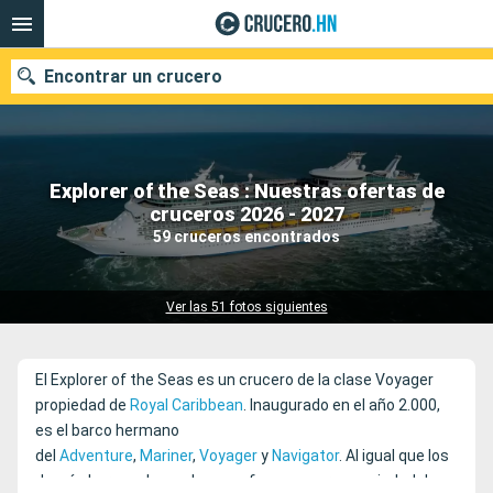
Encontrar un crucero
Explorer of the Seas : Nuestras ofertas de
Nuestros destinos
cruceros 2026 - 2027
59 cruceros encontrados
Fecha de salida
Puertos
Compañías
Ver las 51 fotos siguientes
Buscar
El Explorer of the Seas es un crucero de la clase Voyager
propiedad de
Royal Caribbean
. Inaugurado en el año 2.000,
es el barco hermano
del
Adventure
,
Mariner
,
Voyager
y
Navigator
. Al igual que los
demás barcos de su clase, es famoso por su variedad de