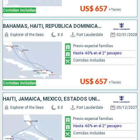
US$ 657
+Tasas
Comidas incluidas
BAHAMAS, HAITI, REPÚBLICA DOMINICANA, ESTADOS UNIDOS
Explorer of the Seas
8 d
Fort Lauderdale
02/01/2028
Precio especial familias
Hasta -60% en el 2° pasajero
Comidas incluidas
US$ 657
+Tasas
Comidas incluidas
HAITI, JAMAICA, MÉXICO, ESTADOS UNIDOS
Explorer of the Seas
8 d
Fort Lauderdale
05/12/2027
Precio especial familias
Hasta -60% en el 2° pasajero
Comidas incluidas