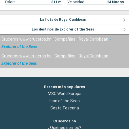
Eslora:
311
m
Velocidad:
24
Nudos
La flota de Royal Caribbean
Los destinos de Explorer of the Seas
Cruceros www.cruceros.hn
Compañías
Royal Caribbean
Explorer of the Seas
Cruceros www.cruceros.hn
Compañías
Royal Caribbean
Explorer of the Seas
Barcos más populares
MSC World Europa
Icon of the Seas
Costa Toscana
Cruceros.hn
¿Quiénes somos?