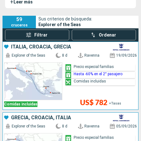
+
Leer más
innovadoras instalaciones y su célebre Royal Promenade.
59
Sus criterios de búsqueda:
Explorer of the Seas
cruceros
Filtrar
Ordenar
ITALIA, CROACIA, GRECIA
Explorer of the Seas
8 d
Ravenna
19/09/2026
Precio especial familias
Hasta -60% en el 2° pasajero
Comidas incluidas
US$ 782
+Tasas
Comidas incluidas
GRECIA, CROACIA, ITALIA
Explorer of the Seas
8 d
Ravenna
05/09/2026
Precio especial familias