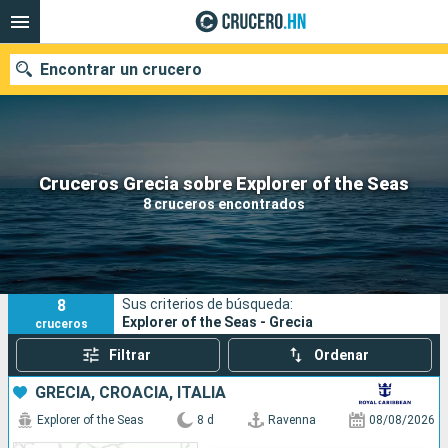
Encontrar un crucero
Nuestros destinos
Cruceros Grecia sobre Explorer of the Seas
8 cruceros encontrados
Fecha de salida
Puertos
Compañías
8
Sus criterios de búsqueda:
Buscar
Explorer of the Seas - Grecia
cruceros
Filtrar
Ordenar
GRECIA, CROACIA, ITALIA
Explorer of the Seas
8 d
Ravenna
08/08/2026