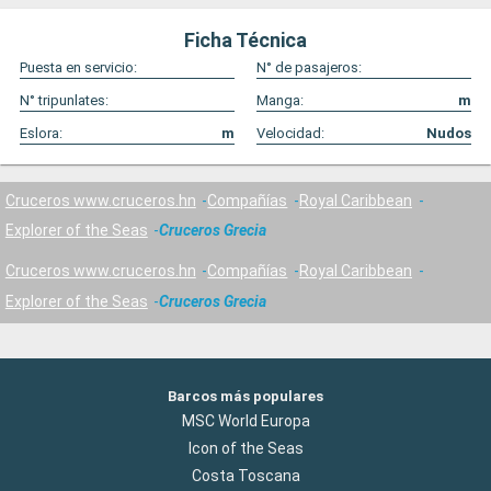
Ficha Técnica
Puesta en servicio:
N° de pasajeros:
N° tripunlates:
Manga:
m
Eslora:
m
Velocidad:
Nudos
Cruceros www.cruceros.hn
Compañías
Royal Caribbean
Explorer of the Seas
Cruceros Grecia
Cruceros www.cruceros.hn
Compañías
Royal Caribbean
Explorer of the Seas
Cruceros Grecia
Barcos más populares
MSC World Europa
Icon of the Seas
Costa Toscana