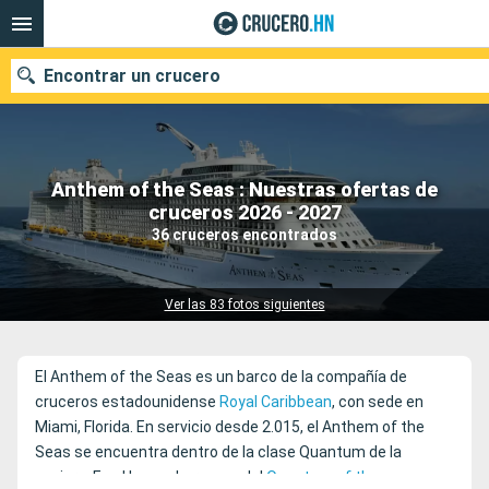
Encontrar un crucero
Anthem of the Seas : Nuestras ofertas de
Nuestros destinos
cruceros 2026 - 2027
36 cruceros encontrados
Fecha de salida
Puertos
Compañías
Ver las 83 fotos siguientes
Buscar
El Anthem of the Seas es un barco de la compañía de
cruceros estadounidense
Royal Caribbean
, con sede en
Miami, Florida. En servicio desde 2.015, el Anthem of the
Seas se encuentra dentro de la clase Quantum de la
naviera. Es el buque hermano del
Quantum of the