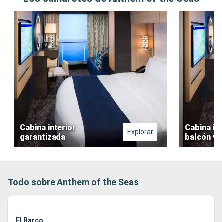
Cabina interior
Cabina in
Explorar
garantizada
balcón vir
Todo sobre Anthem of the Seas
El Barco