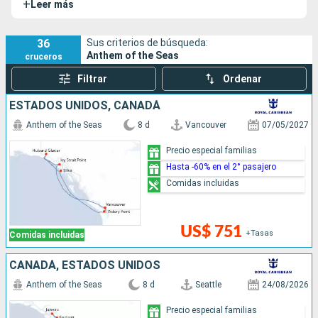
+
Leer más
Seas
,
Ovation of the Seas
,
Spectrum of the
Seas
y
Odyssey of the Seas
.
36
Sus criterios de búsqueda:
Anthem of the Seas
cruceros
Filtrar
Ordenar
ESTADOS UNIDOS, CANADÁ
Anthem of the Seas
8 d
Vancouver
07/05/2027
Precio especial familias
Hasta -60% en el 2° pasajero
Comidas incluidas
US$ 751
+Tasas
Comidas incluidas
CANADÁ, ESTADOS UNIDOS
Anthem of the Seas
8 d
Seattle
24/08/2026
Precio especial familias