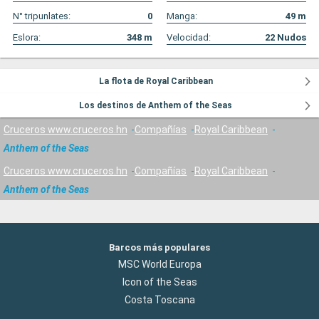
N° tripunlates:
0
Manga:
49
m
Eslora:
348
m
Velocidad:
22
Nudos
La flota de Royal Caribbean
Los destinos de Anthem of the Seas
Cruceros www.cruceros.hn
Compañías
Royal Caribbean
Anthem of the Seas
Cruceros www.cruceros.hn
Compañías
Royal Caribbean
Anthem of the Seas
Barcos más populares
MSC World Europa
Icon of the Seas
Costa Toscana