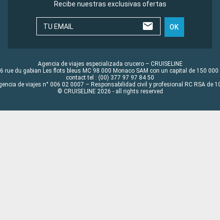
Recibe nuestras exclusivas ofertas
TU EMAIL
OK
Agencia de viajes especializada crucero – CRUISELINE
6 rue du gabian Les flots bleus MC 98 000 Monaco SAM con un capital de 150 000
contact tel : (00) 377 97 97 84 50
gencia de viajes n° 006 02 0007 – Responsabilidad civil y profesional RC RSA de
© CRUISELINE 2026 - all rights reserved