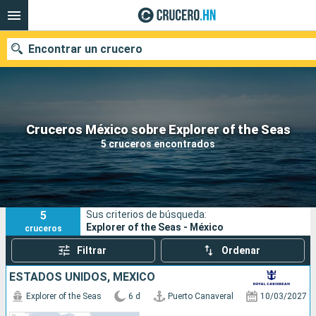
Encontrar un crucero
Nuestros destinos
Cruceros México sobre Explorer of the Seas
5 cruceros encontrados
Fecha de salida
Puertos
Compañías
5
Sus criterios de búsqueda:
Buscar
Explorer of the Seas - México
cruceros
Filtrar
Ordenar
ESTADOS UNIDOS, MÉXICO
Explorer of the Seas
6 d
Puerto Canaveral
10/03/2027