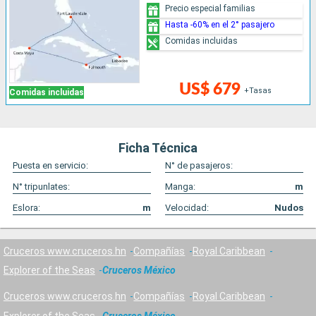
Precio especial familias
Hasta -60% en el 2° pasajero
Comidas incluidas
US$ 679
+Tasas
Comidas incluidas
Ficha Técnica
Puesta en servicio:
N° de pasajeros:
N° tripunlates:
Manga:
m
Eslora:
m
Velocidad:
Nudos
Cruceros www.cruceros.hn
Compañías
Royal Caribbean
Explorer of the Seas
Cruceros México
Cruceros www.cruceros.hn
Compañías
Royal Caribbean
Explorer of the Seas
Cruceros México