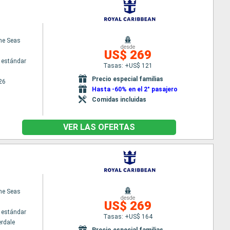
the Seas
desde
US$ 269
 estándar
Tasas: +US$ 121
Precio especial familias
26
Hasta -60% en el 2° pasajero
Comidas incluidas
VER LAS OFERTAS
the Seas
desde
US$ 269
 estándar
Tasas: +US$ 164
erdale
Precio especial familias