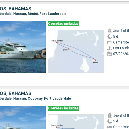
DOS, BAHAMAS
uderdale, Nassau, Bimini, Fort Lauderdale
Comidas incluidas
Jewel of 
5 d
Camarote
Fort Laud
07/09/20
DOS, BAHAMAS
auderdale, Nassau, Cococay, Fort Lauderdale
Comidas incluidas
Jewel of 
5 d
Camarote