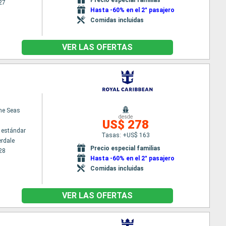
27
Hasta -60% en el 2° pasajero
Comidas incluidas
VER LAS OFERTAS
the Seas
desde
US$ 278
 estándar
Tasas: +US$ 163
erdale
Precio especial familias
28
Hasta -60% en el 2° pasajero
Comidas incluidas
VER LAS OFERTAS