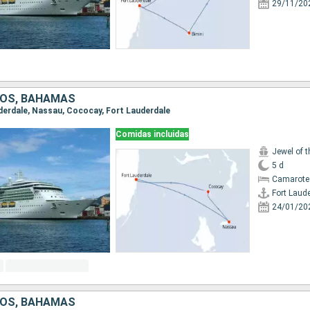
29/11/20
DOS, BAHAMAS
auderdale, Nassau, Cococay, Fort Lauderdale
Comidas incluidas
Jewel of 
5 d
Camarote
Fort Laud
24/01/20
DOS, BAHAMAS