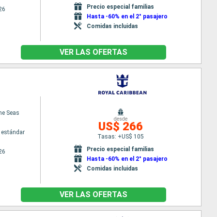
Precio especial familias
26
Hasta -60% en el 2° pasajero
Comidas incluidas
VER LAS OFERTAS
the Seas
desde
US$ 266
 estándar
Tasas: +US$ 105
Precio especial familias
26
Hasta -60% en el 2° pasajero
Comidas incluidas
VER LAS OFERTAS