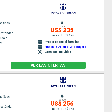
the Seas
desde
US$ 235
 estándar
Tasas: +US$ 126
erdale
Precio especial familias
26
Hasta -60% en el 2° pasajero
Comidas incluidas
VER LAS OFERTAS
the Seas
desde
US$ 256
 estándar
Tasas: +US$ 145