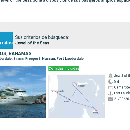
 Jewel of the Seas pone a disposición de sus pasajeros amplios espacio
Sus criterios de búsqueda:
rados
Jewel of the Seas
DOS, BAHAMAS
uderdale, Bimini, Freeport, Nassau, Fort Lauderdale
Comidas incluidas
Jewel of 
5 d
Camarote
Fort Laud
21/09/20