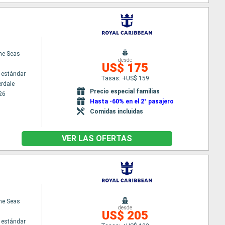
the Seas
desde
US$ 175
 estándar
Tasas: +US$ 159
erdale
Precio especial familias
26
Hasta -60% en el 2° pasajero
Comidas incluidas
VER LAS OFERTAS
the Seas
desde
US$ 205
 estándar