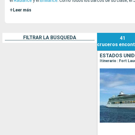
el
Radiance
y el
Brilliance
. Como todos los barcos de su clase, el
+
Leer más
FILTRAR LA BÚSQUEDA
41
cruceros
encont
ESTADOS UNI
Itinerario : Fort La