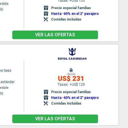
Tasas: +US$ 133
erdale
Precio especial familias
26
Hasta -60% en el 2° pasajero
Comidas incluidas
VER LAS OFERTAS
the Seas
desde
US$ 231
 estándar
Tasas: +US$ 129
erdale
Precio especial familias
26
Hasta -60% en el 2° pasajero
Comidas incluidas
VER LAS OFERTAS