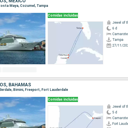
OS, MÉXICO
, Costa Maya, Cozumel, Tampa
Comidas incluidas
Jewel of 
6 d
Camarote
Tampa
27/11/20
DOS, BAHAMAS
uderdale, Bimini, Freeport, Fort Lauderdale
Comidas incluidas
Jewel of 
5 d
Camarote
Fort Laud