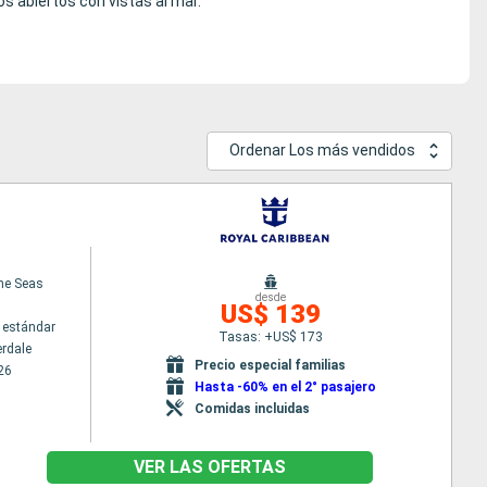
s abiertos con vistas al mar.
Ordenar Los más vendidos
the Seas
desde
US$ 139
 estándar
Tasas: +US$ 173
erdale
Precio especial familias
26
Hasta -60% en el 2° pasajero
Comidas incluidas
VER LAS OFERTAS