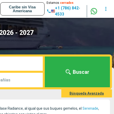
Estamos
cerrados
Caribe sin Visa
+1 (786) 842-
Americana
4533
 2026 - 2027
Buscar
añías
Búsqueda Avanzada
clase Radiance, al igual que sus buques gemelos, el
Serenade
,