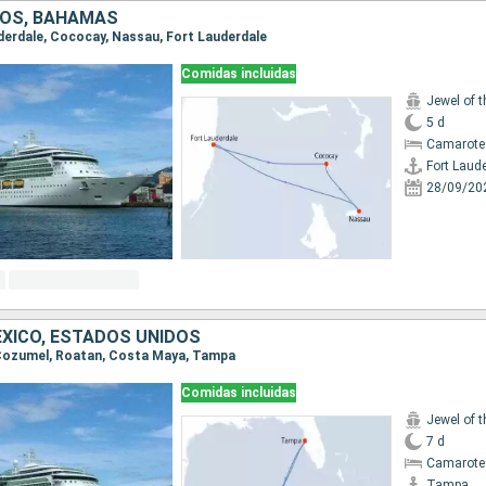
DOS, BAHAMAS
auderdale, Cococay, Nassau, Fort Lauderdale
Comidas incluidas
Jewel of 
5 d
Camarote
Fort Laud
28/09/20
XICO, ESTADOS UNIDOS
, Cozumel, Roatan, Costa Maya, Tampa
Comidas incluidas
Jewel of 
7 d
Camarote
Tampa