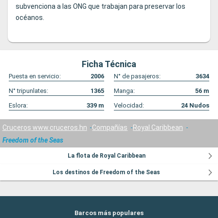
subvenciona a las ONG que trabajan para preservar los
océanos.
Ficha Técnica
Puesta en servicio:
2006
N° de pasajeros:
3634
N° tripunlates:
1365
Manga:
56
m
Eslora:
339
m
Velocidad:
24
Nudos
Cruceros www.cruceros.hn
Compañías
Royal Caribbean
Freedom of the Seas
La flota de Royal Caribbean
Los destinos de Freedom of the Seas
Barcos más populares