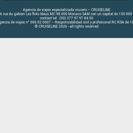
Agencia de viajes especializada crucero – CRUISELINE
6 rue du gabian Les flots bleus MC 98 000 Monaco SAM con un capital de 150 000
contact tel : (00) 377 97 97 84 50
gencia de viajes n° 006 02 0007 – Responsabilidad civil y profesional RC RSA de
© CRUISELINE 2026 - all rights reserved