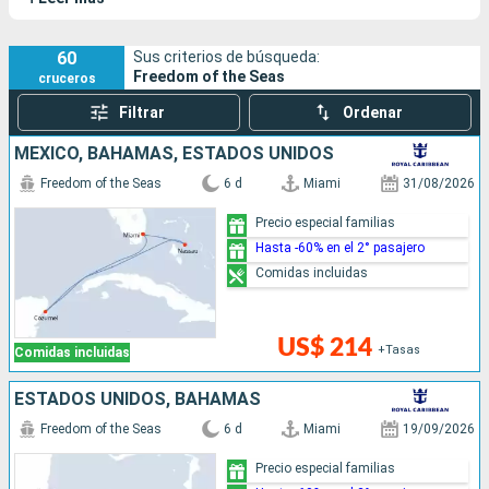
entretenimientos.
60
Sus criterios de búsqueda:
Freedom of the Seas
cruceros
Filtrar
Ordenar
MÉXICO, BAHAMAS, ESTADOS UNIDOS
Freedom of the Seas
6 d
Miami
31/08/2026
Precio especial familias
Hasta -60% en el 2° pasajero
Comidas incluidas
US$ 214
+Tasas
Comidas incluidas
ESTADOS UNIDOS, BAHAMAS
Freedom of the Seas
6 d
Miami
19/09/2026
Precio especial familias