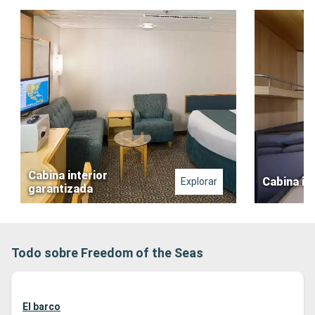
Cabina interior
Cabina in
Explorar
garantizada
Todo sobre Freedom of the Seas
El barco