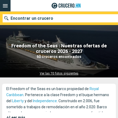
Encontrar un crucero
Freedom of the Seas : Nuestras ofertas de
Nuestros destinos
cruceros 2026 - 2027
60 cruceros encontrados
Fecha de salida
Puertos
Compañías
Ver las 70 fotos siguientes
Buscar
El Freedom of the Seas es un barco propiedad de
Royal
Caribbean
. Pertenece a la clase Freedom y el buque hermano
del
Liberty
y del
Independence
. Construido en 2.006, fue
sometido a trabajos de remodelación en el año 2.020. Barco
ultramoderno, es apreciado por sus numerosos y divertidos
+
Leer más