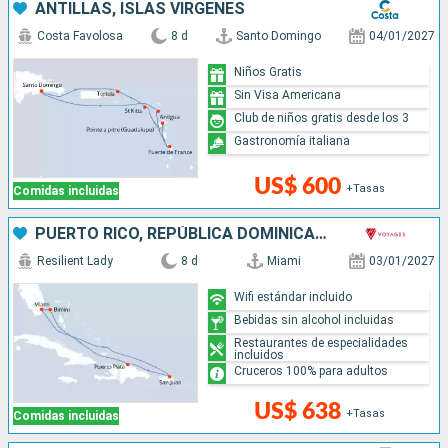
ANTILLAS, ISLAS VÍRGENES
Costa Favolosa
8 d
Santo Domingo
04/01/2027
Niños Gratis
Sin Visa Americana
Club de niños gratis desde los 3
Gastronomía italiana
US$ 600
+Tasas
Comidas incluidas
PUERTO RICO, REPÚBLICA DOMINICANA, BAHAMAS, ESTADOS UNIDOS
Resilient Lady
8 d
Miami
03/01/2027
Wifi estándar incluido
Bebidas sin alcohol incluidas
Restaurantes de especialidades
incluidos
Cruceros 100% para adultos
US$ 638
+Tasas
Comidas incluidas