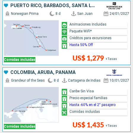
PUERTO RICO, BARBADOS, SANTA LUCIA, SAN MARTÍN
Norwegian Prima
8 d
San Juan
24/01/2027
Animaciones Incluidas
Paquete WiFi*
Créditos para excursiones
Hasta 50% Off
US$ 1,279
+Tasas
Comidas incluidas
COLOMBIA, ARUBA, PANAMÁ
Grandeur of the Seas
8 d
Cartagena de Indias
10/01/2027
Caribe Sin Visa
Precio especial familias
Hasta -60% en el 2° pasajero
Comidas incluidas
US$ 1,435
+Tasas
Comidas incluidas