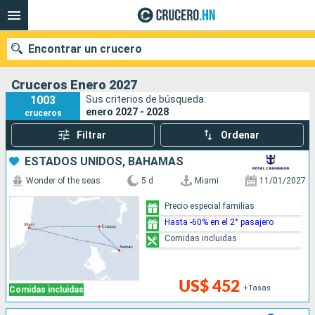
Encontrar un crucero
Cruceros Enero 2027
1003
Sus criterios de búsqueda:
enero 2027 - 2028
cruceros
Nuestros destinos
Filtrar
Ordenar
Fecha de salida
ESTADOS UNIDOS, BAHAMAS
Wonder of the seas
5 d
Miami
11/01/2027
Puertos
Compañías
Precio especial familias
Hasta -60% en el 2° pasajero
Buscar
Comidas incluidas
US$ 452
+Tasas
Comidas incluidas