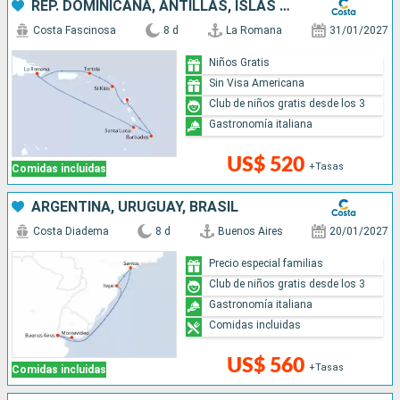
REP. DOMINICANA, ANTILLAS, ISLAS VÍRGENES
Costa Fascinosa
8 d
La Romana
31/01/2027
Niños Gratis
Sin Visa Americana
Club de niños gratis desde los 3
Gastronomía italiana
US$ 520
+Tasas
Comidas incluidas
ARGENTINA, URUGUAY, BRASIL
Costa Diadema
8 d
Buenos Aires
20/01/2027
Precio especial familias
Club de niños gratis desde los 3
Gastronomía italiana
Comidas incluidas
US$ 560
+Tasas
Comidas incluidas