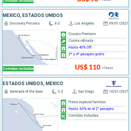
Comidas incluidas
MÉXICO, ESTADOS UNIDOS
Discovery Princess
8 d
Los Angeles
09/01/2027
Crucero Premium
Cocina refinada
Hasta 40% Off
3º y 4º pasajero gratis
US$ 110
+Tasas
Comidas incluidas
ESTADOS UNIDOS, MÉXICO
Serenade of the Seas
5 d
San Diego
10/01/2027
Precio especial familias
Hasta -60% en el 2° pasajero
Comidas incluidas