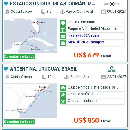
ESTADOS UNIDOS, ISLAS CAIMÁN, MÉXICO
Celebrity Apex
8 d
Puerto Canaveral
09/01/2027
Crucero Premium
Paquete All Included Disponible
Hasta -$600/cabina
60% Off en 2° pasajero
US$ 679
+Tasas
Comidas incluidas
ARGENTINA, URUGUAY, BRASIL
Costa Serena
10 d
Buenos Aires
22/01/2027
Club de niños gratis desde los 3
Gastronomía italiana
Comidas incluidas
US$ 850
+Tasas
Comidas incluidas