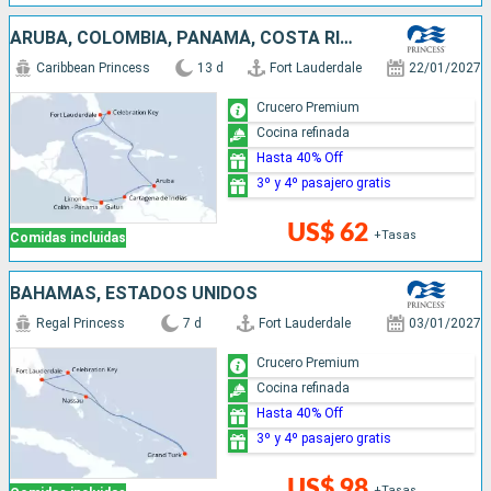
ARUBA, COLOMBIA, PANAMÁ, COSTA RICA, BAHAMAS, ESTADOS UNIDOS
Caribbean Princess
13 d
Fort Lauderdale
22/01/2027
Crucero Premium
Cocina refinada
Hasta 40% Off
3º y 4º pasajero gratis
US$ 62
+Tasas
Comidas incluidas
BAHAMAS, ESTADOS UNIDOS
Regal Princess
7 d
Fort Lauderdale
03/01/2027
Crucero Premium
Cocina refinada
Hasta 40% Off
3º y 4º pasajero gratis
US$ 98
+Tasas