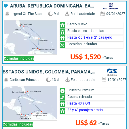
ARUBA, REPÚBLICA DOMINICANA, BAHAMAS, ESTADOS UNIDOS
Legend Of The Seas
9 d
Fort Lauderdale
09/01/2027
Barco Nuevo
Precio especial familias
Hasta -60% en el 2° pasajero
Comidas incluidas
US$ 1,520
+Tasas
Comidas incluidas
ESTADOS UNIDOS, COLOMBIA, PANAMÁ, COSTA RICA, BAHAMAS
Caribbean Princess
13 d
Fort Lauderdale
10/01/2027
Crucero Premium
Cocina refinada
Hasta 40% Off
3º y 4º pasajero gratis
US$ 62
+Tasas
Comidas incluidas