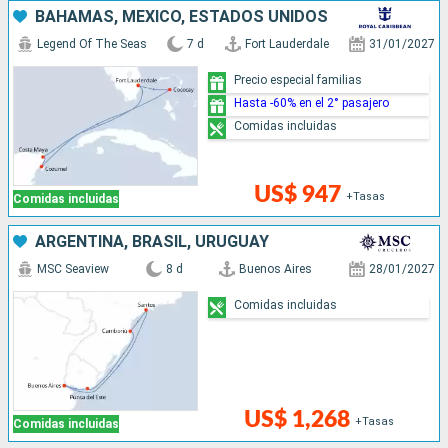
BAHAMAS, MÉXICO, ESTADOS UNIDOS
Legend Of The Seas
7 d
Fort Lauderdale
31/01/2027
Precio especial familias
Hasta -60% en el 2° pasajero
Comidas incluidas
US$ 947
+Tasas
Comidas incluidas
ARGENTINA, BRASIL, URUGUAY
MSC Seaview
8 d
Buenos Aires
28/01/2027
Comidas incluidas
US$ 1,268
+Tasas
Comidas incluidas