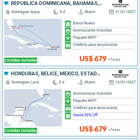
REPÚBLICA DOMINICANA, BAHAMAS, ESTADOS UNIDOS
Norwegian Aqua
8 d
Miami
31/01/2027
Barco Nuevo
Animaciones Incluidas
Paquete WiFi*
Créditos para excursiones
US$ 679
+Tasas
Comidas incluidas
HONDURAS, BELICE, MÉXICO, ESTADOS UNIDOS
Norwegian Luna
8 d
Miami
16/01/2027
Animaciones Incluidas
Paquete WiFi*
Créditos para excursiones
Hasta 50% Off
US$ 679
+Tasas
Comidas incluidas