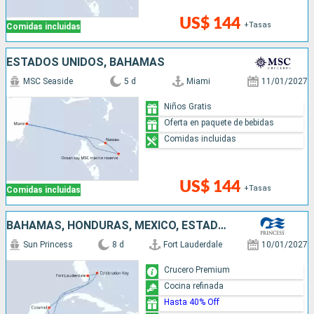
US$ 144
+Tasas
Comidas incluidas
ESTADOS UNIDOS, BAHAMAS
MSC Seaside
5 d
Miami
11/01/2027
Niños Gratis
Oferta en paquete de bebidas
Comidas incluidas
US$ 144
+Tasas
Comidas incluidas
BAHAMAS, HONDURAS, MÉXICO, ESTADOS UNIDOS
Sun Princess
8 d
Fort Lauderdale
10/01/2027
Crucero Premium
Cocina refinada
Hasta 40% Off