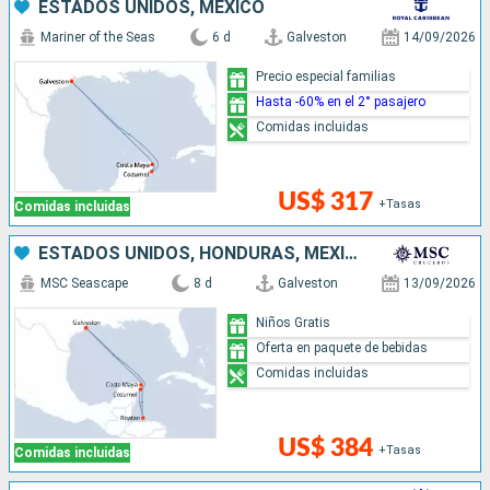
ESTADOS UNIDOS, MÉXICO
Mariner of the Seas
6 d
Galveston
14/09/2026
Precio especial familias
Hasta -60% en el 2° pasajero
Comidas incluidas
US$ 317
+Tasas
Comidas incluidas
ESTADOS UNIDOS, HONDURAS, MÉXICO
MSC Seascape
8 d
Galveston
13/09/2026
Niños Gratis
Oferta en paquete de bebidas
Comidas incluidas
US$ 384
+Tasas
Comidas incluidas