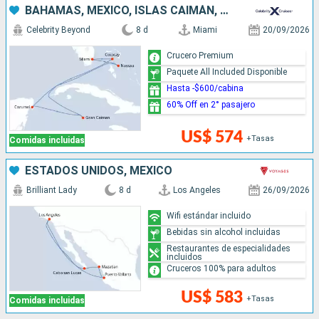
BAHAMAS, MÉXICO, ISLAS CAIMÁN, ESTADOS UNIDOS
Celebrity Beyond
8 d
Miami
20/09/2026
Crucero Premium
Paquete All Included Disponible
Hasta -$600/cabina
60% Off en 2° pasajero
US$ 574
+Tasas
Comidas incluidas
ESTADOS UNIDOS, MÉXICO
Brilliant Lady
8 d
Los Angeles
26/09/2026
Wifi estándar incluido
Bebidas sin alcohol incluidas
Restaurantes de especialidades
incluidos
Cruceros 100% para adultos
US$ 583
+Tasas
Comidas incluidas