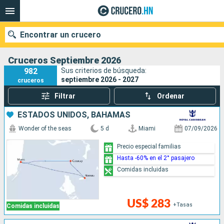
Encontrar un crucero
Cruceros Septiembre 2026
982
Sus criterios de búsqueda:
septiembre 2026 - 2027
cruceros
Nuestros destinos
Filtrar
Ordenar
Fecha de salida
ESTADOS UNIDOS, BAHAMAS
Wonder of the seas
5 d
Miami
07/09/2026
Puertos
Compañías
Precio especial familias
Hasta -60% en el 2° pasajero
Buscar
Comidas incluidas
US$ 283
+Tasas
Comidas incluidas