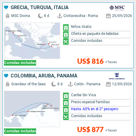
GRECIA, TURQUÍA, ITALIA
MSC Divina
8 d
Civitavecchia - Roma
25/09/2026
Niños Gratis
Oferta en paquete de bebidas
Comidas incluidas
US$ 816
+Tasas
Comidas incluidas
COLOMBIA, ARUBA, PANAMÁ
Grandeur of the Seas
8 d
Colón - Panama
12/09/2026
Caribe Sin Visa
Precio especial familias
Hasta -60% en el 2° pasajero
Comidas incluidas
US$ 877
+Tasas
Comidas incluidas