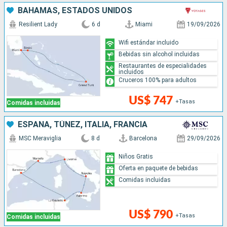
BAHAMAS, ESTADOS UNIDOS
Resilient Lady
6 d
Miami
19/09/2026
Wifi estándar incluido
Bebidas sin alcohol incluidas
Restaurantes de especialidades
incluidos
Cruceros 100% para adultos
US$ 747
+Tasas
Comidas incluidas
ESPAÑA, TÚNEZ, ITALIA, FRANCIA
MSC Meraviglia
8 d
Barcelona
29/09/2026
Niños Gratis
Oferta en paquete de bebidas
Comidas incluidas
US$ 790
+Tasas
Comidas incluidas