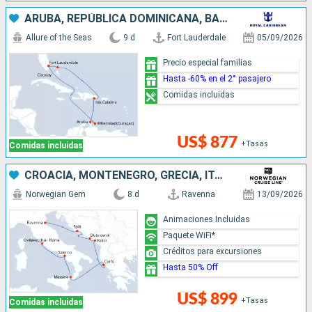
ARUBA, REPÚBLICA DOMINICANA, BAHAMAS, ESTADOS UNIDOS
Allure of the Seas
9 d
Fort Lauderdale
05/09/2026
Precio especial familias
Hasta -60% en el 2° pasajero
Comidas incluidas
US$ 877
+Tasas
Comidas incluidas
CROACIA, MONTENEGRO, GRECIA, ITALIA
Norwegian Gem
8 d
Ravenna
13/09/2026
Animaciones Incluidas
Paquete WiFi*
Créditos para excursiones
Hasta 50% Off
US$ 899
+Tasas
Comidas incluidas