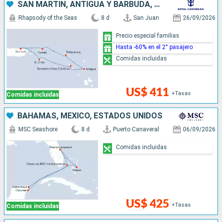
SAN MARTÍN, ANTIGUA Y BARBUDA, PUERTO RICO
Rhapsody of the Seas
8 d
San Juan
26/09/2026
Precio especial familias
Hasta -60% en el 2° pasajero
Comidas incluidas
US$ 411
+Tasas
Comidas incluidas
BAHAMAS, MÉXICO, ESTADOS UNIDOS
MSC Seashore
8 d
Puerto Canaveral
06/09/2026
Comidas incluidas
US$ 425
+Tasas
Comidas incluidas