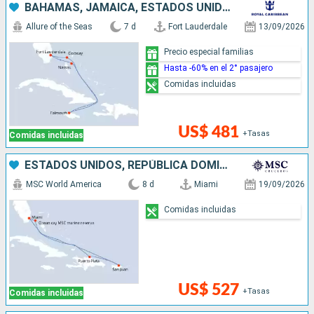
BAHAMAS, JAMAICA, ESTADOS UNIDOS
Allure of the Seas
7 d
Fort Lauderdale
13/09/2026
Precio especial familias
Hasta -60% en el 2° pasajero
Comidas incluidas
US$ 481
+Tasas
Comidas incluidas
ESTADOS UNIDOS, REPÚBLICA DOMINICANA, PUERTO RICO, BAHAMAS
MSC World America
8 d
Miami
19/09/2026
Comidas incluidas
US$ 527
+Tasas
Comidas incluidas