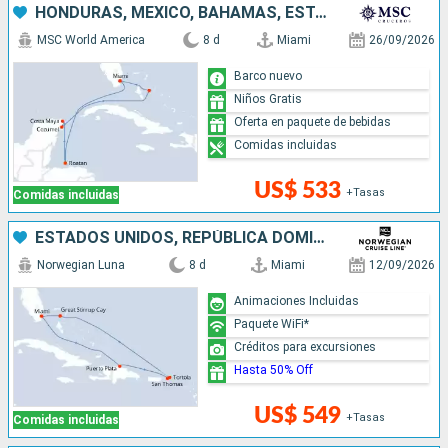
HONDURAS, MÉXICO, BAHAMAS, ESTADOS UNIDOS
MSC World America
8 d
Miami
26/09/2026
Barco nuevo
Niños Gratis
Oferta en paquete de bebidas
Comidas incluidas
US$ 533
+Tasas
Comidas incluidas
ESTADOS UNIDOS, REPÚBLICA DOMINICANA, BAHAMAS
Norwegian Luna
8 d
Miami
12/09/2026
Animaciones Incluidas
Paquete WiFi*
Créditos para excursiones
Hasta 50% Off
US$ 549
+Tasas
Comidas incluidas