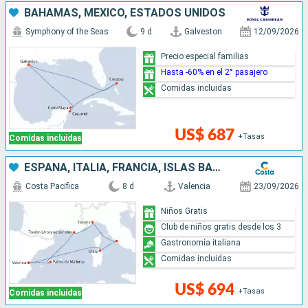
BAHAMAS, MÉXICO, ESTADOS UNIDOS
Symphony of the Seas
9 d
Galveston
12/09/2026
Precio especial familias
Hasta -60% en el 2° pasajero
Comidas incluidas
US$ 687
+Tasas
Comidas incluidas
ESPAÑA, ITALIA, FRANCIA, ISLAS BALEARES
Costa Pacifica
8 d
Valencia
23/09/2026
Niños Gratis
Club de niños gratis desde los 3
Gastronomía italiana
Comidas incluidas
US$ 694
+Tasas
Comidas incluidas