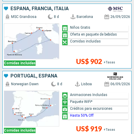
ESPAÑA, FRANCIA, ITALIA
MSC Grandiosa
8 d
Barcelona
26/09/2026
Niños Gratis
Oferta en paquete de bebidas
Comidas incluidas
US$ 902
+Tasas
Comidas incluidas
PORTUGAL, ESPAÑA
Norwegian Dawn
8 d
Lisboa
06/09/2026
Animaciones Incluidas
Paquete WiFi*
Créditos para excursiones
Hasta 50% Off
US$ 919
+Tasas
Comidas incluidas