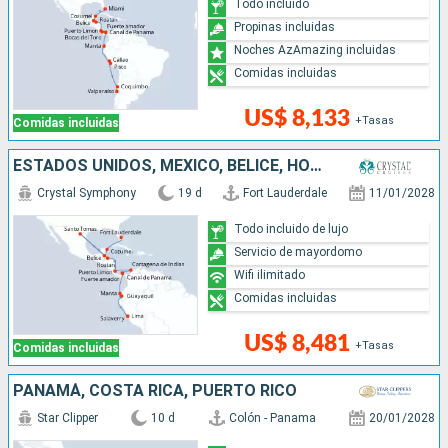
Todo incluido
Propinas incluidas
Noches AzAmazing incluidas
Comidas incluidas
US$ 8,133
+Tasas
Comidas incluidas
ESTADOS UNIDOS, MÉXICO, BELICE, HONDURAS, COSTA RICA, COLOMBIA, PANAMÁ, ECUADOR, PERÚ
Crystal Symphony
19 d
Fort Lauderdale
11/01/2028
Todo incluido de lujo
Servicio de mayordomo
Wifi ilimitado
Comidas incluidas
US$ 8,481
+Tasas
Comidas incluidas
PANAMÁ, COSTA RICA, PUERTO RICO
Star Clipper
10 d
Colón - Panama
20/01/2028