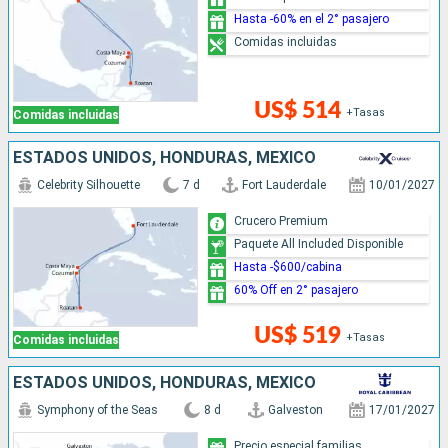
Hasta -60% en el 2° pasajero
Comidas incluidas
US$ 514
+Tasas
Comidas incluidas
ESTADOS UNIDOS, HONDURAS, MÉXICO
Celebrity Silhouette
7 d
Fort Lauderdale
10/01/2027
Crucero Premium
Paquete All Included Disponible
Hasta -$600/cabina
60% Off en 2° pasajero
US$ 519
+Tasas
Comidas incluidas
ESTADOS UNIDOS, HONDURAS, MÉXICO
Symphony of the Seas
8 d
Galveston
17/01/2027
Precio especial familias