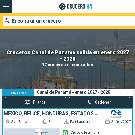
Encontrar un crucero
Cruceros Canal de Panamá salida en enero 2027
Nuestros destinos
- 2028
17 cruceros encontrados
Fecha de salida
Puertos
Compañías
17
Sus criterios de búsqueda:
Canal de Panamá - enero 2027 - 2028
cruceros
Buscar
Filtrar
Ordenar
MÉXICO, BELICE, HONDURAS, ESTADOS UNIDOS
Sun Princess
8 d
Fort Lauderdale
24/01/2027
Crucero Premium