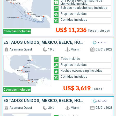
Una botella de champagne de
bienvenida incluida
Bebidas no alcohólicas incluidas
Propinas incluidas
Comidas incluidas
US$ 11,236
Tasas incluidas
Comidas incluidas
ESTADOS UNIDOS, MÉXICO, BELICE, HONDURAS, COSTA RICA, PANAMÁ
Azamara Quest
10 d
Miami
05/01/2028
Todo incluido
Propinas incluidas
Noches AzAmazing incluidas
Comidas incluidas
US$ 3,619
+Tasas
Comidas incluidas
ESTADOS UNIDOS, MÉXICO, BELICE, HONDURAS, COSTA RICA, PANAMÁ, ECUADOR, PERÚ, CHILE
Azamara Quest
20 d
Miami
05/01/2028