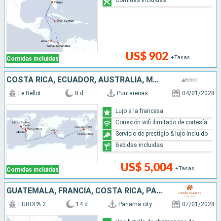
US$ 902
+Tasas
Comidas incluidas
COSTA RICA, ECUADOR, AUSTRALIA, MÉXICO
Le Bellot
8 d
Puntarenas
04/01/2028
Lujo a la francesa
Conexión wifi ilimitado de cortesía
Servicio de prestigio & lujo incluido
Bebidas incluidas
US$ 5,004
+Tasas
Comidas incluidas
GUATEMALA, FRANCIA, COSTA RICA, PANAMÁ
EUROPA 2
14 d
Panama city
07/01/2028