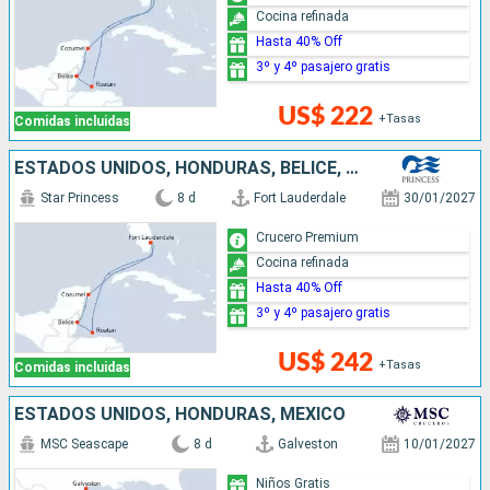
Cocina refinada
Hasta 40% Off
3º y 4º pasajero gratis
US$ 222
+Tasas
Comidas incluidas
ESTADOS UNIDOS, HONDURAS, BELICE, MÉXICO
Star Princess
8 d
Fort Lauderdale
30/01/2027
Crucero Premium
Cocina refinada
Hasta 40% Off
3º y 4º pasajero gratis
US$ 242
+Tasas
Comidas incluidas
ESTADOS UNIDOS, HONDURAS, MÉXICO
MSC Seascape
8 d
Galveston
10/01/2027
Niños Gratis