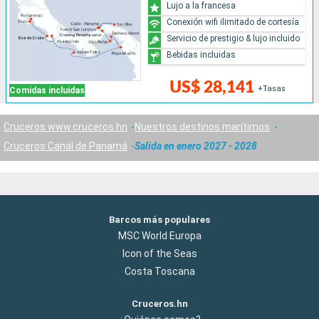
Lujo a la francesa
Conexión wifi ilimitado de cortesía
Servicio de prestigio & lujo incluido
Bebidas incluidas
US$ 28,141
+Tasas
Comidas incluidas
Cruceros www.cruceros.hn
Nuestros destinos marítimos
Cruceros Canal de Panamá
Salida en enero 2027 - 2028
Barcos más populares
MSC World Europa
Icon of the Seas
Costa Toscana
Cruceros.hn