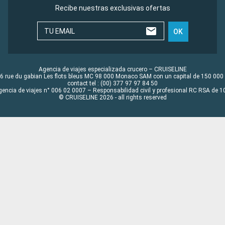
Recibe nuestras exclusivas ofertas
TU EMAIL
OK
Agencia de viajes especializada crucero – CRUISELINE
6 rue du gabian Les flots bleus MC 98 000 Monaco SAM con un capital de 150 000
contact tel : (00) 377 97 97 84 50
gencia de viajes n° 006 02 0007 – Responsabilidad civil y profesional RC RSA de
© CRUISELINE 2026 - all rights reserved