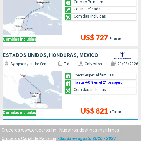
Crucero Premium
Cocina refinada
Comidas incluidas
US$ 727
+Tasas
Comidas incluidas
ESTADOS UNIDOS, HONDURAS, MÉXICO
Symphony of the Seas
7 d
Galveston
23/08/2026
Precio especial familias
Hasta -60% en el 2° pasajero
Comidas incluidas
US$ 821
+Tasas
Comidas incluidas
Cruceros www.cruceros.hn
Nuestros destinos marítimos
Cruceros Canal de Panamá
Salida en agosto 2026 - 2027