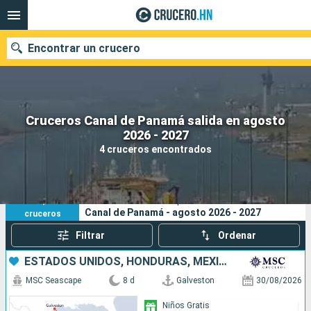
Encontrar un crucero
Cruceros Canal de Panamá salida en agosto
Nuestros destinos
2026 - 2027
4 cruceros encontrados
Fecha de salida
Puertos
Compañías
4
Sus criterios de búsqueda:
Canal de Panamá - agosto 2026 - 2027
cruceros
Buscar
Filtrar
Ordenar
ESTADOS UNIDOS, HONDURAS, MÉXICO
MSC Seascape
8 d
Galveston
30/08/2026
Niños Gratis