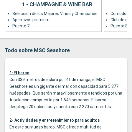
1 - CHAMPAGNE & WINE BAR
Selección de los Mejores Vinos y Champanes
Cómodo Sal
Aperitivos premium
Club de co
Puente 7
Puente 8
Todo sobre MSC Seashore
1-El barco
Con 339 metros de eslora por 41 de manga, el MSC
Seashore es un gigante del mar con capacidad para 5.877
huéspedes. Que serán maravillosamente atendidos por una
tripulación compuesta por 1.648 personas. El barco
despliega 20 cubiertas y cuenta con 2.270 camarotes.
2- Actividades y entretenimiento para adultos
En este suntuoso barco, MSC ofrece multitud de