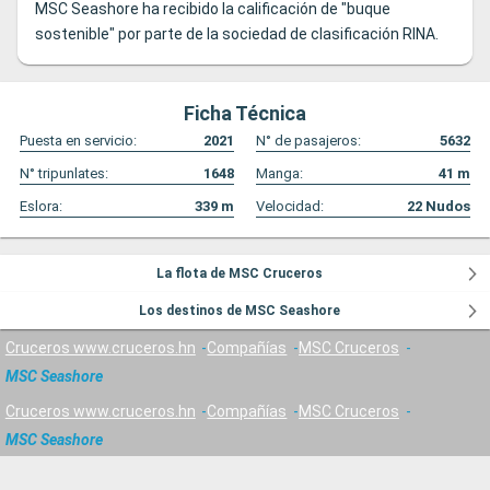
MSC Seashore ha recibido la calificación de "buque
sostenible" por parte de la sociedad de clasificación RINA.
Ficha Técnica
Puesta en servicio:
2021
N° de pasajeros:
5632
N° tripunlates:
1648
Manga:
41
m
Eslora:
339
m
Velocidad:
22
Nudos
La flota de MSC Cruceros
Los destinos de MSC Seashore
Cruceros www.cruceros.hn
Compañías
MSC Cruceros
MSC Seashore
Cruceros www.cruceros.hn
Compañías
MSC Cruceros
MSC Seashore