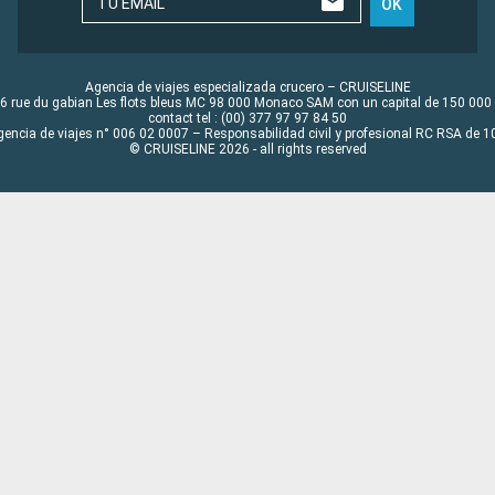
TU EMAIL
OK
Agencia de viajes especializada crucero – CRUISELINE
6 rue du gabian Les flots bleus MC 98 000 Monaco SAM con un capital de 150 000
contact tel : (00) 377 97 97 84 50
gencia de viajes n° 006 02 0007 – Responsabilidad civil y profesional RC RSA de
© CRUISELINE 2026 - all rights reserved