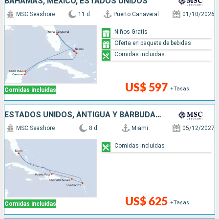
BAHAMAS, MÉXICO, ESTADOS UNIDOS
MSC Seashore
11 d
Puerto Canaveral
01/10/2026
Niños Gratis
Oferta en paquete de bebidas
Comidas incluidas
US$ 597
+Tasas
Comidas incluidas
ESTADOS UNIDOS, ANTIGUA Y BARBUDA, REPÚBLICA DOMINICANA
MSC Seashore
8 d
Miami
05/12/2027
Comidas incluidas
US$ 625
+Tasas
Comidas incluidas