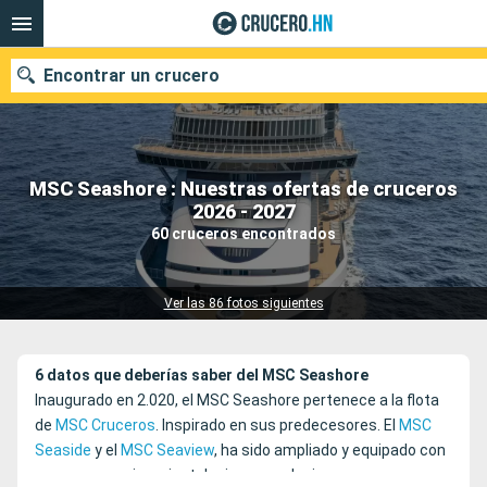
Encontrar un crucero
MSC Seashore : Nuestras ofertas de cruceros
Nuestros destinos
2026 - 2027
60 cruceros encontrados
Fecha de salida
Puertos
Compañías
Ver las 86 fotos siguientes
Buscar
6 datos que deberías saber del MSC Seashore
Inaugurado en 2.020, el MSC Seashore pertenece a la flota
de
MSC Cruceros
. Inspirado en sus predecesores. El
MSC
Seaside
y el
MSC Seaview
, ha sido ampliado y equipado con
nuevos espacios e instalaciones exclusivas.