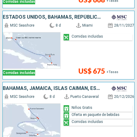
US$ 668
+Tasas
Comidas incluidas
ESTADOS UNIDOS, BAHAMAS, REPÚBLICA DOMINICANA
MSC Seashore
8 d
Miami
28/11/2027
Comidas incluidas
US$ 675
+Tasas
Comidas incluidas
BAHAMAS, JAMAICA, ISLAS CAIMÁN, ESTADOS UNIDOS
MSC Seashore
8 d
Puerto Canaveral
20/12/2026
Niños Gratis
Oferta en paquete de bebidas
Comidas incluidas