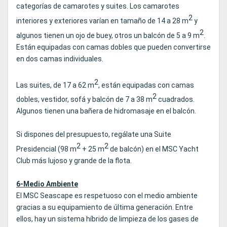
categorías de camarotes y suites. Los camarotes
2
interiores y exteriores varían en tamaño de 14 a 28 m
y
2
algunos tienen un ojo de buey, otros un balcón de 5 a 9 m
.
Están equipadas con camas dobles que pueden convertirse
en dos camas individuales.
2
Las suites, de 17 a 62 m
, están equipadas con camas
2
dobles, vestidor, sofá y balcón de 7 a 38 m
cuadrados.
Algunos tienen una bañera de hidromasaje en el balcón.
Si dispones del presupuesto, regálate una Suite
2
2
Presidencial (98 m
+ 25 m
de balcón) en el MSC Yacht
Club más lujoso y grande de la flota.
6-Medio Ambiente
El MSC Seascape es respetuoso con el medio ambiente
gracias a su equipamiento de última generación. Entre
ellos, hay un sistema híbrido de limpieza de los gases de