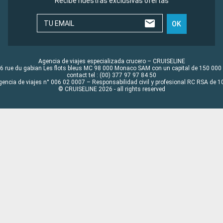
Recibe nuestras exclusivas ofertas
TU EMAIL
OK
Agencia de viajes especializada crucero – CRUISELINE
6 rue du gabian Les flots bleus MC 98 000 Monaco SAM con un capital de 150 000
contact tel : (00) 377 97 97 84 50
gencia de viajes n° 006 02 0007 – Responsabilidad civil y profesional RC RSA de
© CRUISELINE 2026 - all rights reserved