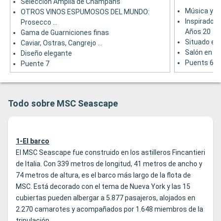
Selección Amplia de Champáns
Música y E
OTROS VINOS ESPUMOSOS DEL MUNDO:
Inspirado e
Prosecco ...
Años 20
Gama de Guarniciones finas
Situado en 
Caviar, Ostras, Cangrejo ...
Salón en la
Diseño elegante
Puents 6 y 
Puente 7
Todo sobre MSC Seascape
1-El barco
El MSC Seascape fue construido en los astilleros Fincantieri
de Italia. Con 339 metros de longitud, 41 metros de ancho y
74 metros de altura, es el barco más largo de la flota de
MSC. Está decorado con el tema de Nueva York y las 15
cubiertas pueden albergar a 5.877 pasajeros, alojados en
2.270 camarotes y acompañados por 1.648 miembros de la
tripulación.