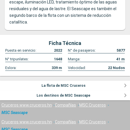
escape, iluminación LED, tratamiento óptimo de las aguas
residuales y del agua de lastre. El Seascape es también el
segundo barco de la flota con un sistema de reducción
catalítica.
Ficha Técnica
Puesta en servicio:
2022
N° de pasajeros:
5877
N° tripunlates:
1648
Manga:
41
m
Eslora:
339
m
Velocidad:
22
Nudos
La flota de MSC Cruceros
Los destinos de MSC Seascape
Cruceros www.cruceros.hn
Compañías
MSC Cruceros
MSC Seascape
Cruceros www.cruceros.hn
Compañías
MSC Cruceros
MSC Seascape