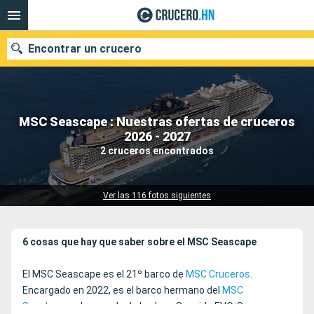
Encontrar un crucero
MSC Seascape : Nuestras ofertas de cruceros
Nuestros destinos
2026 - 2027
2 cruceros encontrados
Fecha de salida
Puertos
Compañías
Ver las 116 fotos siguientes
Buscar
6 cosas que hay que saber sobre el MSC Seascape
El MSC Seascape es el 21º barco de
MSC Cruceros
.
Encargado en 2022, es el barco hermano del
MSC
Seashore
y el segundo de la clase Seaside EVO. Se