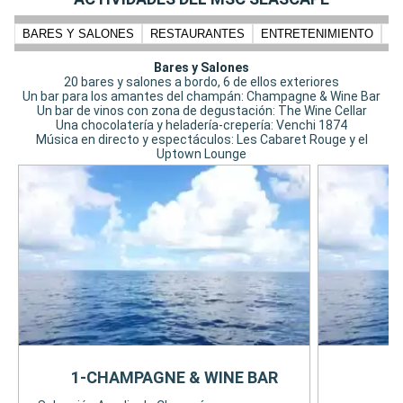
BARES Y SALONES
RESTAURANTES
ENTRETENIMIENTO
N
Bares y Salones
20 bares y salones a bordo, 6 de ellos exteriores
Un bar para los amantes del champán: Champagne & Wine Bar
Un bar de vinos con zona de degustación: The Wine Cellar
Una chocolatería y heladería-crepería: Venchi 1874
Música en directo y espectáculos: Les Cabaret Rouge y el
Uptown Lounge
1-CHAMPAGNE & WINE BAR
2