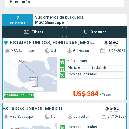
+
Leer más
distingue por su modernidad y sus numerosos espacios
exteriores que permiten una verdadera comunión con el
mar.
2
Sus criterios de búsqueda:
MSC Seascape
cruceros
Filtrar
Ordenar
ESTADOS UNIDOS, HONDURAS, MÉXICO
MSC Seascape
8 d
Galveston
13/09/2026
Niños Gratis
Oferta en paquete de bebidas
Comidas incluidas
US$ 384
+Tasas
Comidas incluidas
ESTADOS UNIDOS, MÉXICO
MSC Seascape
6 d
Galveston
24/10/2027
Comidas incluidas