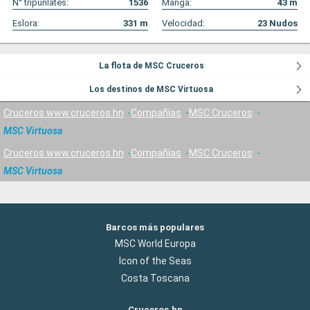
N° tripunlates:
1536
Manga:
43
m
Eslora:
331
m
Velocidad:
23
Nudos
La flota de MSC Cruceros
Los destinos de MSC Virtuosa
Cruceros www.cruceros.hn
Compañías
MSC Cruceros
MSC Virtuosa
Cruceros www.cruceros.hn
Compañías
MSC Cruceros
MSC Virtuosa
Barcos más populares
MSC World Europa
Icon of the Seas
Costa Toscana
Cruceros.hn