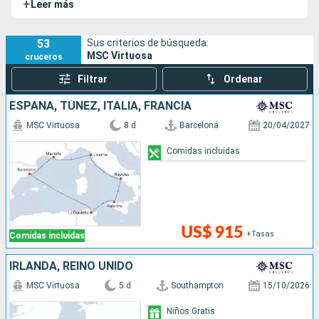
+
Leer más
53
Sus criterios de búsqueda:
MSC Virtuosa
cruceros
Filtrar
Ordenar
ESPAÑA, TÚNEZ, ITALIA, FRANCIA
MSC Virtuosa
8 d
Barcelona
20/04/2027
Comidas incluidas
US$ 915
+Tasas
Comidas incluidas
IRLANDA, REINO UNIDO
MSC Virtuosa
5 d
Southampton
15/10/2026
Niños Gratis