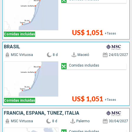
US$ 1,051
+Tasas
Comidas incluidas
BRASIL
MSC Virtuosa
8 d
Maceió
24/03/2027
Comidas incluidas
US$ 1,051
+Tasas
Comidas incluidas
FRANCIA, ESPAÑA, TÚNEZ, ITALIA
MSC Virtuosa
8 d
Palermo
30/04/2027
Comidas incluidas