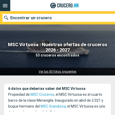
Encontrar un crucero
MSC Virtuosa : Nuestras ofertas de cruceros
Nuestros destinos
2026 - 2027
53 cruceros encontrados
Fecha de salida
Puertos
Compañías
Ver las 85 fotos siguientes
Buscar
6 datos que deberías saber del MSC Virtuosa
Propiedad de
MSC Cruceros
, el MSC Virtuosa es el cuarto
barco de la clase Meraviglia. Inaugurado en abril de 2.021 y
buque hermano del
MSC Grandiosa
, el MSC Virtuosa es uno
de los más grandes de la flota.