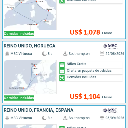
US$ 1,078
+Tasas
Comidas incluidas
REINO UNIDO, NORUEGA
MSC Virtuosa
8 d
Southampton
29/08/2026
Niños Gratis
Oferta en paquete de bebidas
Comidas incluidas
US$ 1,104
+Tasas
Comidas incluidas
REINO UNIDO, FRANCIA, ESPAÑA
MSC Virtuosa
8 d
Southampton
05/09/2026