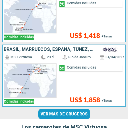
Comidas incluidas
US$ 1,418
+Tasas
Comidas incluidas
BRASIL, MARRUECOS, ESPAÑA, TÚNEZ, ITALIA, FRANCIA
MSC Virtuosa
23 d
Rio de Janeiro
04/04/2027
Comidas incluidas
US$ 1,858
+Tasas
Comidas incluidas
VER MÁS DE CRUCEROS
Los camarotes de MSC Virtuosa