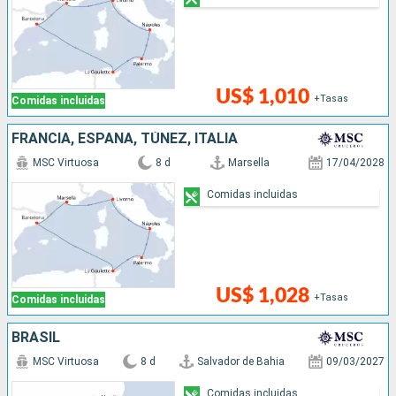
US$ 1,010
+Tasas
Comidas incluidas
FRANCIA, ESPAÑA, TÚNEZ, ITALIA
MSC Virtuosa
8 d
Marsella
17/04/2028
Comidas incluidas
US$ 1,028
+Tasas
Comidas incluidas
BRASIL
MSC Virtuosa
8 d
Salvador de Bahia
09/03/2027
Comidas incluidas