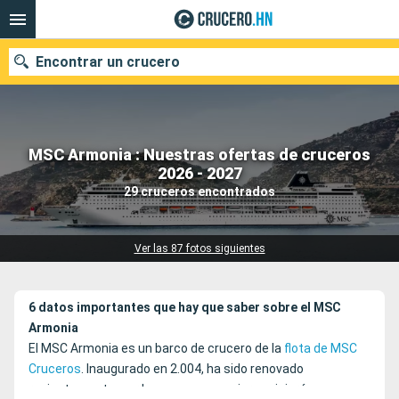
Encontrar un crucero
MSC Armonia : Nuestras ofertas de cruceros
Nuestros destinos
2026 - 2027
29 cruceros encontrados
Fecha de salida
Puertos
Compañías
Ver las 87 fotos siguientes
Buscar
6 datos importantes que hay que saber sobre el MSC
Armonia
El MSC Armonia es un barco de crucero de la
flota de MSC
Cruceros
. Inaugurado en 2.004, ha sido renovado
recientemente, por los que sus pasajeros viajarán en un