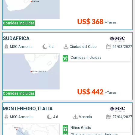
US$ 368
+Tasas
Comidas incluidas
SUDAFRICA
MSC Armonia
4 d
Ciudad del Cabo
26/03/2027
Comidas incluidas
US$ 442
+Tasas
Comidas incluidas
MONTENEGRO, ITALIA
MSC Armonia
4 d
Venecia
27/04/2027
Niños Gratis
Oferta en paquete de bebidas