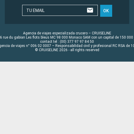
TU EMAIL
OK
Agencia de viajes especializada crucero – CRUISELINE
6 rue du gabian Les flots bleus MC 98 000 Monaco SAM con un capital de 150 000
contact tel : (00) 377 97 97 84 50
gencia de viajes n° 006 02 0007 – Responsabilidad civil y profesional RC RSA de
© CRUISELINE 2026 - all rights reserved