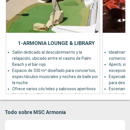
1-ARMONIA LOUNGE & LIBRARY
Salón dedicado al descubrimiento y la
Idealmente
relajación, ubicado entre el casino de Palm
comerciale
Beach y el bar rojo
Aperiti, vin
Espacio de 330 m² diseñado para conciertos,
excepciona
espectáculos musicales y noches de baile por
Especialid
la noche
para descub
Ofrece varios cócteles y sabrosos aperitivos
Escenario s
Atmósfera cálida y tranquila para la lectura
tardes fest
diurna con biblioteca multilingüe
Pista de ba
Puente 6
Puente 5
Todo sobre MSC Armonia