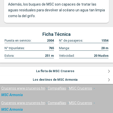
Además, los buques de MSC son capaces de tratar las
aguas residuales para devolver al océano un agua tan limpia
como la del grifo.
Ficha Técnica
Puesta en servicio:
2004
N° de pasajeros:
1554
N° tripunlates:
765
Manga:
28
m
Eslora:
251
m
Velocidad:
20
Nudos
La flota de MSC Cruceros
Los destinos de MSC Armonia
Cruceros www.cruceros.hn
Compañías
MSC Cruceros
MSC Armonia
Cruceros www.cruceros.hn
Compañías
MSC Cruceros
MSC Armonia