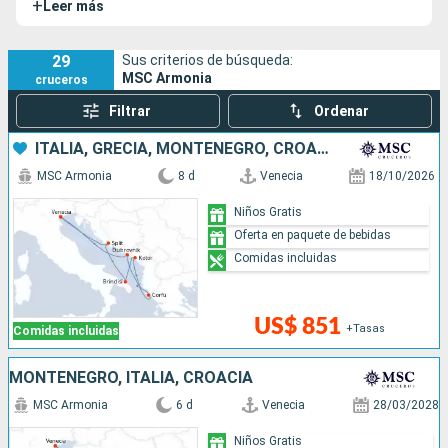
+
Leer más
barco modernizado y, especialmente, acogedor. El MSC
Armonia pertenece a la clase Lirica es el barco hermano
del
MSC Opera
,
MSC Sinfonia
y
MSC Lirica
.
29
Sus criterios de búsqueda:
MSC Armonia
cruceros
Filtrar
Ordenar
ITALIA, GRECIA, MONTENEGRO, CROACIA
MSC Armonia
8 d
Venecia
18/10/2026
Niños Gratis
Oferta en paquete de bebidas
Comidas incluidas
US$ 851
+Tasas
Comidas incluidas
MONTENEGRO, ITALIA, CROACIA
MSC Armonia
6 d
Venecia
28/03/2028
Niños Gratis