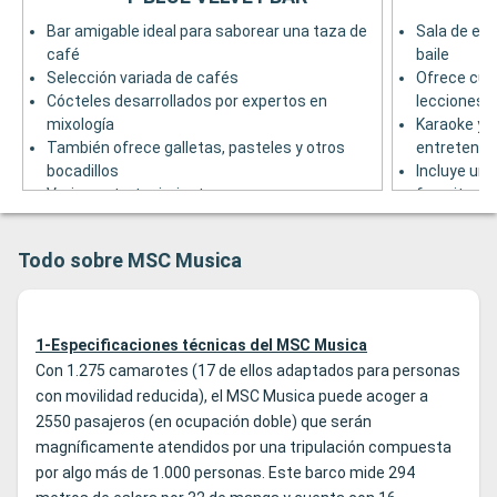
Bar amigable ideal para saborear una taza de
Sala de est
café
baile
Selección variada de cafés
Ofrece cues
Cócteles desarrollados por expertos en
lecciones d
mixología
Karaoke y 
También ofrece galletas, pasteles y otros
entretenim
bocadillos
Incluye un 
Varios entretenimiento, como
favoritas m
demostraciones de cocina y cabarets
Conjunto de
Equipado con una pista de baile para
Puente 6
Todo sobre MSC Musica
momentos de entretenimiento
Puente 6
1-Especificaciones técnicas del MSC Musica
Con 1.275 camarotes (17 de ellos adaptados para personas
con movilidad reducida), el MSC Musica puede acoger a
2550 pasajeros (en ocupación doble) que serán
magníficamente atendidos por una tripulación compuesta
por algo más de 1.000 personas. Este barco mide 294