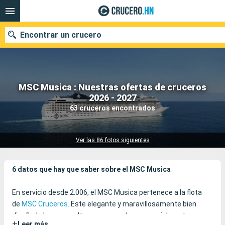
Encontrar un crucero
MSC Musica : Nuestras ofertas de cruceros
Nuestros destinos
2026 - 2027
63 cruceros encontrados
Fecha de salida
Puertos
Compañías
Ver las 86 fotos siguientes
Buscar
6 datos que hay que saber sobre el MSC Musica
En servicio desde 2.006, el MSC Musica pertenece a la flota
de
MSC Cruceros
. Este elegante y maravillosamente bien
diseñado barco resulta muy acogedor y especialmente
+
Leer más