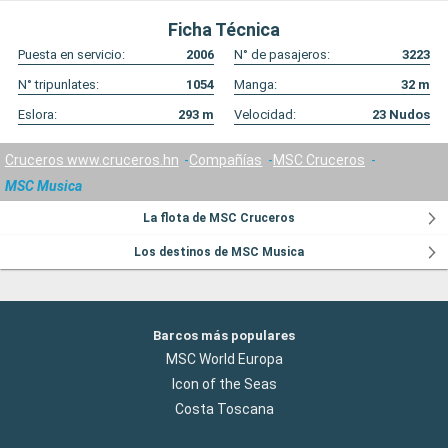
Ficha Técnica
Puesta en servicio:
2006
N° de pasajeros:
3223
N° tripunlates:
1054
Manga:
32
m
Eslora:
293
m
Velocidad:
23
Nudos
Cruceros www.cruceros.hn
Compañías
MSC Cruceros
MSC Musica
La flota de MSC Cruceros
Los destinos de MSC Musica
Barcos más populares
MSC World Europa
Icon of the Seas
Costa Toscana