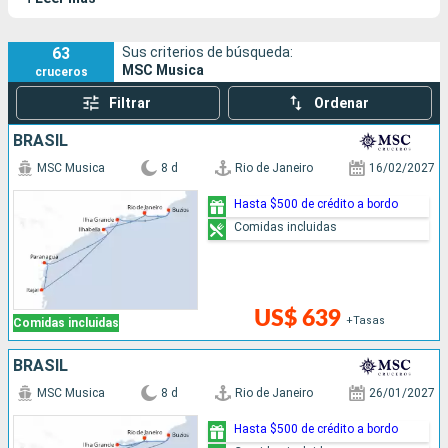
confortable.
63
Sus criterios de búsqueda:
MSC Musica
cruceros
Filtrar
Ordenar
BRASIL
MSC Musica
8 d
Rio de Janeiro
16/02/2027
Hasta $500 de crédito a bordo
Comidas incluidas
US$ 639
+Tasas
Comidas incluidas
BRASIL
MSC Musica
8 d
Rio de Janeiro
26/01/2027
Hasta $500 de crédito a bordo