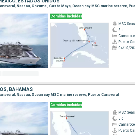
ÉXICO, ESTADOS UNIDOS
 Canaveral, Nassau, Cozumel, Costa Maya, Ocean cay MSC marine reserve, Pu
Comidas incluidas
MSC Seas
8 d
Camarote
Puerto Ca
04/10/20
DOS, BAHAMAS
 Canaveral, Nassau, Ocean cay MSC marine reserve, Puerto Canaveral
Comidas incluidas
MSC Seas
5 d
Camarote
Puerto Ca