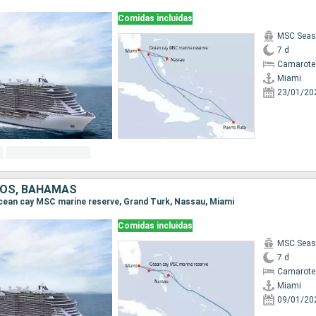
Comidas incluidas
MSC Seas
7 d
Camarote
Miami
23/01/20
DOS, BAHAMAS
 Ocean cay MSC marine reserve, Grand Turk, Nassau, Miami
Comidas incluidas
MSC Seas
7 d
Camarote
Miami
09/01/20