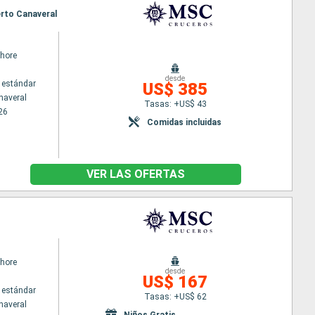
erto Canaveral
hore
desde
 estándar
US$ 385
naveral
Tasas: +US$ 43
26
Comidas incluidas
VER LAS OFERTAS
hore
desde
US$ 167
 estándar
Tasas: +US$ 62
naveral
Niños Gratis