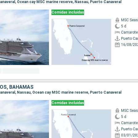
 Canaveral, Ocean cay MSC marine reserve, Nassau, Puerto Canaveral
Comidas incluidas
MSC Seas
5 d
Camarote
Puerto Ca
16/08/20
DOS, BAHAMAS
 Canaveral, Nassau, Ocean cay MSC marine reserve, Puerto Canaveral
Comidas incluidas
MSC Seas
5 d
Camarote
Puerto Ca
03/01/20