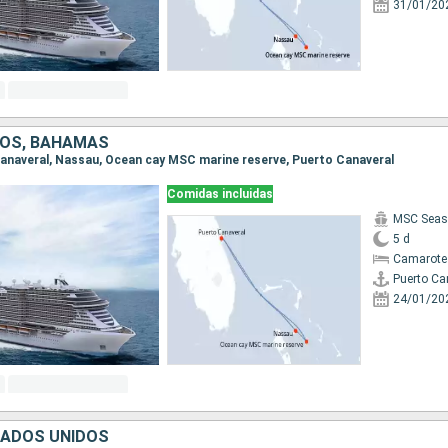
31/01/20
DOS, BAHAMAS
 Canaveral, Nassau, Ocean cay MSC marine reserve, Puerto Canaveral
Comidas incluidas
MSC Seas
5 d
Camarote
Puerto Ca
24/01/20
TADOS UNIDOS