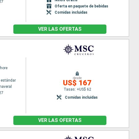
27
Oferta en paquete de bebidas
Comidas incluidas
VER LAS OFERTAS
hore
desde
 estándar
US$ 167
naveral
Tasas: +US$ 62
27
Comidas incluidas
VER LAS OFERTAS