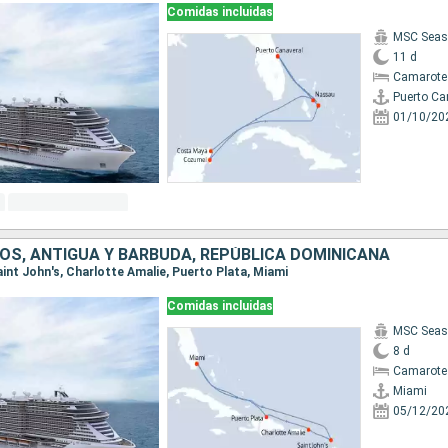
Comidas incluidas
MSC Seas
11 d
Camarote
Puerto Ca
01/10/20
OS, ANTIGUA Y BARBUDA, REPÚBLICA DOMINICANA
Saint John's, Charlotte Amalie, Puerto Plata, Miami
Comidas incluidas
MSC Seas
8 d
Camarote
Miami
05/12/20