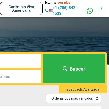
Estamos
cerrados
Caribe sin Visa
+1 (786) 842-
Americana
4533
Buscar
añías
Búsqueda Avanzada
Ordenar Los más vendidos