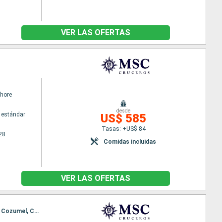
VER LAS OFERTAS
hore
desde
 estándar
US$ 585
Tasas: +US$ 84
28
Comidas incluidas
VER LAS OFERTAS
Itinerario : Puerto Canaveral, Nassau, Ocean cay MSC marine reserve, Puerto Canaveral, Nassau, Cozumel, Costa Maya, Ocean cay MSC marine reserve, Puerto Canaveral