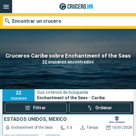
Encontrar un crucero
Nuestros destinos
Cruceros Caribe sobre Enchantment of the Seas
22 cruceros encontrados
Fecha de salida
Puertos
Compañías
22
Sus criterios de búsqueda:
Buscar
Enchantment of the Seas - Caribe
cruceros
Filtrar
Ordenar
ESTADOS UNIDOS, MÉXICO
Enchantment of the Seas
5 d
Tampa
10/01/2028