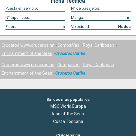
Ficha Técnica
Puesta en servicio:
N° de pasajeros:
N° tripunlates:
Manga:
m
Eslora:
m
Velocidad:
Nudos
Cruceros www.cruceros.hn
Compañías
Royal Caribbean
Enchantment of the Seas
Cruceros Caribe
Cruceros www.cruceros.hn
Compañías
Royal Caribbean
Enchantment of the Seas
Cruceros Caribe
Barcos más populares
MSC World Europa
Icon of the Seas
Costa Toscana
Cruceros.hn