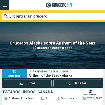
Encontrar un crucero
Nuestros destinos
Cruceros Alaska sobre Anthem of the Seas
10 cruceros encontrados
Fecha de salida
Puertos
Compañías
10
Sus criterios de búsqueda:
Buscar
Anthem of the Seas - Alaska
cruceros
Filtrar
Ordenar
ESTADOS UNIDOS, CANADÁ
Anthem of the Seas
8 d
Vancouver
07/05/2027