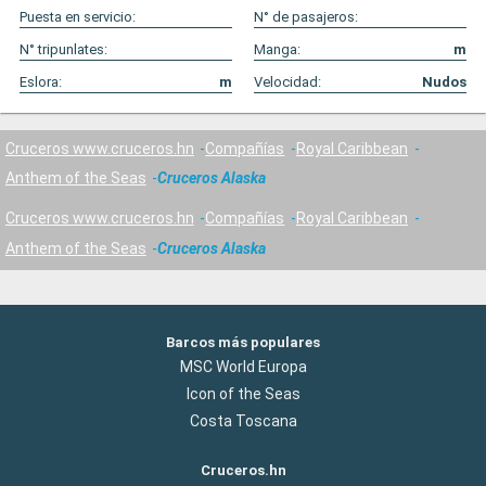
Puesta en servicio:
N° de pasajeros:
N° tripunlates:
Manga:
m
Eslora:
m
Velocidad:
Nudos
Cruceros www.cruceros.hn
Compañías
Royal Caribbean
Anthem of the Seas
Cruceros Alaska
Cruceros www.cruceros.hn
Compañías
Royal Caribbean
Anthem of the Seas
Cruceros Alaska
Barcos más populares
MSC World Europa
Icon of the Seas
Costa Toscana
Cruceros.hn