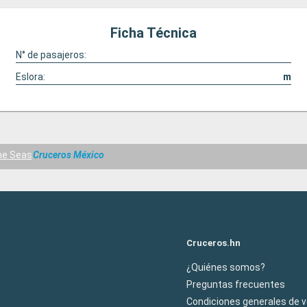
Ficha Técnica
N° de pasajeros:
Eslora:
m
he Seas
Cruceros México
Cruceros.hn
¿Quiénes somos?
Preguntas frecuentes
Condiciones generales de 