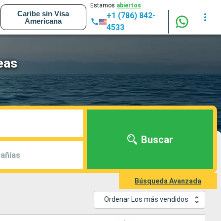
Estamos
abiertos
Caribe sin Visa
+1 (786) 842-
Americana
4533
eas
Buscar
añías
Búsqueda Avanzada
Ordenar Los más vendidos