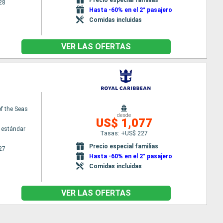
28
Hasta -60% en el 2° pasajero
Comidas incluidas
VER LAS OFERTAS
f the Seas
desde
US$ 1,077
 estándar
Tasas: +US$ 227
Precio especial familias
27
Hasta -60% en el 2° pasajero
Comidas incluidas
VER LAS OFERTAS