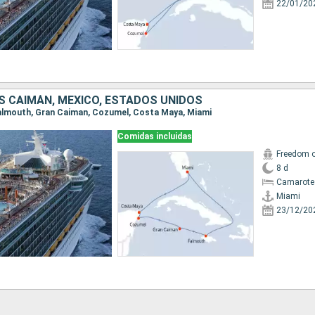
22/01/20
AS CAIMÁN, MÉXICO, ESTADOS UNIDOS
 Falmouth, Gran Caiman, Cozumel, Costa Maya, Miami
Comidas incluidas
Freedom o
8 d
Camarote
Miami
23/12/20