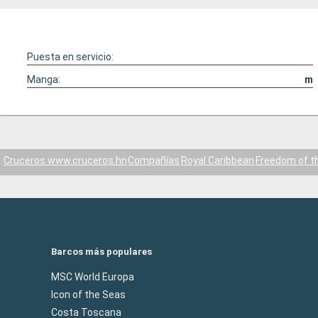
Puesta en servicio:
Manga:
m
Cruceros www.cruceros.hn
Compañías
Royal Caribbean
Freedom of t
Barcos más populares
MSC World Europa
Icon of the Seas
Costa Toscana