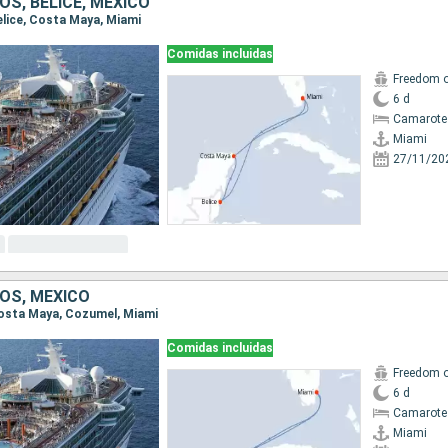
S, BELICE, MÉXICO
Belice, Costa Maya, Miami
Comidas incluidas
Freedom o
6 d
Camarote
Miami
27/11/20
OS, MÉXICO
 Costa Maya, Cozumel, Miami
Comidas incluidas
Freedom o
6 d
Camarote
Miami