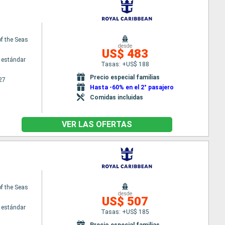
f the Seas
desde
US$ 483
 estándar
Tasas: +US$ 188
Precio especial familias
27
Hasta -60% en el 2° pasajero
Comidas incluidas
VER LAS OFERTAS
f the Seas
desde
US$ 507
 estándar
Tasas: +US$ 185
Precio especial familias