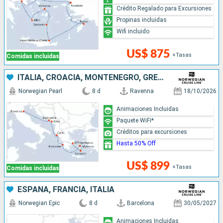
Crédito Regalado para Excursiones
Propinas incluidas
Wifi incluido
US$ 875
+Tasas
Comidas incluidas
ITALIA, CROACIA, MONTENEGRO, GRECIA
Norwegian Pearl
8 d
Ravenna
18/10/2026
Animaciones Incluidas
Paquete WiFi*
Créditos para excursiones
Hasta 50% Off
US$ 899
+Tasas
Comidas incluidas
ESPAÑA, FRANCIA, ITALIA
Norwegian Epic
8 d
Barcelona
30/05/2027
Animaciones Incluidas