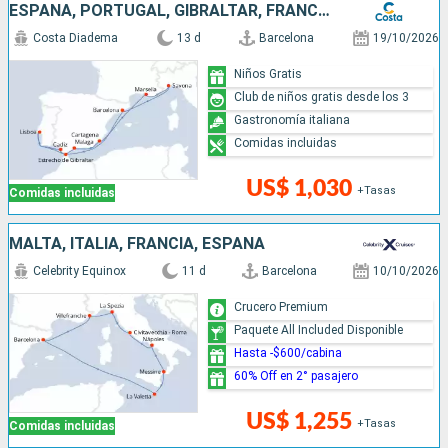
ESPAÑA, PORTUGAL, GIBRALTAR, FRANCIA, ITALIA
Costa Diadema
13 d
Barcelona
19/10/2026
Niños Gratis
Club de niños gratis desde los 3
Gastronomía italiana
Comidas incluidas
US$ 1,030
+Tasas
Comidas incluidas
MALTA, ITALIA, FRANCIA, ESPAÑA
Celebrity Equinox
11 d
Barcelona
10/10/2026
Crucero Premium
Paquete All Included Disponible
Hasta -$600/cabina
60% Off en 2° pasajero
US$ 1,255
+Tasas
Comidas incluidas