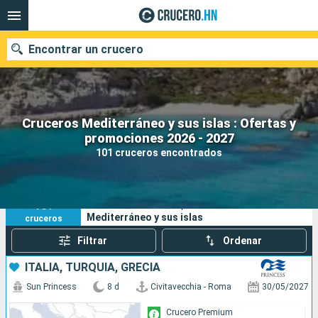
Encontrar un crucero
Cruceros Mediterráneo y sus islas : Ofertas y
Nuestros destinos
promociones 2026 - 2027
101 cruceros encontrados
Fecha de salida
Puertos
Compañías
101
Sus criterios de búsqueda:
Mediterráneo y sus islas
cruceros
Buscar
Filtrar
Ordenar
ITALIA, TURQUÍA, GRECIA
Sun Princess
8 d
Civitavecchia - Roma
30/05/2027
Crucero Premium