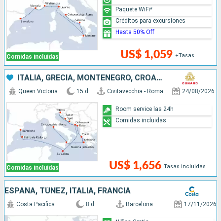
Paquete WiFi*
Créditos para excursiones
Hasta 50% Off
US$ 1,059
+Tasas
Comidas incluidas
ITALIA, GRECIA, MONTENEGRO, CROACIA, MALTA, ESPAÑA
Queen Victoria
15 d
Civitavecchia - Roma
24/08/2026
Room service las 24h
Comidas incluidas
US$ 1,656
Tasas incluidas
Comidas incluidas
ESPAÑA, TÚNEZ, ITALIA, FRANCIA
Costa Pacifica
8 d
Barcelona
17/11/2026