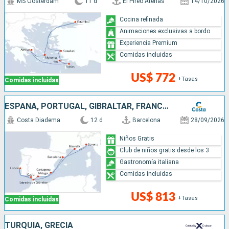
MS Oosterdam
11 d
El Pireo Atenas
14/10/2026
Cocina refinada
Animaciones exclusivas a bordo
Experiencia Premium
Comidas incluidas
US$ 772
+Tasas
Comidas incluidas
ESPAÑA, PORTUGAL, GIBRALTAR, FRANCIA, ITALIA
Costa Diadema
12 d
Barcelona
28/09/2026
Niños Gratis
Club de niños gratis desde los 3
Gastronomía italiana
Comidas incluidas
US$ 813
+Tasas
Comidas incluidas
TURQUÍA, GRECIA