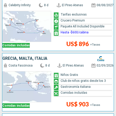
Celebrity Infinity
8 d
El Pireo Atenas
08/08/2027
Tarifas exclusivas
Crucero Premium
Paquete All Included Disponible
Hasta -$600/cabina
US$ 896
+Tasas
Comidas incluidas
GRECIA, MALTA, ITALIA
Costa Fascinosa
8 d
El Pireo Atenas
02/09/2026
Niños Gratis
Club de niños gratis desde los 3
Gastronomía italiana
Comidas incluidas
US$ 903
+Tasas
Comidas incluidas