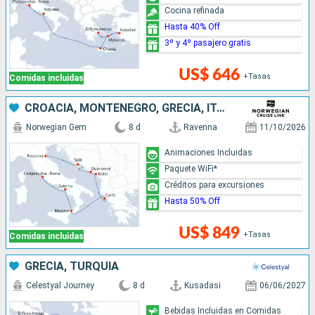
Cocina refinada
Hasta 40% Off
3º y 4º pasajero gratis
US$ 646
+Tasas
Comidas incluidas
CROACIA, MONTENEGRO, GRECIA, ITALIA
Norwegian Gem
8 d
Ravenna
11/10/2026
Animaciones Incluidas
Paquete WiFi*
Créditos para excursiones
Hasta 50% Off
US$ 849
+Tasas
Comidas incluidas
GRECIA, TURQUÍA
Celestyal Journey
8 d
Kusadasi
06/06/2027
Bebidas Incluidas en Comidas