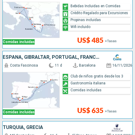
Bebidas Incluidas en Comidas
Crédito Regalado para Excursiones
Propinas incluidas
Wifi incluido
US$ 485
+Tasas
Comidas incluidas
ESPAÑA, GIBRALTAR, PORTUGAL, FRANCIA, ITALIA
Costa Fascinosa
11 d
Barcelona
16/11/2026
Club de niños gratis desde los 3
Gastronomía italiana
Comidas incluidas
US$ 635
+Tasas
Comidas incluidas
TURQUÍA, GRECIA