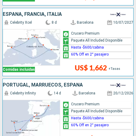
ESPAÑA, FRANCIA, ITALIA
Celebrity Xcel
8 d
Barcelona
10/07/2027
Crucero Premium
Paquete All Included Disponible
Hasta -$600/cabina
60% Off en 2° pasajero
US$ 1,662
+Tasas
Comidas incluidas
PORTUGAL, MARRUECOS, ESPAÑA
Celebrity Infinity
14 d
Barcelona
20/12/2026
Crucero Premium
Paquete All Included Disponible
Hasta -$600/cabina
60% Off en 2° pasajero