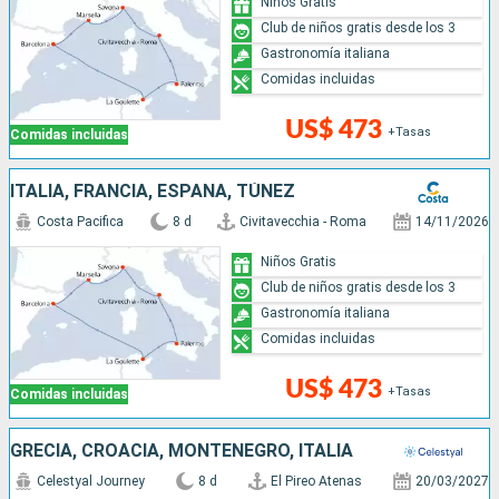
Niños Gratis
Club de niños gratis desde los 3
Gastronomía italiana
Comidas incluidas
US$ 473
+Tasas
Comidas incluidas
ITALIA, FRANCIA, ESPAÑA, TÚNEZ
Costa Pacifica
8 d
Civitavecchia - Roma
14/11/2026
Niños Gratis
Club de niños gratis desde los 3
Gastronomía italiana
Comidas incluidas
US$ 473
+Tasas
Comidas incluidas
GRECIA, CROACIA, MONTENEGRO, ITALIA
Celestyal Journey
8 d
El Pireo Atenas
20/03/2027