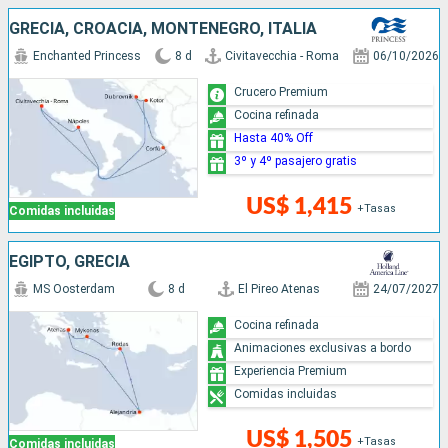
GRECIA, CROACIA, MONTENEGRO, ITALIA
Enchanted Princess
8 d
Civitavecchia - Roma
06/10/2026
Crucero Premium
Cocina refinada
Hasta 40% Off
3º y 4º pasajero gratis
US$ 1,415
+Tasas
Comidas incluidas
EGIPTO, GRECIA
MS Oosterdam
8 d
El Pireo Atenas
24/07/2027
Cocina refinada
Animaciones exclusivas a bordo
Experiencia Premium
Comidas incluidas
US$ 1,505
+Tasas
Comidas incluidas