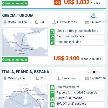
US$ 1,832
-6%
+Tasas
Comidas incluidas
GRECIA,TURQUÍA
Costa Pacifica
8 d
El Pireo Atenas
04/06/2027
Club de niños gratis desde los 3
Gastronomía italiana
Comidas incluidas
US$ 3,100
Tasas incluidas
Comidas incluidas
ITALIA, FRANCIA, ESPAÑA
Celebrity Xcel
11 d
Barcelona
02/10/2026
Crucero Premium
Paquete All Included Disponible
Hasta -$600/cabina
60% Off en 2° pasajero