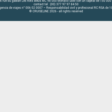
6 rue du gabian Les flots bleus MC 98 000 Monaco SAM con un capital de 150 000
contact tel : (00) 377 97 97 84 50
gencia de viajes n° 006 02 0007 – Responsabilidad civil y profesional RC RSA de
© CRUISELINE 2026 - all rights reserved