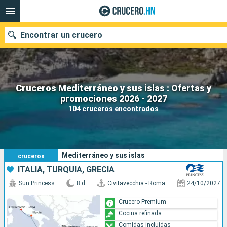
Encontrar un crucero
Cruceros Mediterráneo y sus islas : Ofertas y
Nuestros destinos
promociones 2026 - 2027
104 cruceros encontrados
Fecha de salida
Puertos
Compañías
104
Sus criterios de búsqueda:
Mediterráneo y sus islas
cruceros
Buscar
ITALIA, TURQUÍA, GRECIA
Sun Princess
8 d
Civitavecchia - Roma
24/10/2027
Crucero Premium
Cocina refinada
Comidas incluidas