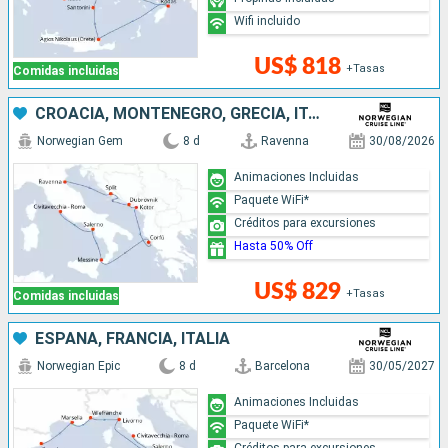
Wifi incluido
US$ 818
+Tasas
Comidas incluidas
CROACIA, MONTENEGRO, GRECIA, ITALIA
Norwegian Gem
8 d
Ravenna
30/08/2026
Animaciones Incluidas
Paquete WiFi*
Créditos para excursiones
Hasta 50% Off
US$ 829
+Tasas
Comidas incluidas
ESPAÑA, FRANCIA, ITALIA
Norwegian Epic
8 d
Barcelona
30/05/2027
Animaciones Incluidas
Paquete WiFi*
Créditos para excursiones