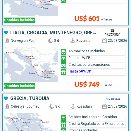
US$ 601
+Tasas
Comidas incluidas
ITALIA, CROACIA, MONTENEGRO, GRECIA
Norwegian Pearl
8 d
Ravenna
23/08/2026
Animaciones Incluidas
Paquete WiFi*
Créditos para excursiones
Hasta 50% Off
US$ 749
+Tasas
Comidas incluidas
GRECIA, TURQUÍA
Celestyal Journey
8 d
Kusadasi
27/09/2026
Bebidas Incluidas en Comidas
Crédito Regalado para Excursiones
Propinas incluidas