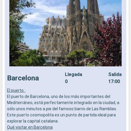
Llegada
Salida
Barcelona
0
17:00
El puerto :
L
El puerto de Barcelona, uno de los más importantes del
a
Mediterráneo, está perfectamente integrado en la ciudad, a
b
sólo unos minutos a pie del famoso barrio de Las Ramblas.
s
Este puerto cosmopolita es un punto de partida ideal para
e
explorar la capital catalana.
Qué visitar en Barcelona