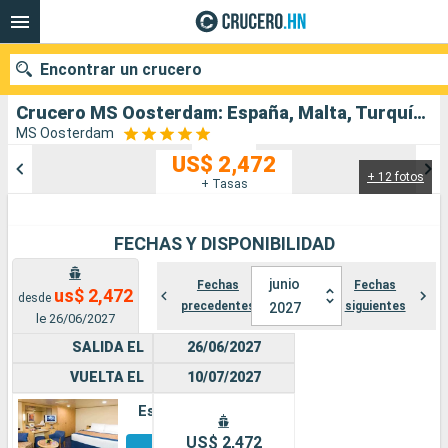
Encontrar un crucero
Crucero MS Oosterdam: España, Malta, Turquía, Montenegro, Grecia, Italia salida desde Barcelona
MS Oosterdam
US$ 2,472
+ 12 fotos
Nuestros destinos
+ Tasas
Fecha de salida
FECHAS Y DISPONIBILIDAD
Puertos
Compañías
junio
Fechas
Fechas
us$ 2,472
desde
precedentes
siguientes
2027
Buscar
le 26/06/2027
SALIDA EL
26/06/2027
VUELTA EL
10/07/2027
Estándar
Otros
US$ 2,472