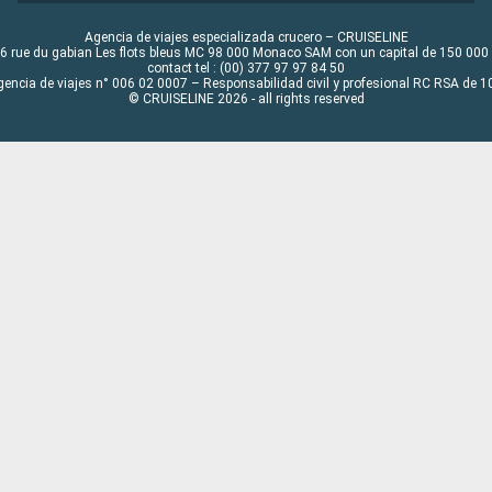
Agencia de viajes especializada crucero – CRUISELINE
6 rue du gabian Les flots bleus MC 98 000 Monaco SAM con un capital de 150 000
contact tel : (00) 377 97 97 84 50
gencia de viajes n° 006 02 0007 – Responsabilidad civil y profesional RC RSA de
© CRUISELINE 2026 - all rights reserved