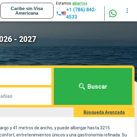
Estamos
abiertos
Caribe sin Visa
+1 (786) 842-
Americana
4533
026 - 2027
Buscar
añías
Búsqueda Avanzada
largo y 41 metros de ancho, y puede albergar hasta 3215
 confort, entretenimientos únicos y una gastronomía refinada. Su