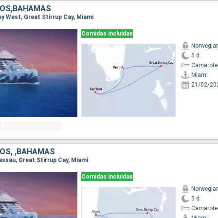
DOS,BAHAMAS
Key West, Great Stirrup Cay, Miami
Comidas incluidas
Norwegian
5 d
Camarote
Miami
21/02/20
OS, ,BAHAMAS
Nassau, Great Stirrup Cay, Miami
Comidas incluidas
Norwegian
5 d
Camarote