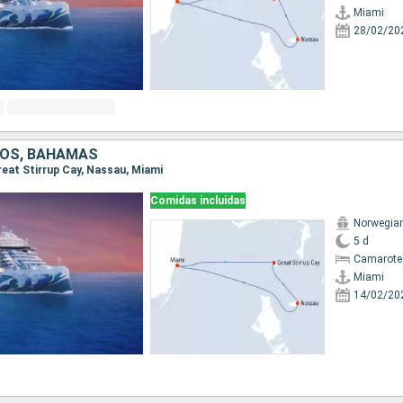
Miami
28/02/20
DOS, BAHAMAS
Great Stirrup Cay, Nassau, Miami
Comidas incluidas
Norwegian
5 d
Camarote
Miami
14/02/20