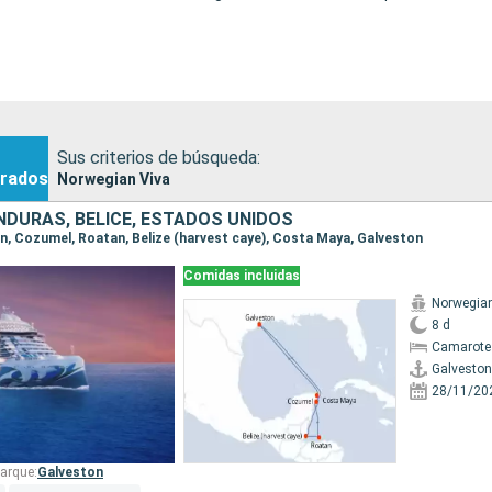
Sus criterios de búsqueda:
rados
Norwegian Viva
NDURAS, BELICE, ESTADOS UNIDOS
ton, Cozumel, Roatan, Belize (harvest caye), Costa Maya, Galveston
Comidas incluidas
Norwegian
8 d
Camarote
Galveston
28/11/20
arque:
Galveston