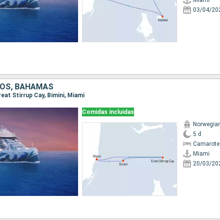
Miami
03/04/20
DOS, BAHAMAS
reat Stirrup Cay, Bimini, Miami
Comidas incluidas
Norwegian
5 d
Camarote
Miami
20/03/20