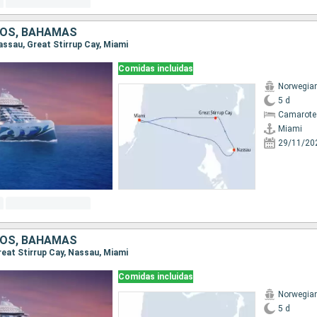
DOS, BAHAMAS
Nassau, Great Stirrup Cay, Miami
Comidas incluidas
Norwegian
5 d
Camarote
Miami
29/11/20
DOS, BAHAMAS
Great Stirrup Cay, Nassau, Miami
Comidas incluidas
Norwegian
5 d