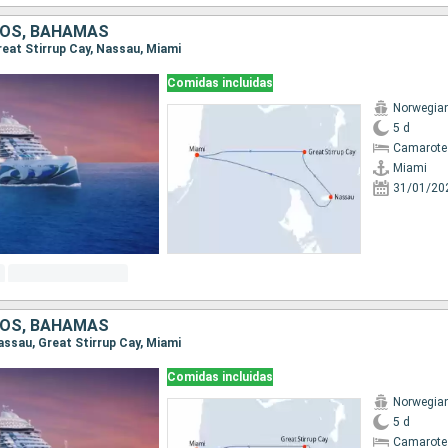
DOS, BAHAMAS
Great Stirrup Cay, Nassau, Miami
Comidas incluidas
Norwegian
5 d
Camarote
Miami
31/01/20
DOS, BAHAMAS
Nassau, Great Stirrup Cay, Miami
Comidas incluidas
Norwegian
5 d
Camarote