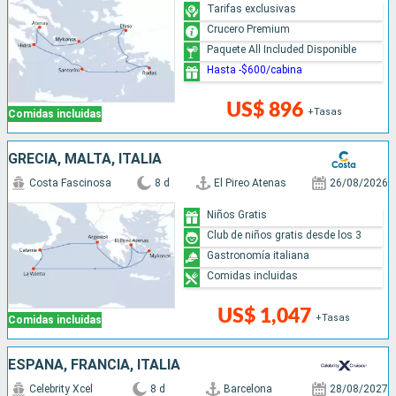
Tarifas exclusivas
Crucero Premium
Paquete All Included Disponible
Hasta -$600/cabina
US$ 896
+Tasas
Comidas incluidas
GRECIA, MALTA, ITALIA
Costa Fascinosa
8 d
El Pireo Atenas
26/08/2026
Niños Gratis
Club de niños gratis desde los 3
Gastronomía italiana
Comidas incluidas
US$ 1,047
+Tasas
Comidas incluidas
ESPAÑA, FRANCIA, ITALIA
Celebrity Xcel
8 d
Barcelona
28/08/2027