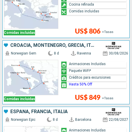
Cocina refinada
Comidas incluidas
US$ 806
+Tasas
Comidas incluidas
CROACIA, MONTENEGRO, GRECIA, ITALIA
Norwegian Gem
8 d
Ravenna
30/08/2026
Animaciones Incluidas
Paquete WiFi*
Créditos para excursiones
Hasta 50% Off
US$ 849
+Tasas
Comidas incluidas
ESPAÑA, FRANCIA, ITALIA
Norwegian Epic
8 d
Barcelona
22/08/2027
Animaciones Incluidas