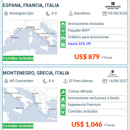
ESPAÑA, FRANCIA, ITALIA
Norwegian Epic
8 d
Barcelona
09/08/2026
Animaciones Incluidas
Paquete WiFi*
Créditos para excursiones
Hasta 50% Off
US$ 879
+Tasas
Comidas incluidas
MONTENEGRO, GRECIA, ITALIA
MS Oosterdam
8 d
El Pireo Atenas
14/08/2027
Cocina refinada
Animaciones exclusivas a bordo
Experiencia Premium
Comidas incluidas
US$ 1,046
+Tasas
Comidas incluidas