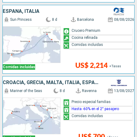
ESPAÑA, ITALIA
Sun Princess
8 d
Barcelona
08/08/2026
Crucero Premium
Cocina refinada
Comidas incluidas
US$ 2,214
+Tasas
Comidas incluidas
CROACIA, GRECIA, MALTA, ITALIA, ESPAÑA
Mariner of the Seas
8 d
Ravenna
13/08/2027
Precio especial familias
Hasta -60% en el 2° pasajero
Comidas incluidas
US$ 700