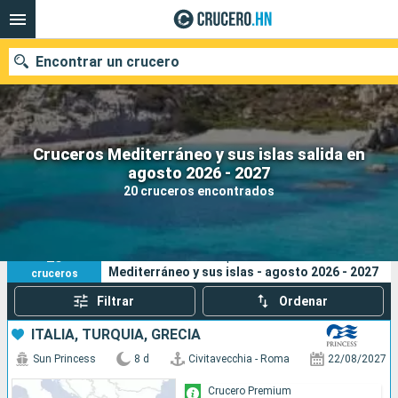
Encontrar un crucero
Cruceros Mediterráneo y sus islas salida en
Nuestros destinos
agosto 2026 - 2027
20 cruceros encontrados
Fecha de salida
Puertos
Compañías
20
Sus criterios de búsqueda:
Mediterráneo y sus islas - agosto 2026 - 2027
cruceros
Buscar
Filtrar
Ordenar
ITALIA, TURQUÍA, GRECIA
Sun Princess
8 d
Civitavecchia - Roma
22/08/2027
Crucero Premium