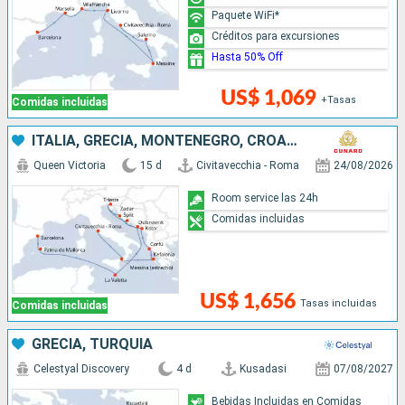
Paquete WiFi*
Créditos para excursiones
Hasta 50% Off
US$ 1,069
+Tasas
Comidas incluidas
ITALIA, GRECIA, MONTENEGRO, CROACIA, MALTA, ESPAÑA
Queen Victoria
15 d
Civitavecchia - Roma
24/08/2026
Room service las 24h
Comidas incluidas
US$ 1,656
Tasas incluidas
Comidas incluidas
GRECIA, TURQUÍA
Celestyal Discovery
4 d
Kusadasi
07/08/2027
Bebidas Incluidas en Comidas