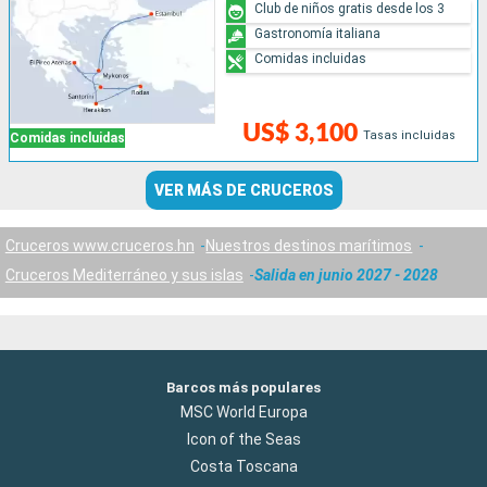
Club de niños gratis desde los 3
Gastronomía italiana
Comidas incluidas
US$ 3,100
Tasas incluidas
Comidas incluidas
VER MÁS DE CRUCEROS
Cruceros www.cruceros.hn
Nuestros destinos marítimos
Cruceros Mediterráneo y sus islas
Salida en junio 2027 - 2028
Barcos más populares
MSC World Europa
Icon of the Seas
Costa Toscana