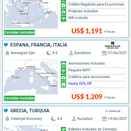
Crédito Regalado para Excursiones
Propinas incluidas
Wifi incluido
US$ 1,191
+Tasas
Comidas incluidas
ESPAÑA, FRANCIA, ITALIA
Norwegian Epic
8 d
Barcelona
27/06/2027
Animaciones Incluidas
Paquete WiFi*
Créditos para excursiones
Hasta 50% Off
US$ 1,209
+Tasas
Comidas incluidas
GRECIA, TURQUÍA
Celestyal Discovery
4 d
Kusadasi
19/06/2027
Bebidas Incluidas en Comidas