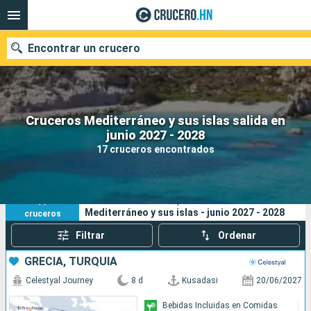
Encontrar un crucero
Cruceros Mediterráneo y sus islas salida en
Nuestros destinos
junio 2027 - 2028
17 cruceros encontrados
Fecha de salida
Puertos
Compañías
17
Sus criterios de búsqueda:
Mediterráneo y sus islas - junio 2027 - 2028
cruceros
Buscar
Filtrar
Ordenar
GRECIA, TURQUÍA
Celestyal Journey
8 d
Kusadasi
20/06/2027
Bebidas Incluidas en Comidas