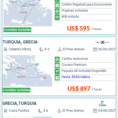
Crédito Regalado para Excursiones
Propinas incluidas
Wifi incluido
US$ 595
+Tasas
Comidas incluidas
TURQUÍA, GRECIA
Celebrity Infinity
8 d
El Pireo Atenas
06/06/2027
Tarifas exclusivas
Crucero Premium
Paquete All Included Disponible
Hasta -$600/cabina
US$ 897
+Tasas
Comidas incluidas
GRECIA,TURQUÍA
Costa Pacifica
8 d
El Pireo Atenas
04/06/2027