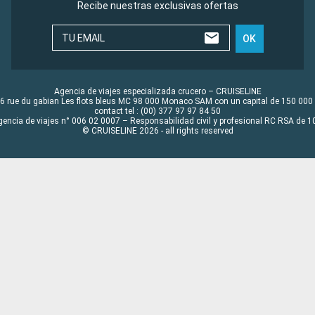
Recibe nuestras exclusivas ofertas
TU EMAIL
OK
Agencia de viajes especializada crucero – CRUISELINE
6 rue du gabian Les flots bleus MC 98 000 Monaco SAM con un capital de 150 000
contact tel : (00) 377 97 97 84 50
gencia de viajes n° 006 02 0007 – Responsabilidad civil y profesional RC RSA de
© CRUISELINE 2026 - all rights reserved