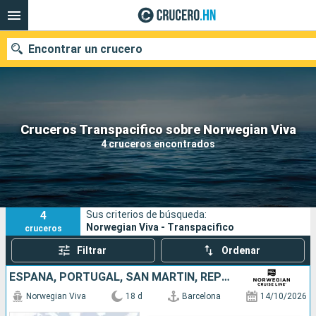
Encontrar un crucero
Nuestros destinos
Cruceros Transpacifico sobre Norwegian Viva
4 cruceros encontrados
Fecha de salida
Puertos
Compañías
4
Sus criterios de búsqueda:
Buscar
Norwegian Viva - Transpacifico
cruceros
Filtrar
Ordenar
ESPAÑA, PORTUGAL, SAN MARTÍN, REPÚBLICA DOMINICANA, JAMAICA, ESTADOS UNIDOS
Norwegian Viva
18 d
Barcelona
14/10/2026