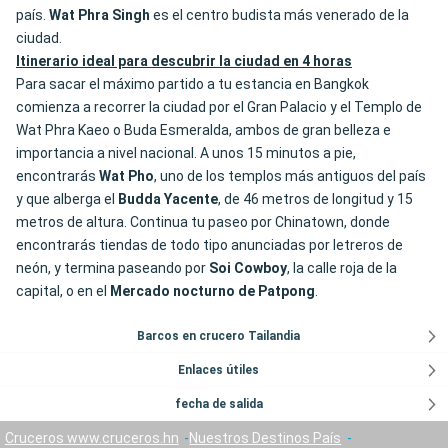
país.
Wat Phra Singh
es el centro budista más venerado de la
ciudad.
Itinerario ideal para descubrir la ciudad en 4 horas
Para sacar el máximo partido a tu estancia en Bangkok
comienza a recorrer la ciudad por el Gran Palacio y el Templo de
Wat Phra Kaeo o Buda Esmeralda, ambos de gran belleza e
importancia a nivel nacional. A unos 15 minutos a pie,
encontrarás
Wat Pho
, uno de los templos más antiguos del país
y que alberga el
Budda Yacente
, de 46 metros de longitud y 15
metros de altura. Continua tu paseo por Chinatown, donde
encontrarás tiendas de todo tipo anunciadas por letreros de
neón, y termina paseando por
Soi Cowboy
, la calle roja de la
capital, o en el
Mercado
nocturno de Patpong
.
Barcos en crucero Tailandia
Enlaces útiles
fecha de salida
Cruceros www.cruceros.hn
Nuestros Destinos País