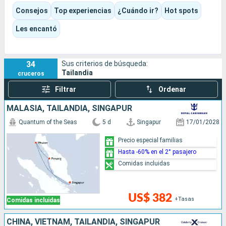
Koh Samui aporta un ambiente más apacible, entre
Consejos
Top experiencias
¿Cuándo ir?
Hot spots
cocoteros, templos frente al mar y excursiones a Ang Thong,
para un viaje que combina cultura, gastronomía, descanso y
Les encantó
los grandes paisajes del Sudeste Asiático.
34
Sus criterios de búsqueda:
Tailandia
cruceros
Filtrar
Ordenar
MALASIA, TAILANDIA, SINGAPUR
Quantum of the Seas
5 d
Singapur
17/01/2028
Precio especial familias
Hasta -60% en el 2° pasajero
Comidas incluidas
US$ 382
+Tasas
Comidas incluidas
CHINA, VIETNAM, TAILANDIA, SINGAPUR