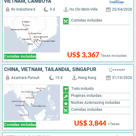
VIETNAM, CAMBOYA
Rv Indochine II
9 d
Ho Chi Minh-Ville
25/04/2028
Comidas incluidas
US$ 3,367
Tasas incluidas
Comidas incluidas
CHINA, VIETNAM, TAILANDIA, SINGAPUR
Azamara Pursuit
15 d
Hong Kong
31/10/2026
Todo incluido
Propinas incluidas
Noches AzAmazing incluidas
Comidas incluidas
US$ 3,844
+Tasas
Comidas incluidas