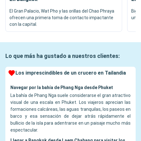
El Gran Palacio, Wat Pho y las orillas del Chao Phraya
Big 
ofrecen una primera toma de contacto impactante
una v
con la capital.
Lo que más ha gustado a nuestros clientes:
Los imprescindibles de un crucero en Tailandia
Navegar por la bahía de Phang Nga desde Phuket
La bahía de Phang Nga suele considerarse el gran atractivo
visual de una escala en Phuket. Los viajeros aprecian las
formaciones calcáreas, las aguas tranquilas, los paseos en
barco y esa sensación de dejar atrás rápidamente el
bullicio de la isla para adentrarse en un paisaje mucho más
espectacular.
Llegar a Bangkok desde Laem Chabang para visitar los