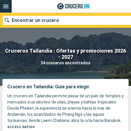
Encontrar un crucero
Cruceros Tailandia : Ofertas y promociones 2026
Nuestros destinos
- 2027
34 cruceros encontrados
Fecha de salida
Puertos
Compañías
Crucero en Tailandia: Guía para elegir
Buscar
Un crucero en Tailandia permite pasar de un país de templos y
mercados a un destino de islas, playas y bahías tropicales.
Desde Phuket, la experiencia se orienta hacia el mar de
Andamán, los acantilados de Phang Nga y las aguas
turquesas; desde Laem Chabang, abre la ruta hacia Bangkok,
sus palacios, sus klongs y sus barrios animados.
ACCESO RÁPIDO