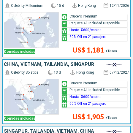
Celebrity Millennium
15 d
Hong Kong
12/11/2026
Crucero Premium
Paquete All Included Disponible
Hasta -$600/cabina
60% Off en 2° pasajero
US$ 1,181
+Tasas
Comidas incluidas
CHINA, VIETNAM, TAILANDIA, SINGAPUR
Celebrity Solstice
13 d
Hong Kong
07/12/2027
Crucero Premium
Paquete All Included Disponible
Hasta -$600/cabina
60% Off en 2° pasajero
US$ 1,905
+Tasas
Comidas incluidas
SINGAPUR, TAILANDIA, VIETNAM, CHINA