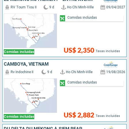
RV Toum Tiou II
9 d
Ho Chi Minh-Ville
09/04/2027
Comidas incluidas
US$ 2,350
Tasas incluidas
Comidas incluidas
CAMBOYA, VIETNAM
Rv Indochine II
9 d
Ho Chi Minh-Ville
19/08/2026
Comidas incluidas
US$ 2,882
Tasas incluidas
Comidas incluidas
DU DELTA DU MÉKONG À SIEM REAP