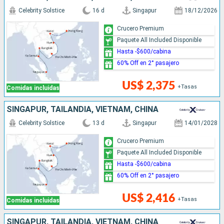
Celebrity Solstice
16 d
Singapur
18/12/2026
Crucero Premium
Paquete All Included Disponible
Hasta -$600/cabina
60% Off en 2° pasajero
US$ 2,375
+Tasas
Comidas incluidas
SINGAPUR, TAILANDIA, VIETNAM, CHINA
Celebrity Solstice
13 d
Singapur
14/01/2028
Crucero Premium
Paquete All Included Disponible
Hasta -$600/cabina
60% Off en 2° pasajero
US$ 2,416
+Tasas
Comidas incluidas
SINGAPUR, TAILANDIA, VIETNAM, CHINA