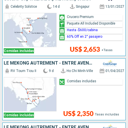
Celebrity Solstice
14 d
Singapur
13/01/2027
Crucero Premium
Paquete All Included Disponible
Hasta -$600/cabina
60% Off en 2° pasajero
US$ 2,653
+Tasas
Comidas incluidas
LE MÉKONG AUTREMENT - ENTRE AVENTURE ET SITES INCONTOURNABLES
RV Toum Tiou II
9 d
Ho Chi Minh-Ville
01/04/2027
Comidas incluidas
US$ 2,350
Tasas incluidas
Comidas incluidas
LE MÉKONG AUTREMENT - ENTRE AVENTURE ET SITES INCONTOURNABLES