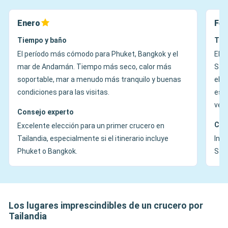
Enero
Feb
Tiempo y baño
Tie
El período más cómodo para Phuket, Bangkok y el
El g
mar de Andamán. Tiempo más seco, calor más
Sam
soportable, mar a menudo más tranquilo y buenas
el 
condiciones para las visitas.
esp
vera
Consejo experto
Con
Excelente elección para un primer crucero en
Tailandia, especialmente si el itinerario incluye
Inte
Phuket o Bangkok.
Samu
Los lugares imprescindibles de un crucero por
Tailandia