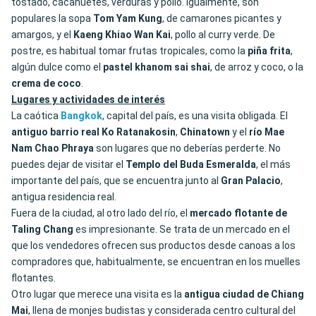
tostado, cacahuetes, verduras y pollo. Igualmente, son
populares la sopa
Tom Yam Kung
, de camarones picantes y
amargos, y el
Kaeng Khiao Wan Kai
, pollo al curry verde. De
postre, es habitual tomar frutas tropicales, como la
piña
frita
,
algún dulce como el
pastel khanom sai shai
, de arroz y coco, o la
crema de coco
.
Lugares y actividades de interés
La caótica
Bangkok
, capital del país, es una visita obligada. El
antiguo barrio real Ko Ratanakosin
,
Chinatown
y el
río Mae
Nam Chao Phraya
son lugares que no deberías perderte. No
puedes dejar de visitar el
Templo del Buda Esmeralda
, el más
importante del país, que se encuentra junto al
Gran Palacio
,
antigua residencia real.
Fuera de la ciudad, al otro lado del río, el
mercado flotante de
Taling Chang
es impresionante. Se trata de un mercado en el
que los vendedores ofrecen sus productos desde canoas a los
compradores que, habitualmente, se encuentran en los muelles
flotantes.
Otro lugar que merece una visita es la
antigua ciudad de Chiang
Mai
, llena de monjes budistas y considerada centro cultural del