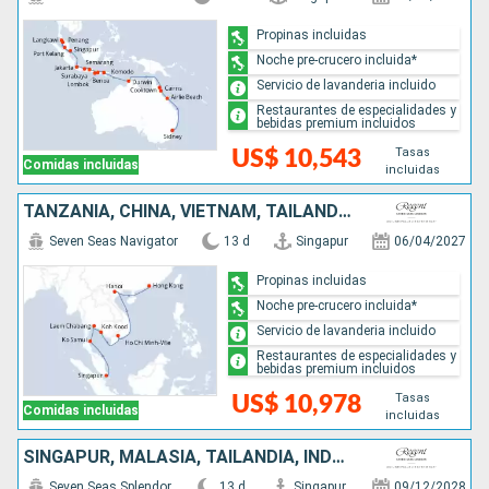
Propinas incluidas
Noche pre-crucero incluida*
Servicio de lavanderia incluido
Restaurantes de especialidades y
bebidas premium incluidos
Tasas
US$ 10,543
Comidas incluidas
incluidas
TANZANIA, CHINA, VIETNAM, TAILANDIA, SINGAPUR
Seven Seas Navigator
13 d
Singapur
06/04/2027
Propinas incluidas
Noche pre-crucero incluida*
Servicio de lavanderia incluido
Restaurantes de especialidades y
bebidas premium incluidos
Tasas
US$ 10,978
Comidas incluidas
incluidas
SINGAPUR, MALASIA, TAILANDIA, INDONESIA
Seven Seas Splendor
13 d
Singapur
09/12/2028