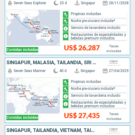
Seven Seas Explorer
25 d
Singapur
28/11/2028
Propinas incluidas
Noche pre-crucero incluida*
Servicio de lavanderia incluido
Restaurantes de especialidades y
bebidas premium incluidos
Tasas
US$ 26,287
Comidas incluidas
incluidas
SINGAPUR, MALASIA, TAILANDIA, SRI LANKA, MALDIVAS, INDIA, EMIRATOS ÁRABES UNIDOS, OMAN, ARABIA SAUDÍ, EGIPTO, JORDANIA, ISRAEL, GRECIA, ITALIA
Seven Seas Mariner
40 d
Singapur
27/04/2029
Propinas incluidas
Noche pre-crucero incluida*
Servicio de lavanderia incluido
Restaurantes de especialidades y
bebidas premium incluidos
Tasas
US$ 27,435
Comidas incluidas
incluidas
SINGAPUR, TAILANDIA, VIETNAM, TAIWÁN, JAPÓN, CHINA, COREA DEL SUR