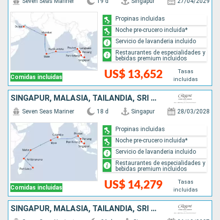
Seven Seas Mariner
19 d
Singapur
27/04/2029
Propinas incluidas
Noche pre-crucero incluida*
Servicio de lavanderia incluido
Restaurantes de especialidades y
bebidas premium incluidos
Tasas
US$ 13,652
Comidas incluidas
incluidas
SINGAPUR, MALASIA, TAILANDIA, SRI LANKA, MALDIVAS, SEYCHELLES, MADAGASCAR, MAURICE
Seven Seas Mariner
18 d
Singapur
28/03/2028
Propinas incluidas
Noche pre-crucero incluida*
Servicio de lavanderia incluido
Restaurantes de especialidades y
bebidas premium incluidos
Tasas
US$ 14,279
Comidas incluidas
incluidas
SINGAPUR, MALASIA, TAILANDIA, SRI LANKA, MALDIVAS, SEYCHELLES, MADAGASCAR, FRANCIA, MOZAMBIQUE, SUDAFRICA