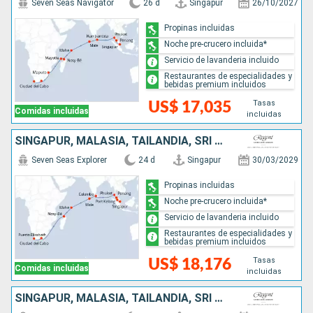
Seven Seas Navigator
26 d
Singapur
26/10/2027
Propinas incluidas
Noche pre-crucero incluida*
Servicio de lavanderia incluido
Restaurantes de especialidades y
bebidas premium incluidos
Tasas
US$ 17,035
Comidas incluidas
incluidas
SINGAPUR, MALASIA, TAILANDIA, SRI LANKA, MALDIVAS, SEYCHELLES, MADAGASCAR, SUDAFRICA
Seven Seas Explorer
24 d
Singapur
30/03/2029
Propinas incluidas
Noche pre-crucero incluida*
Servicio de lavanderia incluido
Restaurantes de especialidades y
bebidas premium incluidos
Tasas
US$ 18,176
Comidas incluidas
incluidas
SINGAPUR, MALASIA, TAILANDIA, SRI LANKA, MALDIVAS, INDIA, OMAN, QATAR, EMIRATOS ÁRABES UNIDOS