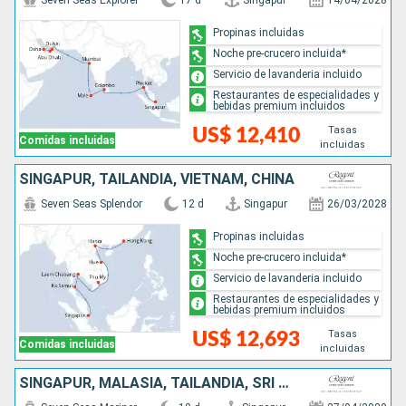
Seven Seas Explorer
17 d
Singapur
14/04/2028
Propinas incluidas
Noche pre-crucero incluida*
Servicio de lavanderia incluido
Restaurantes de especialidades y
bebidas premium incluidos
Tasas
US$ 12,410
Comidas incluidas
incluidas
SINGAPUR, TAILANDIA, VIETNAM, CHINA
Seven Seas Splendor
12 d
Singapur
26/03/2028
Propinas incluidas
Noche pre-crucero incluida*
Servicio de lavanderia incluido
Restaurantes de especialidades y
bebidas premium incluidos
Tasas
US$ 12,693
Comidas incluidas
incluidas
SINGAPUR, MALASIA, TAILANDIA, SRI LANKA, MALDIVAS, INDIA, EMIRATOS ÁRABES UNIDOS