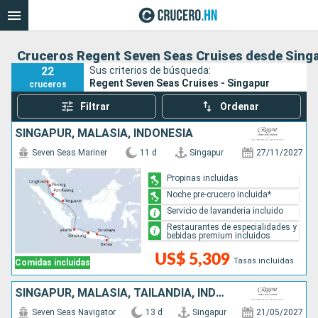
Cruceros Regent Seven Seas Cruises desde Sing
22
Sus criterios de búsqueda:
Regent Seven Seas Cruises - Singapur
cruceros
Filtrar
Ordenar
SINGAPUR, MALASIA, INDONESIA
Seven Seas Mariner
11 d
Singapur
27/11/2027
Propinas incluidas
Noche pre-crucero incluida*
Servicio de lavanderia incluido
Restaurantes de especialidades y
bebidas premium incluidos
US$ 5,309
Tasas incluidas
Comidas incluidas
SINGAPUR, MALASIA, TAILANDIA, INDONESIA
Seven Seas Navigator
13 d
Singapur
21/05/2027