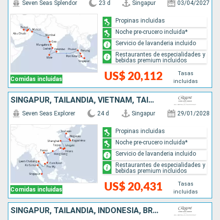
Seven Seas Splendor
23 d
Singapur
03/04/2027
Propinas incluidas
Noche pre-crucero incluida*
Servicio de lavanderia incluido
Restaurantes de especialidades y
bebidas premium incluidos
Tasas
US$ 20,112
Comidas incluidas
incluidas
SINGAPUR, TAILANDIA, VIETNAM, TAIWÁN, JAPÓN, CHINA, COREA DEL SUR
Seven Seas Explorer
24 d
Singapur
29/01/2028
Propinas incluidas
Noche pre-crucero incluida*
Servicio de lavanderia incluido
Restaurantes de especialidades y
bebidas premium incluidos
Tasas
US$ 20,431
Comidas incluidas
incluidas
SINGAPUR, TAILANDIA, INDONESIA, BRUNEI, MALASIA, FILIPINAS, CHINA