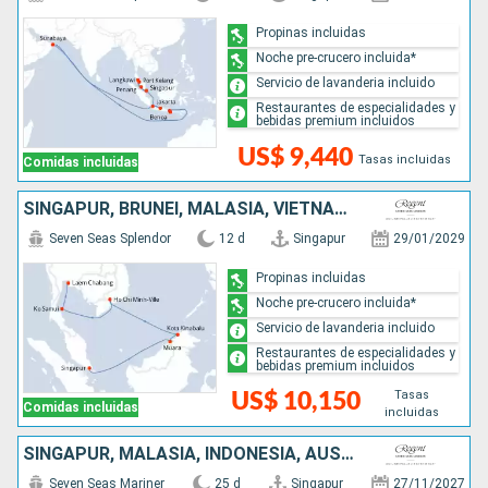
Propinas incluidas
Noche pre-crucero incluida*
Servicio de lavanderia incluido
Restaurantes de especialidades y
bebidas premium incluidos
US$ 9,440
Tasas incluidas
Comidas incluidas
SINGAPUR, BRUNEI, MALASIA, VIETNAM, TAILANDIA
Seven Seas Splendor
12 d
Singapur
29/01/2029
Propinas incluidas
Noche pre-crucero incluida*
Servicio de lavanderia incluido
Restaurantes de especialidades y
bebidas premium incluidos
Tasas
US$ 10,150
Comidas incluidas
incluidas
SINGAPUR, MALASIA, INDONESIA, AUSTRALIA
Seven Seas Mariner
25 d
Singapur
27/11/2027