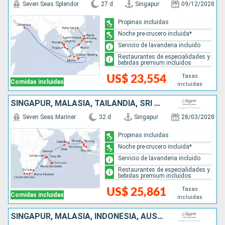
Seven Seas Splendor
27 d
Singapur
09/12/2028
Propinas incluidas
Noche pre-crucero incluida*
Servicio de lavanderia incluido
Restaurantes de especialidades y
bebidas premium incluidos
Tasas
US$ 23,554
Comidas incluidas
incluidas
SINGAPUR, MALASIA, TAILANDIA, SRI LANKA, MALDIVAS, SEYCHELLES, MADAGASCAR, MAURICE, FRANCIA, SUDAFRICA
Seven Seas Mariner
32 d
Singapur
28/03/2028
Propinas incluidas
Noche pre-crucero incluida*
Servicio de lavanderia incluido
Restaurantes de especialidades y
bebidas premium incluidos
Tasas
US$ 25,861
Comidas incluidas
incluidas
SINGAPUR, MALASIA, INDONESIA, AUSTRALIA