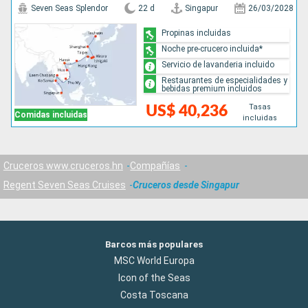
Seven Seas Splendor
22 d
Singapur
26/03/2028
Propinas incluidas
Noche pre-crucero incluida*
Servicio de lavanderia incluido
Restaurantes de especialidades y
bebidas premium incluidos
Tasas
US$ 40,236
Comidas incluidas
incluidas
Cruceros www.cruceros.hn
Compañías
Regent Seven Seas Cruises
Cruceros desde Singapur
Barcos más populares
MSC World Europa
Icon of the Seas
Costa Toscana